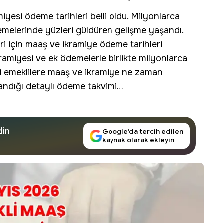
miyesi
ödeme tarihleri belli oldu. Milyonlarca
melerinde yüzleri güldüren gelişme yaşandı.
ri için maaş ve
ikramiye
ödeme tarihleri
ramiyesi ve ek ödemelerle birlikte milyonlarca
i emeklilere maaş ve ikramiye ne zaman
andığı detaylı ödeme takvimi…
din
Google’da tercih edilen
kaynak olarak ekleyin