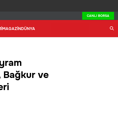
CANLI BORSA
İ
MAGAZİN
DÜNYA
Ara
ayram
, Bağkur ve
ri