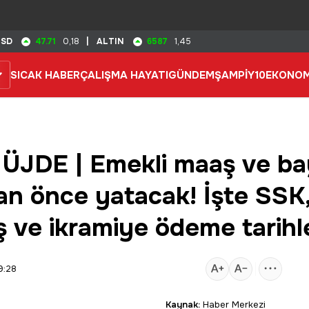
47.71
6587
USD
0,18
|
ALTIN
1,45
SICAK HABER
ÇALIŞMA HAYATI
GÜNDEM
ŞAMPİY10
EKONOM
JDE | Emekli maaş ve b
an önce yatacak! İşte SSK
 ve ikramiye ödeme tarihle
9:28
Kaynak:
Haber Merkezi