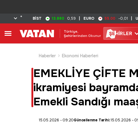
°
13.880
55.00
BİST
0,59
|
EURO
-0,01
|
Türkiye,
ŞE
HİRLER
Şehirlerinden Okunur
Haberler
Ekonomi Haberleri
EMEKLİYE ÇİFTE MÜ
ikramiyesi bayramd
Emekli Sandığı maaş
15.05.2026 - 09:20
Güncellenme Tarihi:
15.05.2026 - 0