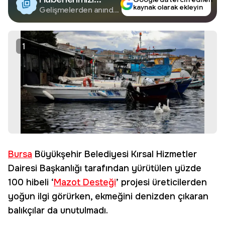
kaynak olarak ekleyin
Google'da Takip
Gelişmelerden anında
haberdar olun.
Edin
1
Bursa
Büyükşehir Belediyesi Kırsal Hizmetler
Dairesi Başkanlığı tarafından yürütülen yüzde
100 hibeli ‘
Mazot Desteği
’ projesi üreticilerden
yoğun ilgi görürken, ekmeğini denizden çıkaran
balıkçılar da unutulmadı.