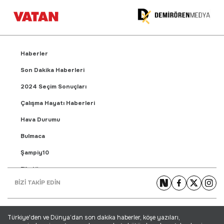
Haberler
Son Dakika Haberleri
2024 Seçim Sonuçları
Çalışma Hayatı Haberleri
Hava Durumu
Bulmaca
Şampiy10
Fikstür
BİZİ TAKİP EDİN
Puan Durumu
Gündem Haberleri
Türkiye'den ve Dünya’dan son dakika haberler, köşe yazıları,
Yaşam Haberleri