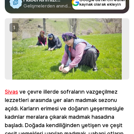
kaynak olarak ekleyin
Google'da Takip
Gelişmelerden anında
haberdar olun.
Edin
1
Sivas
ve çevre illerde sofraların vazgeçilmez
lezzetleri arasında yer alan madımak sezonu
açıldı. Karların erimesi ve doğanın yeşermesiyle
kadınlar meralara çıkarak madımak hasadına
başladı. Doğada kendiliğinden yetişen ve çeşit
çeşit yemekleri yapılan madımak, yabani otların