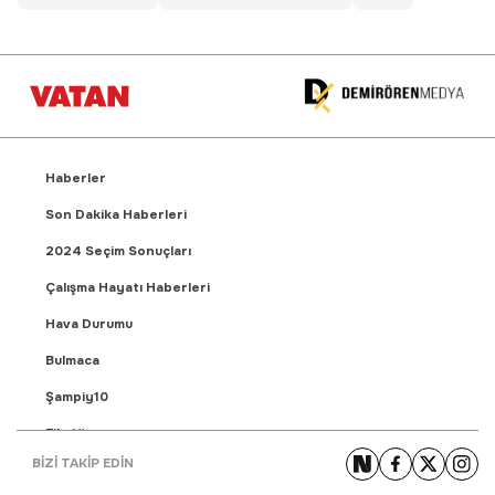
Haberler
Son Dakika Haberleri
2024 Seçim Sonuçları
Çalışma Hayatı Haberleri
Hava Durumu
Bulmaca
Şampiy10
Fikstür
BİZİ TAKİP EDİN
Puan Durumu