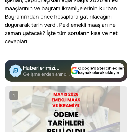
Işıkhan, yaptığı açıklamayla Mayıs 2026 emekli
maaşlarının ve bayram ikramiyelerinin
Kurban
Bayramı’ndan önce hesaplara yatırılacağını
duyurarak tarih verdi. Peki emekli maaşları ne
zaman yatacak? İşte tüm soruların kısa ve net
cevapları...
Haberlerimizi
Google’da tercih edilen
kaynak olarak ekleyin
Google'da Takip
Gelişmelerden anında
haberdar olun.
Edin
1