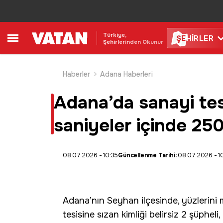
Türkiye,
ŞE
HİRLER
Şehirlerinden Okunur
Haberler
Adana Haberleri
Adana’da sanayi tesi
saniyeler içinde 250 
08.07.2026 - 10:35
Güncellenme Tarihi:
08.07.2026 - 1
Adana
’nın
Seyhan
ilçesinde, yüzlerini
tesisine sızan kimliği belirsiz 2 şüphel