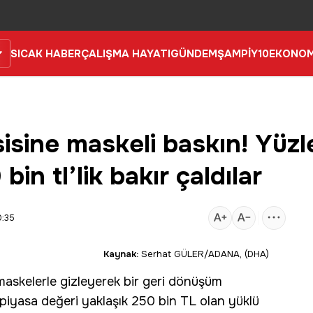
SICAK HABER
ÇALIŞMA HAYATI
GÜNDEM
ŞAMPİY10
EKONOM
sine maskeli baskın! Yüzle
bin tl’lik bakır çaldılar
0:35
Kaynak:
Serhat GÜLER/ADANA, (DHA)
 maskelerle gizleyerek bir
geri dönüşüm
i, piyasa değeri yaklaşık 250 bin TL olan yüklü