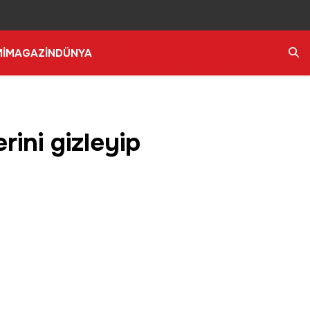
İ
MAGAZİN
DÜNYA
Ara
rini gizleyip