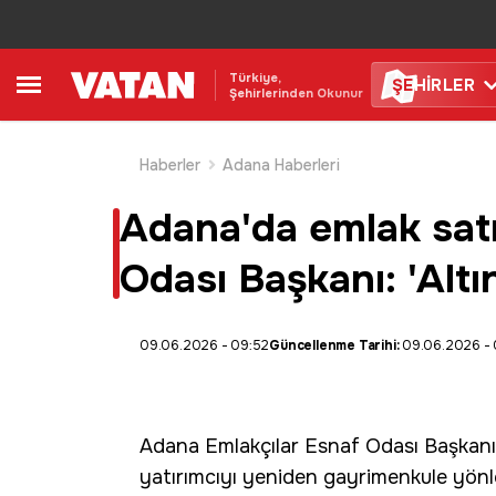
Türkiye,
ŞE
HİRLER
Şehirlerinden Okunur
Haberler
Adana Haberleri
Adana'da emlak satı
Odası Başkanı: 'Altı
09.06.2026 - 09:52
Güncellenme Tarihi:
09.06.2026 - 
Adana
Emlakçılar
Esnaf Odası
Başkanı 
yatırımcıyı yeniden gayrimenkule yönlen