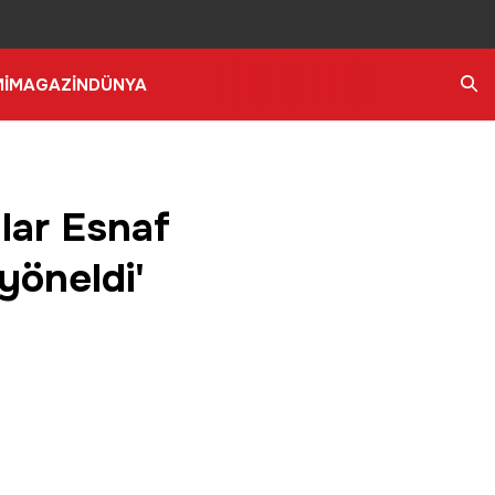
İ
MAGAZİN
DÜNYA
Ara
lar Esnaf
yöneldi'