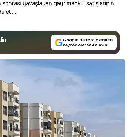
m sonrası yavaşlayan gayrimenkul satışlarının
e etti.
din
Google’da tercih edilen
kaynak olarak ekleyin