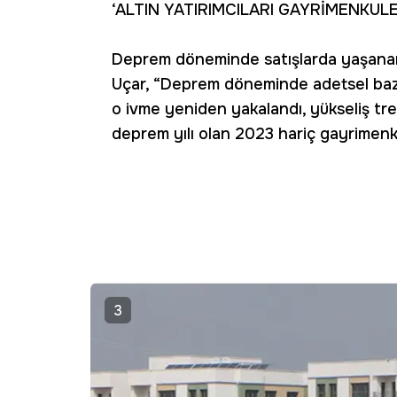
‘ALTIN YATIRIMCILARI GAYRİMENKUL
Deprem döneminde satışlarda yaşanan k
Uçar, “Deprem döneminde adetsel bazd
o ivme yeniden yakalandı, yükseliş tre
deprem yılı olan 2023 hariç gayrimenkul
3