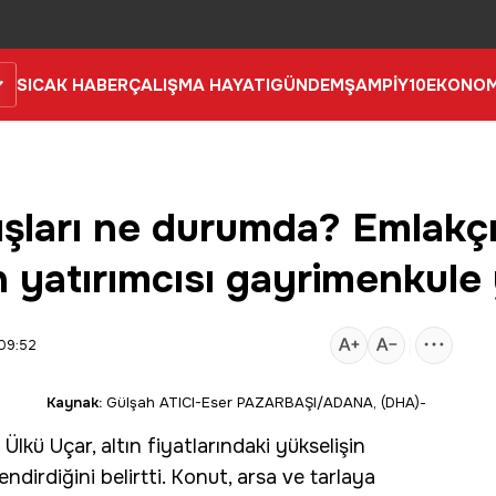
SICAK HABER
ÇALIŞMA HAYATI
GÜNDEM
ŞAMPİY10
EKONOM
şları ne durumda? Emlakçı
n yatırımcısı gayrimenkule 
09:52
Kaynak:
Gülşah ATICI-Eser PAZARBAŞI/ADANA, (DHA)-
Ülkü Uçar, altın fiyatlarındaki yükselişin
dirdiğini belirtti.
Konut
,
arsa
ve tarlaya