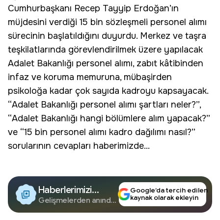
Cumhurbaşkanı Recep Tayyip Erdoğan’ın
müjdesini verdiği 15 bin sözleşmeli personel alımı
sürecinin başlatıldığını duyurdu. Merkez ve taşra
teşkilatlarında görevlendirilmek üzere yapılacak
Adalet Bakanlığı personel alımı, zabıt kâtibinden
infaz ve koruma memuruna, mübaşirden
psikoloğa kadar çok sayıda kadroyu kapsayacak.
“Adalet Bakanlığı personel alımı şartları neler?”,
“Adalet Bakanlığı hangi bölümlere alım yapacak?”
ve “15 bin personel alımı kadro dağılımı nasıl?”
sorularının cevapları haberimizde...
Haberlerimizi
Google’da tercih edilen
kaynak olarak ekleyin
Google'da Takip
Gelişmelerden anında
haberdar olun.
Edin