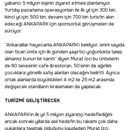
yabancı 5 milyon kişinin ziyaret etmesi planlanıyor.
Yurtdışı pazarlama operasyonları ile ilk yıl için 300 bin,
ikinci yıl için 500 bin, devamı için 700 bin turistin akın
edeceği ANKAPARK için sponsorluk görüşmeleri de
sürüyor.
“Ankaralılar heyecanla ANKAPARK’ı bekliyor, sınırlı sayıda
olan ticari ünite için ilk günden şaşırtıcı yoğunlukta talep
almamız bunun bir kanıtı” diyen Murat İzci bu ünitelerin
de 80 tanesinin cafe &restoran, 50’sinin de ağırlıklı
çocuklara yönelik satış alanları olacağını belirtti. Ayrıca
ortak alanlarda büyüklükleri 4 m2 ile 25 m2 arasında
değişecek standların kiralamaları da yapılacak.
TURİZMİ GELİŞTİRECEK
ANKAPARK’ın ilk yıl 5 milyon ziyaretçi hedeflediğini
ancak sonraki yıllarda asıl hedefin bu rakamı çok daha
yukarılara taşımak olduğunu kaydeden Murat İzci,