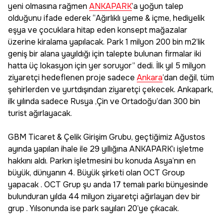
yeni olmasına rağmen
ANKAPARK
’a yoğun talep
olduğunu ifade ederek “Ağırlıklı yeme & içme, hediyelik
eşya ve çocuklara hitap eden konsept mağazalar
üzerine kiralama yapılacak. Park 1 milyon 200 bin m2’lik
geniş bir alana yayıldığı için talepte bulunan firmalar iki
hatta üç lokasyon için yer soruyor” dedi. İlk yıl 5 milyon
ziyaretçi hedeflenen proje sadece
Ankara
’dan değil, tüm
şehirlerden ve yurtdışından ziyaretçi çekecek. Ankapark,
ilk yılında sadece Rusya ,Çin ve Ortadoğu’dan 300 bin
turist ağırlayacak.
GBM Ticaret & Çelik Girişim Grubu, geçtiğimiz Ağustos
ayında yapılan ihale ile 29 yıllığına ANKAPARK’ı işletme
hakkını aldı. Parkın işletmesini bu konuda Asya’nın en
büyük, dünyanın 4. Büyük şirketi olan OCT Group
yapacak . OCT Grup şu anda 17 temalı parkı bünyesinde
bulunduran yılda 44 milyon ziyaretçi ağırlayan dev bir
grup . Yılsonunda ise park sayıları 20’ye çıkacak.