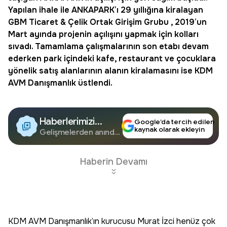
Yapılan ihale ile ANKAPARK’ı 29 yıllığına kiralayan
GBM Ticaret & Çelik Ortak Girişim Grubu , 2019’un
Mart ayında projenin açılışını yapmak için kolları
sıvadı. Tamamlama çalışmalarının son etabı devam
ederken park içindeki kafe, restaurant ve çocuklara
yönelik satış alanlarının alanın kiralamasını ise KDM
AVM Danışmanlık üstlendi.
Haberlerimizi
Google’da tercih edilen
kaynak olarak ekleyin
Google'da Takip
Gelişmelerden anında
haberdar olun.
Edin
Haberin Devamı
KDM AVM Danışmanlık’ın kurucusu Murat İzci henüz çok