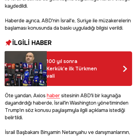
kaydedildi.
Haberde ayrıca, ABD'nin İsrail'e, Suriye ile müzakerelerin
başlaması konusunda da baskı uyguladığı bilgisi verildi.
İLGİLİ HABER
100 yıl sonra
Kerkük'e ilk Türkmen
vali
Öte yandan, Axios
haber
sitesinin ABD'li bir kaynağa
dayandırdığı haberde, İsrail'in Washington yönetiminden
Trump'ın söz konusu paylaşımıyla ilgili açıklama istediği
belirtildi.
İsrail Başbakanı Binyamin Netanyahu ve danışmanlarının,