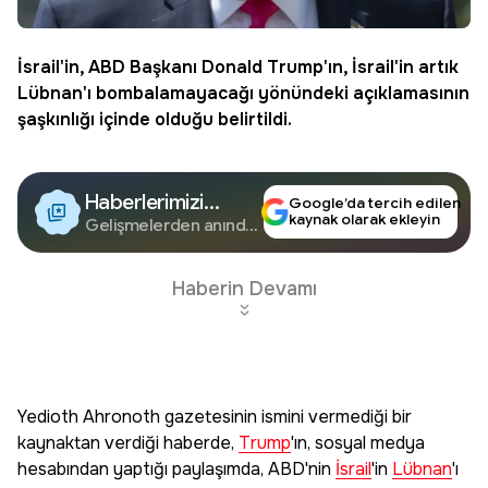
İsrail
'in, ABD Başkanı Donald
Trump
'ın, İsrail'in artık
Lübnan
'ı bombalamayacağı yönündeki açıklamasının
şaşkınlığı içinde olduğu belirtildi.
Haberlerimizi
Google’da tercih edilen
kaynak olarak ekleyin
Google'da Takip
Gelişmelerden anında
haberdar olun.
Edin
Haberin Devamı
Yedioth Ahronoth gazetesinin ismini vermediği bir
kaynaktan verdiği haberde,
Trump
'ın, sosyal medya
hesabından yaptığı paylaşımda, ABD'nin
İsrail
'in
Lübnan
'ı