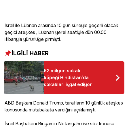
İsrail ile Lübnan arasında 10 gün süreyle geçerli olacak
geçici ateşkes , Lübnan yerel saatiyle dün 00.00
itibarıyla yürürlüğe girmişti.
İLGİLİ HABER
62 milyon sokak
köpeği Hindistan’da
sokakları işgal ediyor
ABD Başkanı Donald Trump, tarafların 10 günlük ateşkes
konusunda mutabakata vardığını açıklamıştı.
İsrail Başbakanı Binyamin Netanyahu ise söz konusu