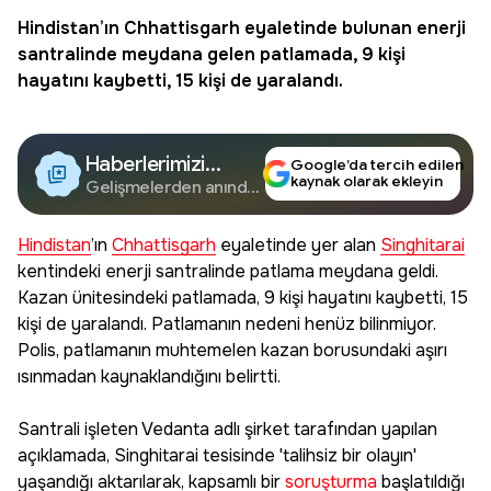
Hindistan
’ın
Chhattisgarh
eyaletinde bulunan enerji
santralinde meydana gelen patlamada, 9 kişi
hayatını kaybetti, 15 kişi de yaralandı.
Haberlerimizi
Google’da tercih edilen
kaynak olarak ekleyin
Google'da Takip
Gelişmelerden anında
haberdar olun.
Edin
Hindistan
’ın
Chhattisgarh
eyaletinde yer alan
Singhitarai
kentindeki enerji santralinde patlama meydana geldi.
Kazan ünitesindeki patlamada, 9 kişi hayatını kaybetti, 15
kişi de yaralandı. Patlamanın nedeni henüz bilinmiyor.
Polis, patlamanın muhtemelen kazan borusundaki aşırı
ısınmadan kaynaklandığını belirtti.
Santrali işleten Vedanta adlı şirket tarafından yapılan
açıklamada, Singhitarai tesisinde 'talihsiz bir olayın'
yaşandığı aktarılarak, kapsamlı bir
soruşturma
başlatıldığı