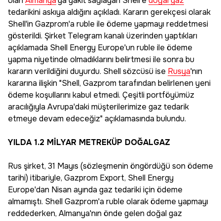
olan
Almanya
'ya yakıt sağlayan Shell'e
doğal gaz
tedarikini askıya aldığını açıkladı. Kararın gerekçesi olarak
Shell'in Gazprom'a ruble ile ödeme yapmayı reddetmesi
gösterildi. Şirket Telegram kanalı üzerinden yaptıkları
açıklamada Shell Energy Europe'un ruble ile ödeme
yapma niyetinde olmadıklarını belirtmesi ile sonra bu
kararın verildiğini duyurdu. Shell sözcüsü ise
Rusya
'nın
kararına ilişkin "Shell, Gazprom tarafından belirlenen yeni
ödeme koşullarını kabul etmedi. Çeşitli portföyümüz
aracılığıyla Avrupa'daki müşterilerimize gaz tedarik
etmeye devam edeceğiz" açıklamasında bulundu.
YILDA 1.2 MİLYAR METREKÜP DOĞALGAZ
Rus şirket, 31 Mayıs (sözleşmenin öngördüğü son ödeme
tarihi) itibariyle, Gazprom Export, Shell Energy
Europe'dan Nisan ayında gaz tedariki için ödeme
almamıştı. Shell Gazprom'a ruble olarak ödeme yapmayı
reddederken, Almanya'nın önde gelen doğal gaz