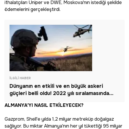
ithalatçıları Uniper ve DWE, Moskova'nın istediği şekilde
ödemelerini gerçekleştirdi.
İLGILI HABER
Dünyanın en etkili ve en büyük askeri
güçleri belli oldu! 2022 yılı sıralamasında
Türk ordusu listeye damgasını vurdu...
ALMANYA'YI NASIL ETKİLEYECEK?
Gazprom, Shell'e yılda 1,2 milyar metreküp doğalgaz
sağlıyor. Bu miktar Almanya'nın her yıl tükettiği 95 milyar