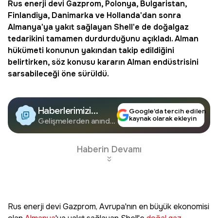
Rus enerji devi Gazprom, Polonya, Bulgaristan,
Finlandiya, Danimarka ve Hollanda'dan sonra
Almanya
'ya yakıt sağlayan Shell'e de doğalgaz
tedarikini tamamen durdurduğunu açıkladı. Alman
hükümeti konunun yakından takip edildiğini
belirtirken, söz konusu kararın Alman endüstrisini
sarsabileceği öne sürüldü.
Haberlerimizi
Google’da tercih edilen
kaynak olarak ekleyin
Google'da Takip
Gelişmelerden anında
haberdar olun.
Edin
Haberin Devamı
Rus enerji devi Gazprom, Avrupa'nın en büyük ekonomisi