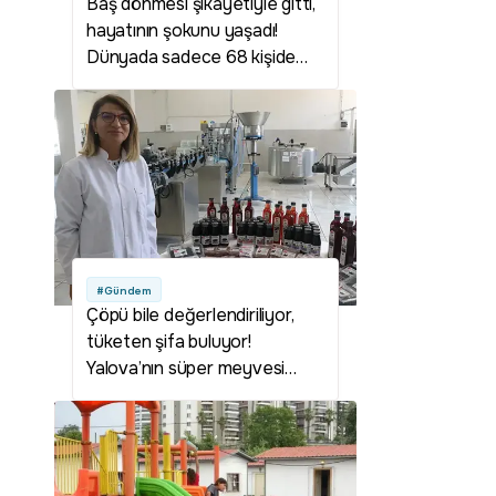
Baş dönmesi şikayetiyle gitti,
hayatının şokunu yaşadı!
Dünyada sadece 68 kişide
görüldü
#Gündem
Çöpü bile değerlendiriliyor,
tüketen şifa buluyor!
Yalova’nın süper meyvesi
sanayiye kazandırıldı, kapasite
3 katına çıkacak