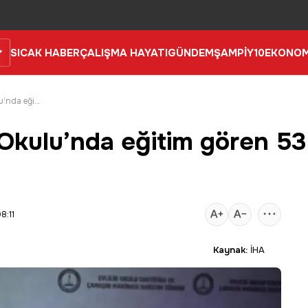
SICAK HABER
ÇALIŞMA HAYATI
GÜNDEM
ŞAMPİY10
EKONOM
Gaziantep'te Evlilik Okulu’nda eğitim gören 530 çifte sertifika
 Okulu’nda eğitim gören 53
8:11
Kaynak:
İHA