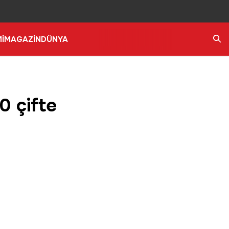
İ
MAGAZİN
DÜNYA
Ara
0 çifte