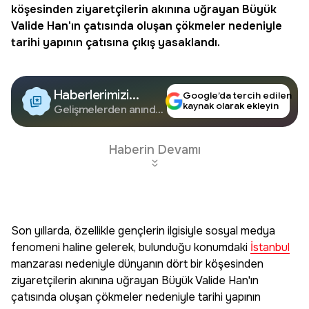
köşesinden ziyaretçilerin akınına uğrayan Büyük
Valide Han'ın çatısında oluşan çökmeler nedeniyle
tarihi yapının çatısına çıkış yasaklandı.
Haberlerimizi
Google’da tercih edilen
kaynak olarak ekleyin
Google'da Takip
Gelişmelerden anında
haberdar olun.
Edin
Haberin Devamı
Son yıllarda, özellikle gençlerin ilgisiyle sosyal medya
fenomeni haline gelerek, bulunduğu konumdaki
İstanbul
manzarası nedeniyle dünyanın dört bir köşesinden
ziyaretçilerin akınına uğrayan Büyük Valide Han'ın
çatısında oluşan çökmeler nedeniyle tarihi yapının