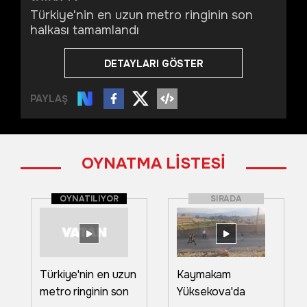
Türkiye'nin en uzun metro ringinin son
halkası tamamlandı
DETAYLARI GÖSTER
PAYLAŞ
OYNATMA LİSTESİ
OYNATILIYOR
SIRADA
Türkiye'nin en uzun
Kaymakam
metro ringinin son
Yüksekova'da