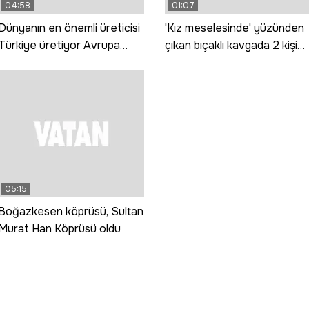
04:58
01:07
Dünyanın en önemli üreticisi
'Kız meselesinde' yüzünden
Türkiye üretiyor Avrupa
çıkan bıçaklı kavgada 2 kişi
tüketiyor
yaralandı
05:15
Boğazkesen köprüsü, Sultan
Murat Han Köprüsü oldu