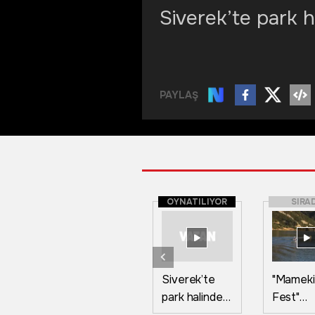
Siverek’te park h
PAYLAŞ
OYNATILIYOR
SIRA
Siverek’te
"Mameki
park halindeki
Fest"
araca çarpan
Tunceli'