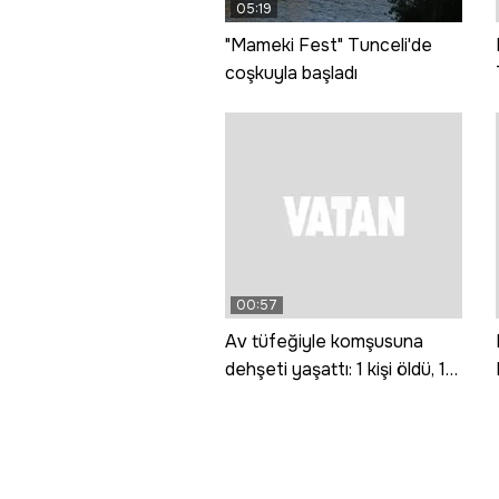
05:19
"Mameki Fest" Tunceli'de
coşkuyla başladı
00:57
Av tüfeğiyle komşusuna
dehşeti yaşattı: 1 kişi öldü, 1
kişi yaralandı