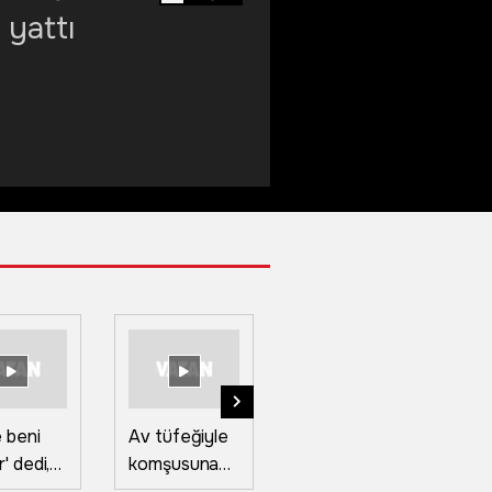
 yattı
 beni
Av tüfeğiyle
Boğazkesen
Te
' dedi,
komşusuna
köprüsü,
sa
stan'da
dehşeti
Sultan Murat
ta