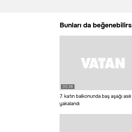
otomobil yan
coşkuyl
yattı
başladı
Bunları da beğenebilirs
00:36
7. katın balkonunda baş aşağı asılı
yakalandı