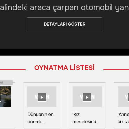
alindeki araca çarpan otomobil yan
DETAYLARI GÖSTER
OYNATMA LİSTESİ
DA
Dünyanın en
'Kız
'Anne
önemli
meselesinde'
kurtar
de
üreticisi
yüzünden
Gürci