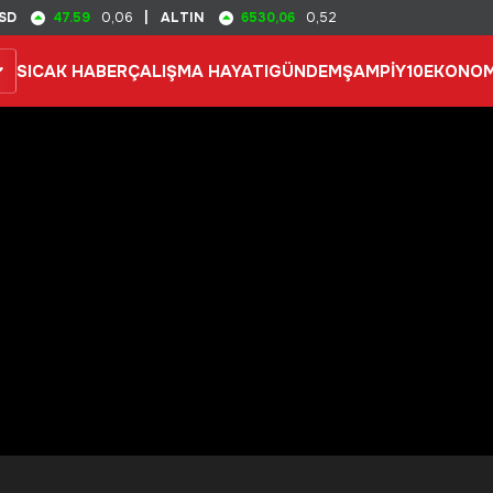
47.59
6530,06
SD
0,06
|
ALTIN
0,52
SICAK HABER
ÇALIŞMA HAYATI
GÜNDEM
ŞAMPİY10
EKONOM