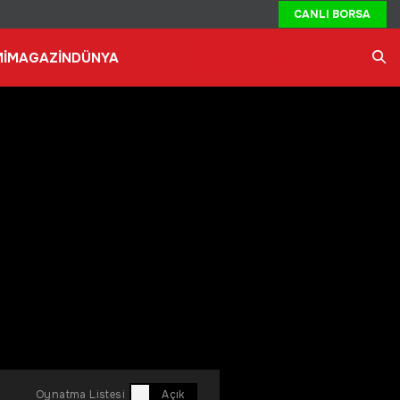
CANLI BORSA
İ
MAGAZİN
DÜNYA
Ara
Oynatma Listesi