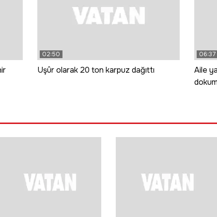
02:50
06:37
ir
Uşûr olarak 20 ton karpuz dağıttı
Aile ya
dokuma