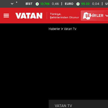
°
13.766
55.03
BİST
0,46
|
EURO
0,04
|
U
Türkiye,
ŞE
HİRLER
Şehirlerinden Okunur
Haberler
Vatan Tv
VATAN TV