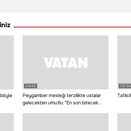
a
Türkiye
çıkan bıçaklı
kayıp
üretiyor
kavgada 2 kişi
karışt
Avrupa
yaralandı
iniz
tüketiyor
04:33
05:34
 böyle
Peygamber mesleği terzilikte ustalar
Tatilci
gelecekten umutlu: "En son bitecek
meslek terzilik"