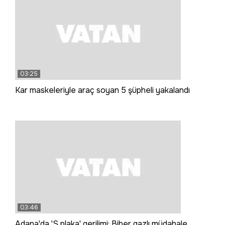
03:25
Kar maskeleriyle araç soyan 5 şüpheli yakalandı
03:46
Adana'da 'S plaka' gerilimi: Biber gazlı müdahale