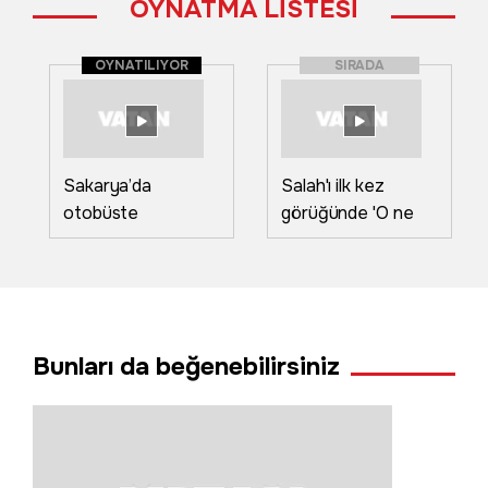
OYNATMA LİSTESİ
OYNATILIYOR
SIRADA
Sakarya’da
Salah'ı ilk kez
otobüste
görüğünde 'O ne
fenalaşan yolcu
bilama bişe' diyen
hastaneye
teyzeler o anları
yetiştirildi
anlattı
Bunları da beğenebilirsiniz