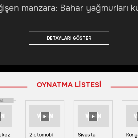
şen manzara: Bahar yağmurları kura
DETAYLARI GÖSTER
OYNATMA LİSTESİ
DA
lk kez
2 otomobil
Sivas’ta
Konya