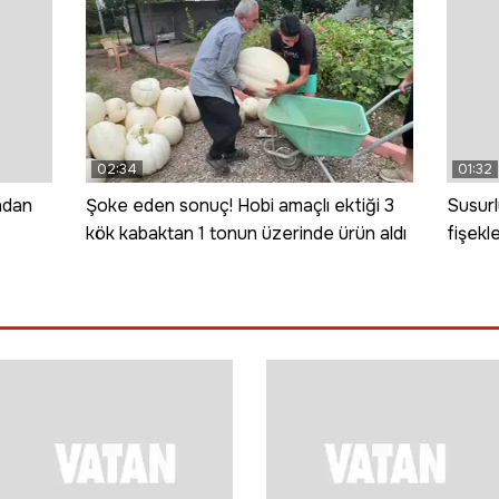
02:34
01:32
ndan
Şoke eden sonuç! Hobi amaçlı ektiği 3
Susurl
kök kabaktan 1 tonun üzerinde ürün aldı
fişekl