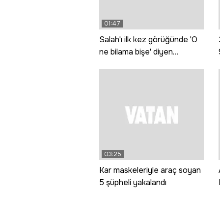
01:47
Salah'ı ilk kez görüğünde 'O
ne bilama bişe' diyen
teyzeler o anları anlattı
03:25
Kar maskeleriyle araç soyan
5 şüpheli yakalandı