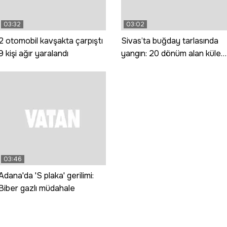
03:32
03:02
2 otomobil kavşakta çarpıştı
Sivas’ta buğday tarlasında
9 kişi ağır yaralandı
yangın: 20 dönüm alan küle
döndü
03:46
Adana'da 'S plaka' gerilimi:
Biber gazlı müdahale