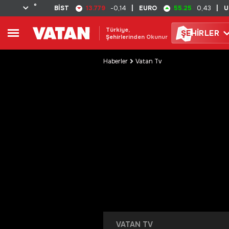
°
13.779
55.25
BİST
-0,14
|
EURO
0,43
|
U
Türkiye,
ŞE
HİRLER
Şehirlerinden Okunur
Haberler
Vatan Tv
VATAN TV