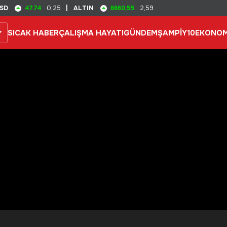
47.74
6660,55
SD
0,25
|
ALTIN
2,59
SICAK HABER
ÇALIŞMA HAYATI
GÜNDEM
ŞAMPİY10
EKONOM