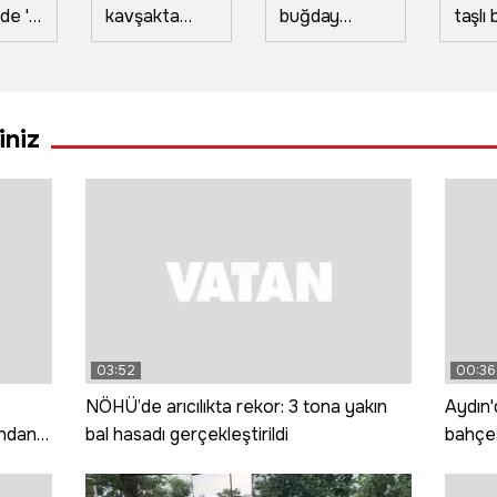
de 'O
kavşakta
buğday
taşlı 
a
çarpıştı 9 kişi
tarlasında
kavg
yen
ağır yaralandı
yangın: 20
kişi y
r o
dönüm alan
lattı
küle döndü
iniz
03:52
00:36
NÖHÜ’de arıcılıkta rekor: 3 tona yakın
Aydın
ından
bal hasadı gerçekleştirildi
bahçes