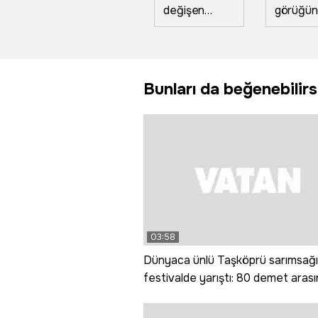
değişen
görüğün
manzara:
ne bilam
Bahar
bişe' di
yağmurları
teyzele
kuraklığın
anları an
Bunları da beğenebilirs
izlerini sildi
03:58
Dünyaca ünlü Taşköprü sarımsağı
festivalde yarıştı: 80 demet aras
en iyi sarımsak seçildi