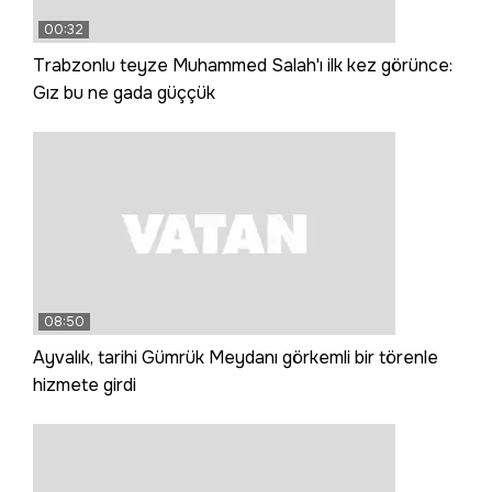
00:32
Trabzonlu teyze Muhammed Salah'ı ilk kez görünce:
Gız bu ne gada güççük
08:50
Ayvalık, tarihi Gümrük Meydanı görkemli bir törenle
hizmete girdi