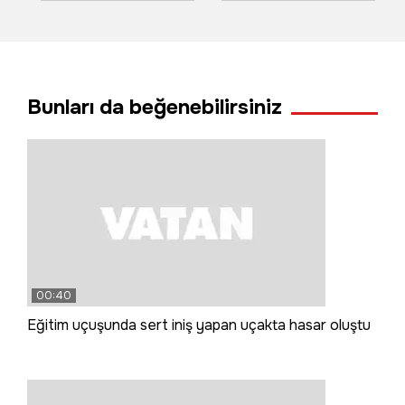
Buyer Dağı'nda
havai fişekler
karın keyfini böyle
yangın çıkardı
çıkardılar
Bunları da beğenebilirsiniz
00:40
Eğitim uçuşunda sert iniş yapan uçakta hasar oluştu