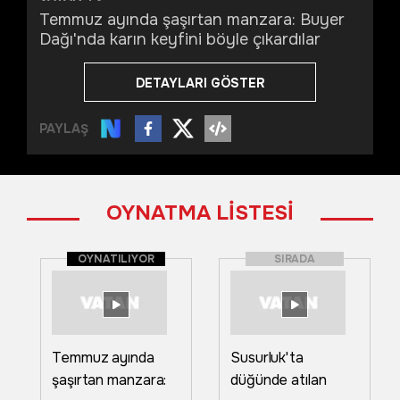
Temmuz ayında şaşırtan manzara: Buyer
Dağı'nda karın keyfini böyle çıkardılar
DETAYLARI GÖSTER
PAYLAŞ
OYNATMA LİSTESİ
OYNATILIYOR
SIRADA
Temmuz ayında
Susurluk'ta
şaşırtan manzara:
düğünde atılan