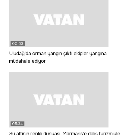
00:03
Uludağ'da orman yangın çıktı ekipler yangına
müdahale ediyor
05:34
Su altının renkli dünyası, Marmaris'e dalış turizmiyle