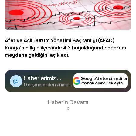
Afet ve Acil Durum Yönetimi Başkanlığı (AFAD)
Konya
’nın Ilgın ilçesinde 4.3 büyüklüğünde
deprem
meydana geldiğini açıkladı.
Haberlerimizi
Google’da tercih edilen
kaynak olarak ekleyin
Google'da Takip
Gelişmelerden anında
haberdar olun.
Edin
Haberin Devamı