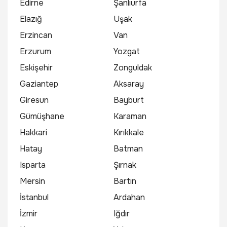
Edirne
Şanlıurfa
Elazığ
Uşak
Erzincan
Van
Erzurum
Yozgat
Eskişehir
Zonguldak
Gaziantep
Aksaray
Giresun
Bayburt
Gümüşhane
Karaman
Hakkari
Kırıkkale
Hatay
Batman
Isparta
Şırnak
Mersin
Bartın
İstanbul
Ardahan
İzmir
Iğdır