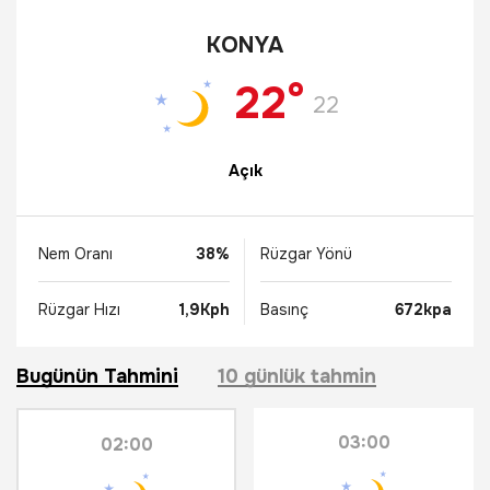
KONYA
22°
22
Açık
Nem Oranı
38%
Rüzgar Yönü
Rüzgar Hızı
1,9Kph
Basınç
672kpa
Bugünün Tahmini
10 günlük tahmin
03:00
02:00