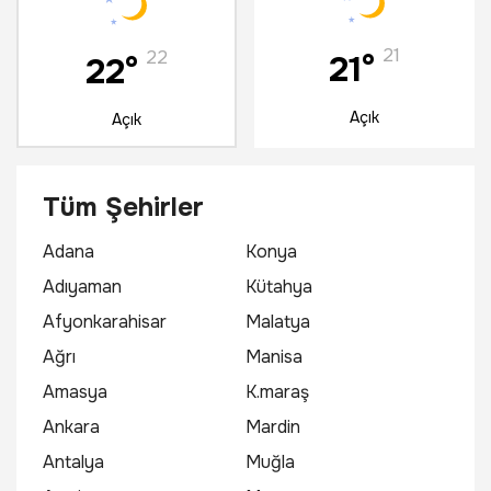
21
22
21°
22°
Açık
Açık
7 Ağustos
8 Ağustos
Tüm Şehirler
Cuma
Cumartesi
Adana
Konya
Adıyaman
Kütahya
21
22
Afyonkarahisar
Malatya
34°
34°
Ağrı
Manisa
Parçalı Bulutlu
Parçalı Bulutlu
Amasya
K.maraş
Ankara
Mardin
Antalya
Muğla