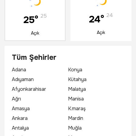
24
25
24°
25°
Açık
Açık
7 Ağustos
8 Ağustos
Tüm Şehirler
Cuma
Cumartesi
Adana
Konya
Adıyaman
Kütahya
25
25
Afyonkarahisar
Malatya
37°
38°
Ağrı
Manisa
Parçalı Bulutlu
Parçalı Bulutlu
Amasya
K.maraş
Ankara
Mardin
Antalya
Muğla