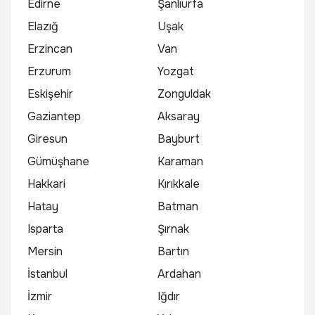
Edirne
Şanlıurfa
Elazığ
Uşak
Erzincan
Van
Erzurum
Yozgat
Eskişehir
Zonguldak
Gaziantep
Aksaray
Giresun
Bayburt
Gümüşhane
Karaman
Hakkari
Kırıkkale
Hatay
Batman
Isparta
Şırnak
Mersin
Bartın
İstanbul
Ardahan
İzmir
Iğdır