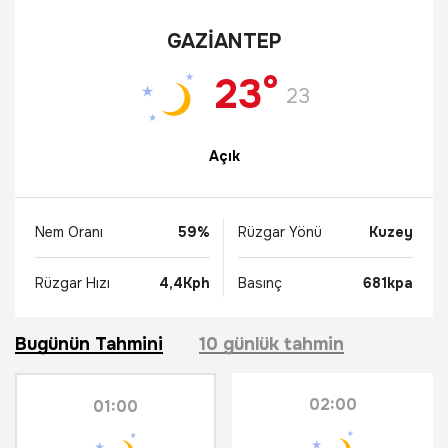
GAZIANTEP
23°
23
Açık
Nem Oranı
59%
Rüzgar Yönü
Kuzey
Rüzgar Hızı
4,4Kph
Basınç
681kpa
Bugünün Tahmini
10 günlük tahmin
02:00
01:00