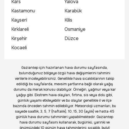
Kars
Yalova
Kastamonu
Karabük
Kayseri
Kilis
Kırklareli
Osmaniye
Kırşehir
Düzce
Kocaeli
Gaziantep için hazırlanan hava durumu sayfasında,
bulunduğunuz bölgeye özgü hava değişimlerini tahmini
verilerle inceleyebilirsiniz. Genellikle hava sıcaklıklarının takip
edildiği bu sayfalarda, mevsim şartlarına bağlı olarak yağış
durumu da merak konusu olabiliyor. Örneğin, yağmur veya kar
yağışı gibi. Ekstrem hava olayları, fırtına, sis veya dolu gibi,
günlük yaşamı etkileyebilir ve bu olaylar genellikle il ve ilçe
bazında önceden tahmin edilebiliyor. Meteoroloji uzmanları, bu
sayede saatlik, 3, 5, 7 (haftalık), 10, 15, 30 (aylık) ve hatta 45
günlük hava durumu tahminleri yapabilmektedir. Gaziantep
hava durumu sayfasını kullanarak, bugünkü, yarınki ve
önümüzdeki 10 günün hava tahminlerini; sıcaklık, bulut