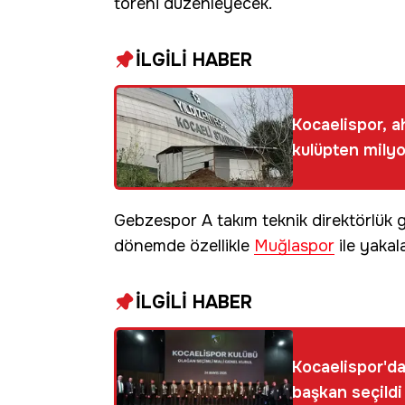
töreni düzenleyecek.
İLGİLİ HABER
Kocaelispor, a
kulüpten milyon
Gebzespor A takım teknik direktörlük 
dönemde özellikle
Muğlaspor
ile yakal
İLGİLİ HABER
Kocaelispor'd
başkan seçildi