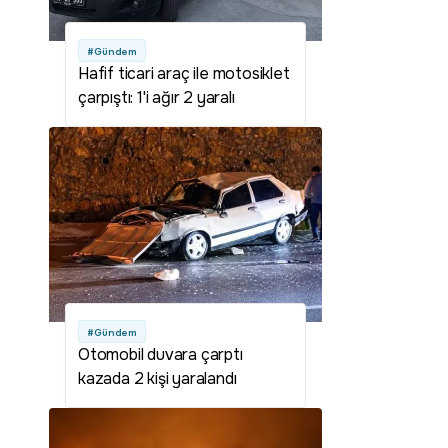
#Gündem
Hafif ticari araç ile motosiklet
çarpıştı: 1'i ağır 2 yaralı
#Gündem
Otomobil duvara çarptı
kazada 2 kişi yaralandı