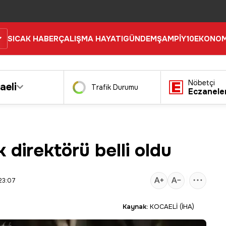
SICAK HABER
ÇALIŞMA HAYATI
GÜNDEM
ŞAMPİY10
EKONOM
Nöbetçi
aeli
Trafik Durumu
Eczanele
direktörü belli oldu
23:07
Kaynak:
KOCAELİ (İHA)