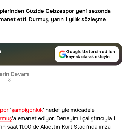
plerinden Güzide Gebzespor yeni sezonda
manet etti. Durmuş, yarın 1 yıllık sözleşme
n
Google’da tercih edilen
kaynak olarak ekleyin
erin Devamı
por
‘
şampiyonluk
’ hedefiyle mücadele
urmuş
'a emanet ediyor. Deneyimli çalıştırıcıyla 1
rın saat 11.00'de Alaettin Kurt Stadı'nda imza