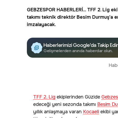
GEBZESPOR
HABERLERİ...
TFF 2. Lig
eki
takımı
teknik direktör
Besim Durmuş
'a e
imzalayacak.
Haberlerimizi Google'da Takip Edi
Gelişmelerden anında haberdar olun.
Hab
TFF 2. Lig
ekiplerinden Güzide
Gebzes
edeceği yeni sezonda takımı
Besim D
yıllık anlaşmaya varan
Kocaeli
ekibi ya