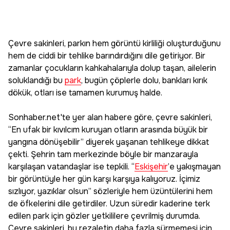
Çevre sakinleri, parkın hem görüntü kirliliği oluşturduğunu
hem de ciddi bir tehlike barındırdığını dile getiriyor. Bir
zamanlar çocukların kahkahalarıyla dolup taşan, ailelerin
soluklandığı bu
park
, bugün çöplerle dolu, bankları kırık
dökük, otları ise tamamen kurumuş halde.
Sonhaber.net'te yer alan habere göre, çevre sakinleri,
“En ufak bir kıvılcım kuruyan otların arasında büyük bir
yangına dönüşebilir” diyerek yaşanan tehlikeye dikkat
çekti. Şehrin tam merkezinde böyle bir manzarayla
karşılaşan vatandaşlar ise tepkili. “
Eskişehir
’e yakışmayan
bir görüntüyle her gün karşı karşıya kalıyoruz. İçimiz
sızlıyor, yazıklar olsun” sözleriyle hem üzüntülerini hem
de öfkelerini dile getirdiler. Uzun süredir kaderine terk
edilen park için gözler yetkililere çevrilmiş durumda.
Çevre sakinleri, bu rezaletin daha fazla sürmemesi için