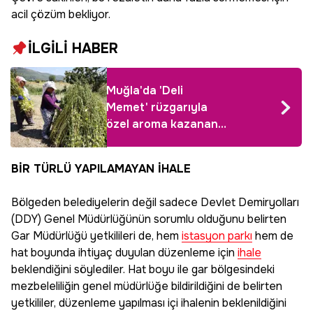
acil çözüm bekliyor.
İLGİLİ HABER
Muğla'da 'Deli
Memet' rüzgarıyla
özel aroma kazanan
üründe hasat başladı!
Çin ve Japonya'dan
BİR TÜRLÜ YAPILAMAYAN İHALE
talep patlaması
yaşanıyor
Bölgeden belediyelerin değil sadece Devlet Demiryolları
(DDY) Genel Müdürlüğünün sorumlu olduğunu belirten
Gar Müdürlüğü yetkilileri de, hem
istasyon parkı
hem de
hat boyunda ihtiyaç duyulan düzenleme için
ihale
beklendiğini söylediler. Hat boyu ile gar bölgesindeki
mezbeleliliğin genel müdürlüğe bildirildiğini de belirten
yetkililer, düzenleme yapılması içi ihalenin beklenildiğini