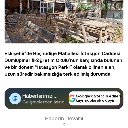
Eskişehir
’de Hoşnudiye Mahallesi İstasyon Caddesi
Dumlupınar İlköğretim Okulu’nun karşısında bulunan
ve bir dönem “
İstasyon Parkı
” olarak bilinen alan,
uzun süredir bakımsızlığa terk edilmiş durumda.
Haberlerimizi
Google’da tercih edilen
kaynak olarak ekleyin
Google'da Takip
Gelişmelerden anında
haberdar olun.
Edin
Haberin Devamı