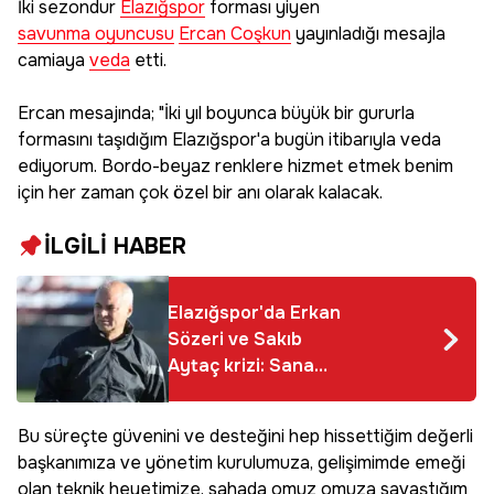
İki sezondur
Elazığspor
forması yiyen
savunma oyuncusu
Ercan Coşkun
yayınladığı mesajla
camiaya
veda
etti.
Ercan mesajında; "İki yıl boyunca büyük bir gururla
formasını taşıdığım Elazığspor'a bugün itibarıyla veda
ediyorum. Bordo-beyaz renklere hizmet etmek benim
için her zaman çok özel bir anı olarak kalacak.
İLGİLİ HABER
Elazığspor'da Erkan
Sözeri ve Sakıb
Aytaç krizi: Sana
yüklendim, kusura
bakma
Bu süreçte güvenini ve desteğini hep hissettiğim değerli
başkanımıza ve yönetim kurulumuza, gelişimimde emeği
olan teknik heyetimize, sahada omuz omuza savaştığım