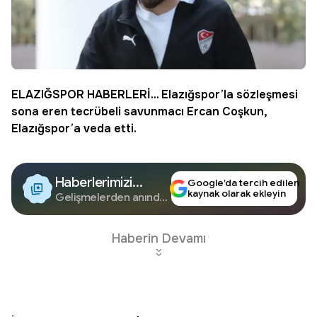
ELAZIĞSPOR
HABERLERİ... Elazığspor’la sözleşmesi
sona eren tecrübeli savunmacı
Ercan Coşkun
,
Elazığspor’a
veda
etti.
Haberlerimizi
Google’da tercih edilen
kaynak olarak ekleyin
Google'da Takip
Gelişmelerden anında
haberdar olun.
Edin
Haberin Devamı