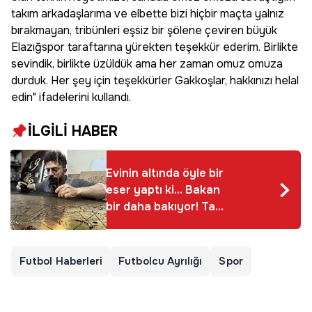
takım arkadaşlarıma ve elbette bizi hiçbir maçta yalnız
bırakmayan, tribünleri eşsiz bir şölene çeviren büyük
Elazığspor taraftarına yürekten teşekkür ederim. Birlikte
sevindik, birlikte üzüldük ama her zaman omuz omuza
durduk. Her şey için teşekkürler Gakkoşlar, hakkınızı helal
edin" ifadelerini kullandı.
İLGİLİ HABER
Evinin altında öyle bir
eser yaptı ki... Bakan
bir daha bakıyor! Tam
1 ay boyunca gece
gündüz çalıştı!
Futbol Haberleri
Futbolcu Ayrılığı
Spor