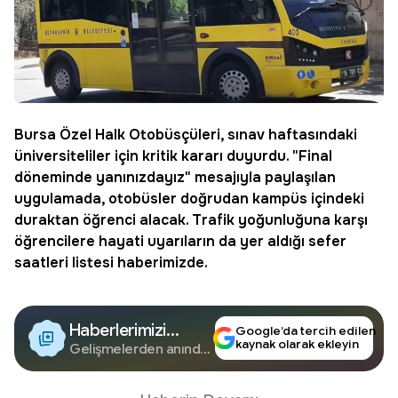
Bursa
Özel Halk Otobüsçüleri, sınav haftasındaki
üniversiteliler için kritik kararı duyurdu. "Final
döneminde yanınızdayız" mesajıyla paylaşılan
uygulamada, otobüsler doğrudan kampüs içindeki
duraktan
öğrenci
alacak. Trafik yoğunluğuna karşı
öğrencilere hayati uyarıların da yer aldığı sefer
saatleri listesi haberimizde.
Haberlerimizi
Google’da tercih edilen
kaynak olarak ekleyin
Google'da Takip
Gelişmelerden anında
haberdar olun.
Edin