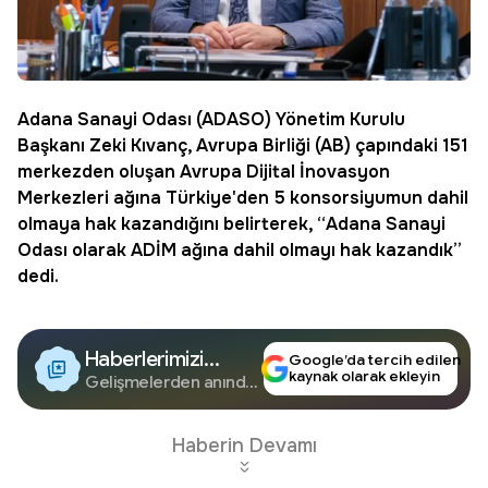
Adana
Sanayi
Odası (ADASO) Yönetim Kurulu
Başkanı Zeki
Kıvanç
, Avrupa Birliği (AB) çapındaki 151
merkezden oluşan Avrupa Dijital İnovasyon
Merkezleri ağına Türkiye'den 5 konsorsiyumun dahil
olmaya hak kazandığını belirterek, “Adana Sanayi
Odası olarak ADİM ağına dahil olmayı hak kazandık”
dedi.
Haberlerimizi
Google’da tercih edilen
kaynak olarak ekleyin
Google'da Takip
Gelişmelerden anında
haberdar olun.
Edin
Haberin Devamı