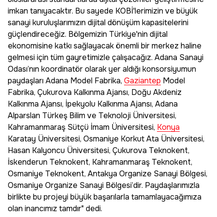
imkan tanıyacaktır. Bu sayede KOBİ'lerimizin ve büyük
sanayi kuruluşlarımızın dijital dönüşüm kapasitelerini
güçlendireceğiz. Bölgemizin Türkiye'nin dijital
ekonomisine katkı sağlayacak önemli bir merkez haline
gelmesi için tüm gayretimizle çalışacağız. Adana Sanayi
Odası’nın koordinatör olarak yer aldığı konsorsiyumun
paydaşları Adana Model Fabrika,
Gaziantep
Model
Fabrika, Çukurova Kalkınma Ajansı, Doğu Akdeniz
Kalkınma Ajansı, İpekyolu Kalkınma Ajansı, Adana
Alparslan Türkeş Bilim ve Teknoloji Üniversitesi,
Kahramanmaraş Sütçü İmam Üniversitesi,
Konya
Karatay Üniversitesi, Osmaniye Korkut Ata Üniversitesi,
Hasan Kalyoncu Üniversitesi, Çukurova Teknokent,
İskenderun Teknokent, Kahramanmaraş Teknokent,
Osmaniye Teknokent, Antakya Organize Sanayi Bölgesi,
Osmaniye Organize Sanayi Bölgesi’dir. Paydaşlarımızla
birlikte bu projeyi büyük başarılarla tamamlayacağımıza
olan inancımız tamdır" dedi.