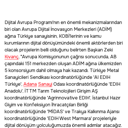
Dijital Avrupa Programı'nın en önemli mekanizmalarından
biri olan Avrupa Dijital İnovasyon Merkezleri (ADİM)
ağına Türkiye sanayisinin, KOBİ'lerinin ve kamu
kurumlarının dijital dönüşümündeki önemli aktörlerden biri
olacak projelerin belli olduğunu belirten Başkan Zeki
Kıvanç
, "Avrupa Komisyonunun çağrısı sonucunda, AB
çapındaki 151 merkezden oluşan ADİM ağına ülkemizden
5 konsorsiyum dahil olmaya hak kazandı. Türkiye Metal
Sanayicileri Sendikası koordinatörlüğünde 'AI EDIH
Türkiye',
Adana
Sanayi
Odası koordinatörlüğünde 'EDIH
Anadolu', İTTM Tarım Teknolojileri Girişim AŞ
koordinatörlüğünde 'Agrinnovative EDIH', İstanbul Hazır
Giyim ve Konfeksiyon İhracatçıları Birliği
koordinatörlüğünde 'MİDAS' ve Trakya Kalkınma Ajansı
koordinatörlüğünde 'EDIH West Marmara' projeleriyle
dijital dönüşüm yolculuğumuzda önemli adımlar atacağız.