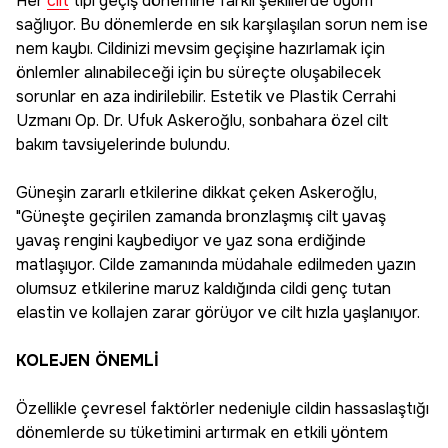
Her
cilt
tipi geçiş dönemine farklı şekillerde uyum
sağlıyor. Bu dönemlerde en sık karşılaşılan sorun nem ise
nem kaybı. Cildinizi mevsim geçişine hazırlamak için
önlemler alınabileceği için bu süreçte oluşabilecek
sorunlar en aza indirilebilir. Estetik ve Plastik Cerrahi
Uzmanı Op. Dr. Ufuk Askeroğlu, sonbahara özel cilt
bakım tavsiyelerinde bulundu.
Güneşin zararlı etkilerine dikkat çeken Askeroğlu,
"Güneşte geçirilen zamanda bronzlaşmış cilt yavaş
yavaş rengini kaybediyor ve yaz sona erdiğinde
matlaşıyor. Cilde zamanında müdahale edilmeden yazın
olumsuz etkilerine maruz kaldığında cildi genç tutan
elastin ve kollajen zarar görüyor ve cilt hızla yaşlanıyor.
KOLEJEN ÖNEMLİ
Özellikle çevresel faktörler nedeniyle cildin hassaslaştığı
dönemlerde su tüketimini artırmak en etkili yöntem