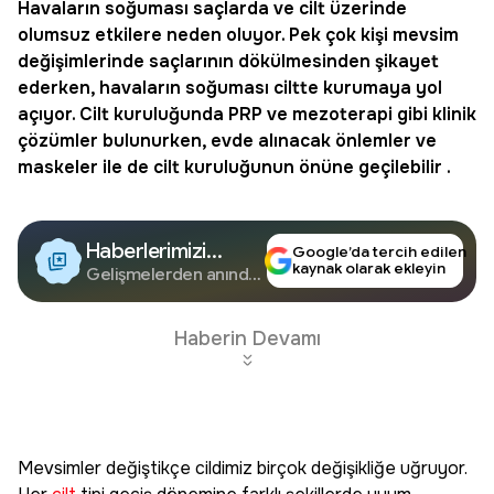
Havaların soğuması saçlarda ve
cilt
üzerinde
olumsuz etkilere neden oluyor. Pek çok kişi mevsim
değişimlerinde saçlarının dökülmesinden şikayet
ederken, havaların soğuması ciltte kurumaya yol
açıyor. Cilt kuruluğunda PRP ve
mezoterapi
gibi klinik
çözümler bulunurken, evde alınacak önlemler ve
maskeler ile de cilt kuruluğunun önüne geçilebilir .
Haberlerimizi
Google’da tercih edilen
kaynak olarak ekleyin
Google'da Takip
Gelişmelerden anında
haberdar olun.
Edin
Haberin Devamı
Mevsimler değiştikçe cildimiz birçok değişikliğe uğruyor.