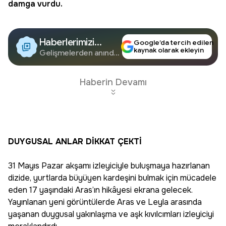
damga vurdu.
Haberlerimizi
Google’da tercih edilen
kaynak olarak ekleyin
Google'da Takip
Gelişmelerden anında
haberdar olun.
Edin
Haberin Devamı
DUYGUSAL ANLAR DİKKAT ÇEKTİ
31 Mayıs Pazar akşamı izleyiciyle buluşmaya hazırlanan
dizide, yurtlarda büyüyen kardeşini bulmak için mücadele
eden 17 yaşındaki Aras’ın hikâyesi ekrana gelecek.
Yayınlanan yeni görüntülerde Aras ve Leyla arasında
yaşanan duygusal yakınlaşma ve aşk kıvılcımları izleyiciyi