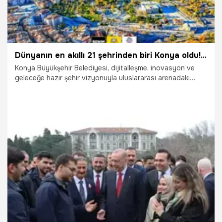
Dünyanın en akıllı 21 şehrinden biri Konya oldu! Şehir '2026 Smart21 Topluluğu' unvanını kazandı
Konya Büyükşehir Belediyesi, dijitalleşme, inovasyon ve
geleceğe hazır şehir vizyonuyla uluslararası arenadaki
başarısına bir yenisini ekleyerek, Intelligent Community
Forum (ICF)-Akıllı Topluluk Forumu tarafından "2026
Smart21 Topluluğu" unvanını kazandı.
10.04.2026
Konya