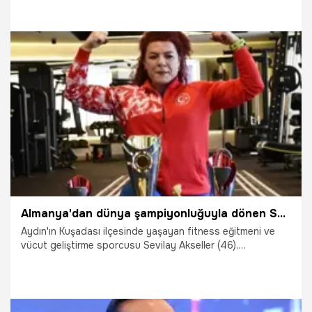
adayı gösterme kararı aldı.
25.05.2026
Diyarbakır
Almanya'dan dünya şampiyonluğuyla dönen Sevilay Akseller, Türkiye'nin gururu oldu
Aydın'ın Kuşadası ilçesinde yaşayan fitness eğitmeni ve
vücut geliştirme sporcusu Sevilay Akseller (46),
Almanya'da düzenlenen W.A.F Universe World
Championship yarışmasında, ‘Miss Bodybuilding'
kategorisinde dünya şampiyonu oldu.