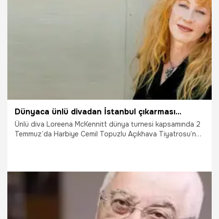
tehlikeli yükler kapsamındaydı.” dedi.
26.07.2024
Ekonomi
Dünyaca ünlü divadan İstanbul çıkarması…
Ünlü diva Loreena McKennitt dünya turnesi kapsamında 2
Temmuz’da Harbiye Cemil Topuzlu Açıkhava Tiyatrosu’nda
müzikseverler ile buluşacak.
15.12.2024
Magazin