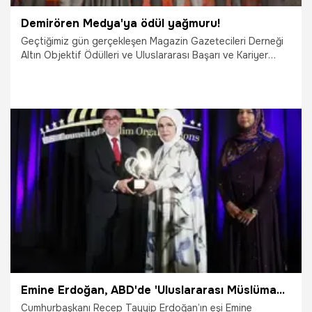
Demirören Medya'ya ödül yağmuru!
Geçtiğimiz gün gerçekleşen Magazin Gazetecileri Derneği
Altın Objektif Ödülleri ve Uluslararası Başarı ve Kariyer
Ödülleri’nde Demirören Medya çok sayıda ödüle layık
görüldü.
4.10.2022
Televizyon
Emine Erdoğan, ABD'de 'Uluslararası Müslüman Kadınlar Başarı ve Topluma Katkı Ödülü'nü aldı
Cumhurbaşkanı Recep Tayyip Erdoğan’ın eşi Emine