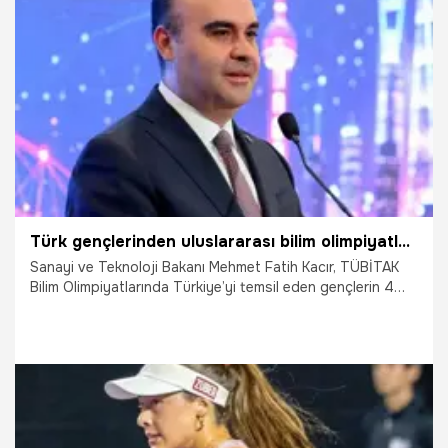
24.05.2026
Diğer Sporlar
Türk gençlerinden uluslararası bilim olimpiyatlarında büyük başarı! Bakan Kacır öğrencileri tebrik etti
Sanayi ve Teknoloji Bakanı Mehmet Fatih Kacır, TÜBİTAK
Bilim Olimpiyatlarında Türkiye’yi temsil eden gençlerin 4
altın, 8 gümüş ve 1 bronz madalya kazandığını belirterek,
“TÜBİTAK Bilim Olimpiyatları Programı kapsamında
yetiştirilen kıymetli gençlerimizi bu üstün başarılarından
ötürü tebrik ediyorum.” ifadelerini kullandı.
19.05.2026
Gündem