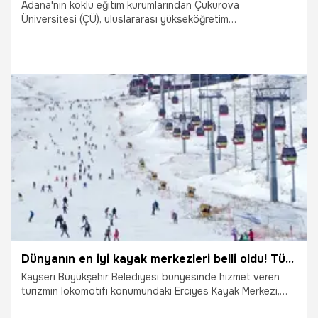
Adana'nın köklü eğitim kurumlarından Çukurova
Üniversitesi (ÇÜ), uluslararası yükseköğretim
derecelendirme kuruluşu Times Higher Education (THE)
tarafından açıklanan 2026 Disiplinler Arası Bilim Sıralaması
(Interdisciplinary Science Rankings) sonuçlarında önemli
bir başarı elde etti.
22.11.2025
Adana
Dünyanın en iyi kayak merkezleri belli oldu! Türkiye’den yalnızca burası var
Kayseri Büyükşehir Belediyesi bünyesinde hizmet veren
turizmin lokomotifi konumundaki Erciyes Kayak Merkezi,
dünyanın en iyi kayak merkezleri arasında gösterilme