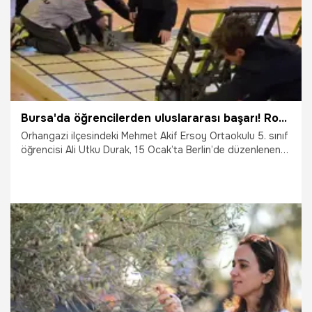
Bursa'da öğrencilerden uluslararası başarı! Robot yarışmasında birinci oldular
Orhangazi ilçesindeki Mehmet Akif Ersoy Ortaokulu 5. sınıf
öğrencisi Ali Utku Durak, 15 Ocak’ta Berlin’de düzenlenen
VEX IQ Robotics Competitions’da çifte birincilik kazanarak
önemli bir başarıya imza attı.
19.01.2025
Gündem