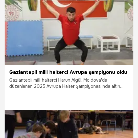
19.09.2025
Gündem
Gaziantepli milli halterci Avrupa şampiyonu oldu
Gaziantepli milli halterci Harun Algül, Moldova'da
düzenlenen 2025 Avrupa Halter Şampiyonası'nda altın
madalya kazandı. Halterci amcasının izinden gittiğini
söyleyen Algül, hedefini ise 2028 Los Angeles
Olimpiyatları'na katılarak şampiyonluk olarak belirledi.
8.05.2025
Gaziantep