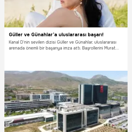
Güller ve Günahlar’a uluslararası başarı!
Kanal D’nin sevilen dizisi Güller ve Günahlar, uluslararası
arenada önemli bir başarıya imza attı. Başrollerini Murat
Yıldırım ile Cemre Baysel’in paylaştığı yapım, dünyanın
saygın televizyon ve film organizasyonlarından New York
Festivals TV & Film Awards’da Bronze Tower Ödülü’nün
sahibi oldu.
6.07.2026
Magazin