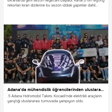
Ekranlarda yeni sezon heyecanı başladı. Kanal D’nin reyting
rekorları kıran dizilerine bu sezon iddialı yapımlar dahil
oluyor. Seyircilerin merakla beklediklerini ve çok daha
fazlasını Demirören Medya TV Grup Başkanı Murat Yancı
anlattı.
15.09.2024
Magazin
Adana'da mühendislik öğrencilerinden uluslararası başarı! 'TEKNOFEST Adana'da görüşmek üzere'
.5 Adana Hidromobil Takımı, Kocaeli'nde elektrikli araçların
yarıştığı uluslararası turnuvada şampiyon oldu.