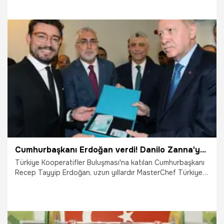
başarısı elde etti.
11.11.2025
Gündem
Cumhurbaşkanı Erdoğan verdi! Danilo Zanna'ya 'Turkuaz Kart' verildi
Türkiye Kooperatifler Buluşması'na katılan Cumhurbaşkanı
Recep Tayyip Erdoğan, uzun yıllardır MasterChef Türkiye
yarışmasında jüri üyeliği yapan İtalyan şef Danilo Zanna'ya
'Turkuaz Kart' verdi.