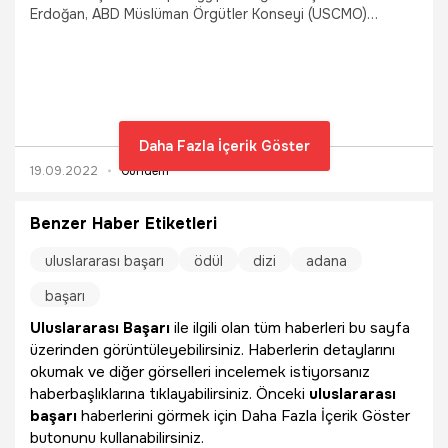
Erdoğan, ABD Müslüman Örgütler Konseyi (USCMO)
tarafından New York'ta düzenlenen törende, sosyal
projeler, eğitim, çevre ve insani yardım alanlarında
Müslüman kadınlara verilen ‘Uluslararası Başarı ve Topluma
Katkı Ödülü’nü aldı.
Daha Fazla İçerik Göster
19.09.2022
Gündem
Benzer Haber Etiketleri
uluslararası başarı
ödül
dizi
adana
başarı
Uluslararası Başarı
ile ilgili olan tüm haberleri bu sayfa
üzerinden görüntüleyebilirsiniz. Haberlerin detaylarını
okumak ve diğer görselleri incelemek istiyorsanız
haberbaşlıklarına tıklayabilirsiniz. Önceki
uluslararası
başarı
haberlerini görmek için Daha Fazla İçerik Göster
butonunu kullanabilirsiniz.