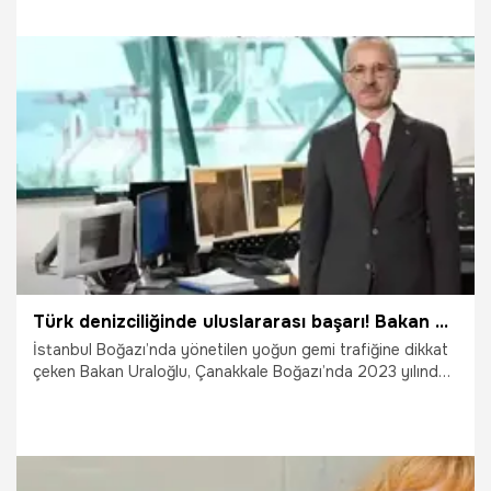
18.08.2024
Adana
Türk denizciliğinde uluslararası başarı! Bakan Uraloğlu açıkladı: İstanbul Boğazı'nda 39 bin gemi, 416 milyon ton yük taşındı
İstanbul Boğazı’nda yönetilen yoğun gemi trafiğine dikkat
çeken Bakan Uraloğlu, Çanakkale Boğazı’nda 2023 yılında
44 bin 892 gemi hareketiyle taşınan 550 milyon ton
yükün185 milyon tonunun tehlikeli yük kapsamında
olduğunu belirterek, “İstanbul Boğazı’nda 2023’te 39 bin
gemi hareketiyle toplam 416 milyon ton yük taşındı ve bu
yüklerin yaklaşık 165 Milyon tonu petrol dâhil olmak üzere