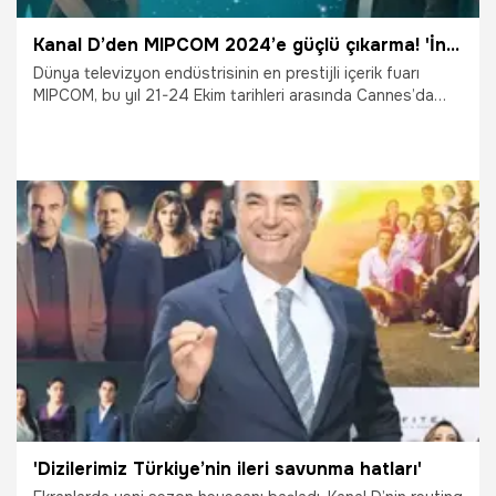
Kanal D’den MIPCOM 2024’e güçlü çıkarma! 'İnci Taneleri' ve 'Annem Ankara' dünya sahnesinde
Dünya televizyon endüstrisinin en prestijli içerik fuarı
MIPCOM, bu yıl 21-24 Ekim tarihleri arasında Cannes’da
gerçekleşiyor. Türk televizyon sektörünün global
liderlerinden Kanal D International, yapımcılığını BKM’nin
üstlendiği İnci Taneleri ve Annem Ankara dizilerinin
oyuncularıyla gerçekleştireceği Meet Our Stars (Yıldızlarla
Buluşmalar) etkinliği ile büyük bir çıkış yapacak.
20.10.2024
Magazin
'Dizilerimiz Türkiye’nin ileri savunma hatları'