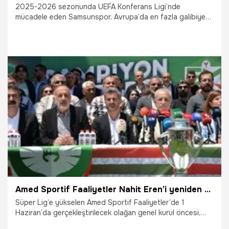
2025-2026 sezonunda UEFA Konferans Ligi’nde
mücadele eden Samsunspor, Avrupa’da en fazla galibiyet
alan Türk takımı olurken, ülke puanına en fazla katkı
sağlayan ikinci kulüp olarak önemli bir başarıya imza attı.
28.05.2026
Samsun
Amed Sportif Faaliyetler Nahit Eren’i yeniden başkan adayı gösterme kararı aldı
Süper Lig’e yükselen Amed Sportif Faaliyetler’de 1
Haziran’da gerçekleştirilecek olağan genel kurul öncesi,
İstişare Kurulu mevcut başkan Nahit Eren’i yeniden başkan