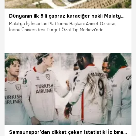
Dünyanın ilk 8'li çapraz karaciğer nakli Malatya'nın gururu oldu
Malatya İş İnsanları Platformu Başkanı Ahmet Özköse,
İnönü Üniversitesi Turgut Özal Tıp Merkezi'nde
gerçekleştirilen dünyanın ilk 8'li çapraz karaciğer nakli
operasyonunun Malatya ve Türkiye adına tarihi bir başarı
olduğunu belirterek, Prof. Dr. Sezai Yılmaz ile ekibini kutladı.
14.06.2026
Malatya
Samsunspor’dan dikkat çeken istatistik! İz bırakan etki