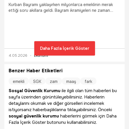
Kurban Bayramı yaklaşırken milyonlarca emeklinin merak
ettiği soru akıllara geldi. Bayram ikramiyeleri ne zaman
yatacak? SSK, Bağ-Kur ve Emekli Sandığı Kurban Bayramı
ikramiyesi ne zaman yatacak, bu ay yatar mı? Bayram
ikramiyesi ne kadar? soruları yanıt buluyor. SGK ve Çalışma
Bakanlığı'nın koordinasyonunda yürütülen süreçte, ödeme
takviminin detayları netleşiyor. İşte tüm detaylar...
Daha Fazla İçerik Göster
4.05.2026
Ekonomi
Benzer Haber Etiketleri
emekli
SGK
zam
maaş
fark
Sosyal Güvenlik Kurumu
ile ilgili olan tüm haberleri bu
sayfa üzerinden görüntüleyebilirsiniz. Haberlerin
detaylarını okumak ve diğer görselleri incelemek
istiyorsanız haberbaşlıklarına tıklayabilirsiniz. Önceki
sosyal güvenlik kurumu
haberlerini görmek için Daha
Fazla İçerik Göster butonunu kullanabilirsiniz.