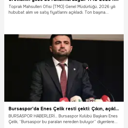
Toprak Mahsulleri Ofisi (TMO) Genel Müdürlüğü, 2026 yılı
hububat alım ve satış fiyatlarını açıkladı. Ton başına
makarnalık ve ekmeklik buğday 16 bin 500 lira, arpa 12 bin
750 lira olarak belirlendi.
3.06.2026
Ekonomi
Bursaspor'da Enes Çelik resti çekti: Çıkın, açıklayın
BURSASPOR HABERLERİ... Bursaspor Kulübü Başkanı Enes
Çelik, “Bursaspor bu paraları nereden buluyor” diyenlere
Mali Genel Kurul’da cevap verdi. Başkan Çelik, “Bize bunları