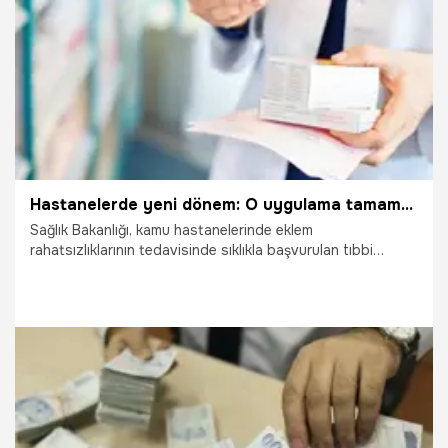
Hastanelerde yeni dönem: O uygulama tamamen kaldırıldı!
Sağlık Bakanlığı, kamu hastanelerinde eklem
rahatsızlıklarının tedavisinde sıklıkla başvurulan tıbbi
ürünlerin teminine ilişkin radikal bir karara imza attı. Kamu
Hastaneleri Genel Müdürlüğü tarafından yayımlanan yeni
genelgeyle, eklem içi enjeksiyonlarda kullanılan Plateletten
Zengin Plazma (PRP) ve hyalüronik asit içeren tıbbi
malzemelerin artık hastalara reçete edilerek dışarıdaki
eczane veya medikallerden temin ettirilmesi uygulaması
tamamen kaldırıldı.
5.08.2026
Ekonomi