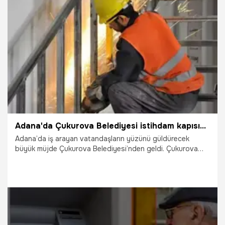
31.05.2026
Kayseri
Adana'da Çukurova Belediyesi istihdam kapısını açtı! Yarın saat 14.00'te başlıyor: İşte aranan tüm şartlar
Adana’da iş arayan vatandaşların yüzünü güldürecek
büyük müjde Çukurova Belediyesi’nden geldi. Çukurova
Belediyesi Kariyer Günleri kapsamında, Türkiye'nin en
popüler temizlik ve hijyen markaları Peros, Asperox ve
Sparx'ın üretici devi Beyaz Kağıt A.Ş. bünyesinde istihdam
edilmek üzere toplu personel alımı yapılacağı duyuruldu.
İşe kabul edilecek işçilere net 32 bin TL maaş, SGK, yemek
ve servis imkanının sunulacağı dev alım için mülakatlar yarın
gerçekleştirilecek.