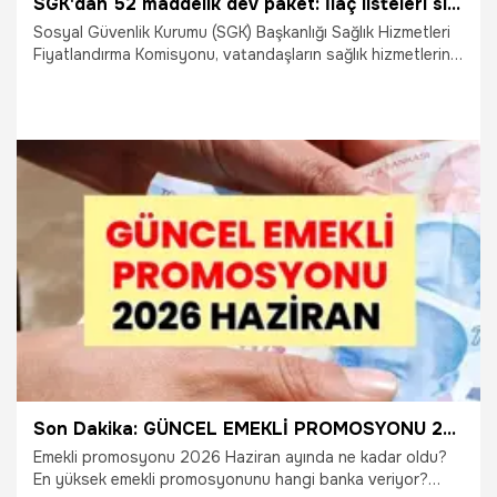
SGK'dan 52 maddelik dev paket: İlaç listeleri sil baştan! Kanser tedavisi geri ödemeye alındı
Sosyal Güvenlik Kurumu (SGK) Başkanlığı Sağlık Hizmetleri
Fiyatlandırma Komisyonu, vatandaşların sağlık hizmetlerine
erişimini ve devletin geri ödeme sistemini kökten değiştiren
tarihi kararlara imza attı. 29 Haziran 2026 tarihli Resmî
Gazete’de yayımlanarak resmen ilan edilen 52 maddelik
dev kararla; yenilikçi kanser tedavilerinden yurt dışı ilaç
fiyatlarına, evde bakım lojistiğinden normal doğum
teşviklerine kadar tüm sistem saniyeler içinde yeniden
kodlandı.
30.06.2026
Gündem
Son Dakika: GÜNCEL EMEKLİ PROMOSYONU 2026 HAZİRAN | Emekli promosyonu en yüksek veren bankalar hangileri, emekli promosyonu ne kadar? Hangi banka ne kadar promosyon veriyor? İşte Akbank, İş Bankası, Halkbank, VakıfBank ve diğer bankaların emekli promosyon tutarı
Emekli promosyonu 2026 Haziran ayında ne kadar oldu?
En yüksek emekli promosyonunu hangi banka veriyor?