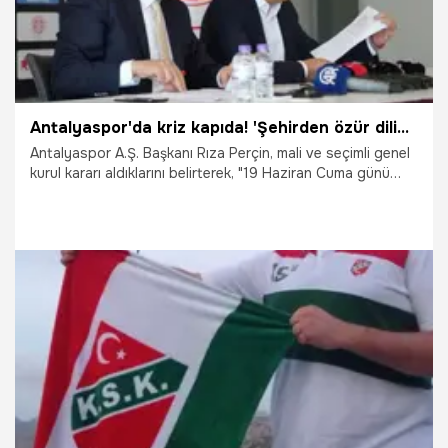
Antalyaspor'da kriz kapıda! 'Şehirden özür diliyorum' deyip kararı açıkladı
Antalyaspor A.Ş. Başkanı Rıza Perçin, mali ve seçimli genel
kurul kararı aldıklarını belirterek, "19 Haziran Cuma günü
mali ve seçimli genel kurulumuz olacak. Şu an için aday
değilim" dedi. Kulübün içinde bulunduğu mali tabloya dikkat
çeken Perçin, "Biz şu anda FIFA'dan sarı kartlıyız. Kırmızı
kartı yememek için uğraşıyoruz" ifadelerini kullandı.
3.06.2026
Antalya