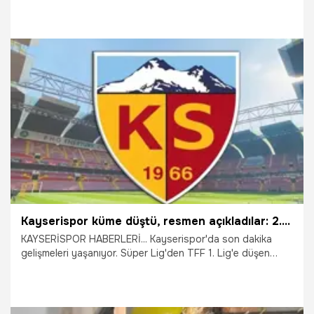
söyleyenlerin tuttukları takımlar acaba ne kadar SGK ve
vergi ödedi? Kamuya ne kadar ödediniz? Ne kadar forma,
ne kadar kombine sattınız, ne kadar sportif geliriniz var?
Yoksa, bunların hiçbiri yok; oyuncuların maaşlarını asgari
ücretten mi gösterdiniz?” dedi.
1.06.2026
Bursa
Kayserispor küme düştü, resmen açıkladılar: 2.2 milyar TL'lik kabus
KAYSERİSPOR HABERLERİ... Kayserispor'da son dakika
gelişmeleri yaşanıyor. Süper Lig'den TFF 1. Lig'e düşen
Kayserispor’un borcu tespit edildi.