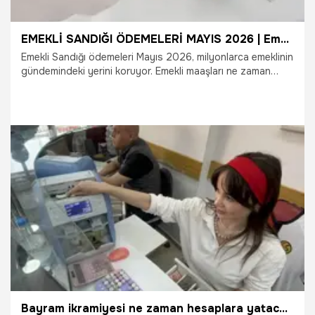
EMEKLİ SANDIĞI ÖDEMELERİ MAYIS 2026 | Emekli maaşları ne zaman yatacak? Emekli Sandığı, SSK, Bağkur, tarım aylıkları ne zaman yatacak? SGK 4A, 4B, 4C maaşı Kurban Bayramı ödeme takvimi
Emekli Sandığı ödemeleri Mayıs 2026, milyonlarca emeklinin
gündemindeki yerini koruyor. Emekli maaşları ne zaman
yatacak?, SGK 4A, 4B, 4C maaş ödeme günleri, SSK,
Bağkur, Emekli Sandığı ve tarım aylıkları ne zaman
ödenecek? soruları Kurban Bayramı öncesinde daha da
önem kazandı. Emekli maaşı ödeme takvimi kapsamında
maaşların erken yatıp yatmayacağı da yakından takip
ediliyor. İşte emekli maaşlarının ödeme takvimine dair son
durum...
12.05.2026
Ekonomi
Bayram ikramiyesi ne zaman hesaplara yatacak? Bayram ikramiyesi ne kadar olacak? KURBAN BAYRAMI EMEKLİ İKRAMİYESİ 2026