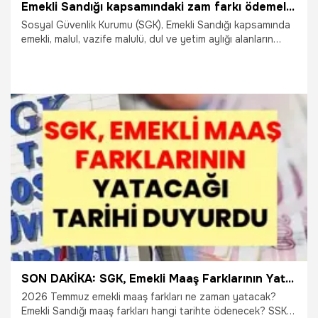
Emekli Sandığı kapsamındaki zam farkı ödemeleri hesaplara yatıyor
Sosyal Güvenlik Kurumu (SGK), Emekli Sandığı kapsamında
emekli, malul, vazife malulü, dul ve yetim aylığı alanların
2026 yılı temmuz dönemi zam farkı ödemelerinin 24
Temmuz Cuma günü yapılmaya başlanacağını açıkladı.
23.07.2026
Ekonomi
SON DAKİKA: SGK, Emekli Maaş Farklarının Yatacağı Tarihi Duyurdu: 2026 Temmuz Emekli Maaş Farkları Ne Zaman Yatacak? SSK, Bağ-Kur, Emekli Sandığı Maaş Farkları Hangi Gün Yatacak? Malul, Vazife Malulü, Dul ve Yetim Aylığı Farkları Ne Zaman Yatacak?
2026 Temmuz emekli maaş farkları ne zaman yatacak?
Emekli Sandığı maaş farkları hangi tarihte ödenecek? SSK