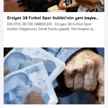
Erciyes 38 Futbol Spor Kulübü'nün yeni başkanı belli oldu
ERCİYES 38 FSK HABERLERİ... Erciyes 38 Futbol Spor
Kulübü Olağanüstü Genel Kurulu yapıldı. Yeni başkan iş
insanı Latif Ersoy oldu. Başkan Ersoy; önceliklerinin ülkeni
genelinde bir ilk olarak borçsuz bir kulüp oluşturmak
olduğunun altını çizdi.
25.07.2026
Kayseri