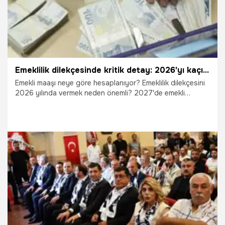
Emeklilik dilekçesinde kritik detay: 2026'yı kaçıran daha düşük maaş alabilir! İşte emekli olurken dikkat edilmesi gereken tarihler
Emekli maaşı neye göre hesaplanıyor? Emeklilik dilekçesini
2026 yılında vermek neden önemli? 2027'de emekli
olacaklar daha düşük maaş mı alacak? Milyonlarca çalışanın
yakından takip ettiği emekli maaşı hesaplama sürecinde,
başvuru tarihi beklenenden daha kritik bir rol oynuyor.
Uzman değerlendirmelerine göre emeklilik dilekçesinin
verildiği yıl, güncelleme katsayısı ve aylık bağlama oranları
nedeniyle emekli aylığında kalıcı farklar ortaya çıkabiliyor.
30.07.2026
Ekonomi