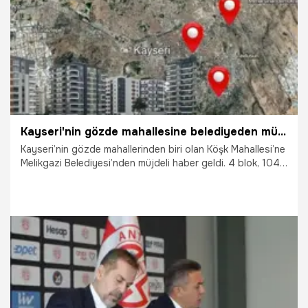
12.06.2026
Gündem
Kayseri'nin gözde mahallesine belediyeden müjde! Kentsel dönüşüm başlıyor
Kayseri’nin gözde mahallerinden biri olan Köşk Mahallesi’ne
Melikgazi Belediyesi’nden müjdeli haber geldi. 4 blok, 104
daire ve 8 dükkandan oluşan kentsel dönüşüm ihalesi için
belediye düğmeye bastı.
8.06.2026
Kayseri