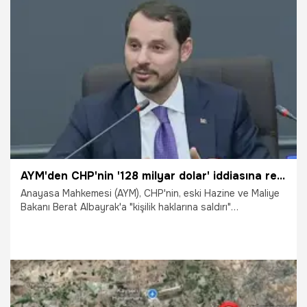
geçersizdir’ uyarısında bulunuyor.
18.06.2026
Bursa
AYM'den CHP'nin '128 milyar dolar' iddiasına ret! Berat Albayrak'ın avukatından açıklama: 128 milyar dolar yalanı büyük bir iftira
Anayasa Mahkemesi (AYM), CHP'nin, eski Hazine ve Maliye
Bakanı Berat Albayrak'a "kişilik haklarına saldırı"
kapsamında manevi tazminat ödemesine ilişkin "hak ihlali"
iddiasıyla yaptığı başvuruyu reddetti. Karar sonrası Berat
Albayrak'ın avukatı yaptığı açıklamada, "CHP'nin iftiralarını
kurumsallaştırdığı tasdiklenmiştir." ifadelerini kullandı.