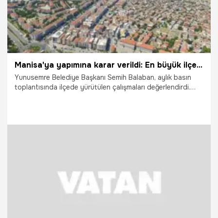
Manisa'ya yapımına karar verildi: En büyük ilçesine 4 salon, 3 çocuk kültür merkezi yapılacak
Yunusemre Belediye Başkanı Semih Balaban, aylık basın
toplantısında ilçede yürütülen çalışmaları değerlendirdi.
Muradiye'de altyapı ve üstyapı yatırımlarının hızla
sürdüğünü belirten Balaban, Manisa Büyükşehir Belediyesi
iş birliğiyle ilçeye 4 çok amaçlı salon ve 3 çocuk kültür
sanat merkezi kazandıracaklarını açıkladı.
7.07.2026
Manisa