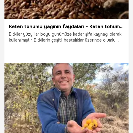
Keten tohumu yağının faydaları - Keten tohumu yağı ne işe yarar?
Bitkiler yüzyıllar boyu günümüze kadar şifa kaynağı olarak
kullanılmıştır. Bitkilerin çeşitli hastalıklar üzerinde olumlu
sonuçlar doğurduğu görülmesi ile birlikte her bitkinin hangi
hastalık üzerinde olumlu sonuçlar doğurduğu merak
edilmeye başlandı. Bitkiler arasından en çok merak
edilenlerden biride keten tohumudur. Keten tohumu yağının
faydaları - Keten tohumu yağı ne işe yarar?
19.10.2025
Sağlık