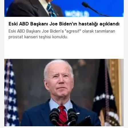
Eski ABD Başkanı Joe Biden'ın hastalığı açıklandı
Eski ABD Başkanı Joe Biden'a "agresif" olarak tanımlanan
prostat kanseri teşhisi konuldu.
19.05.2025
Dünya