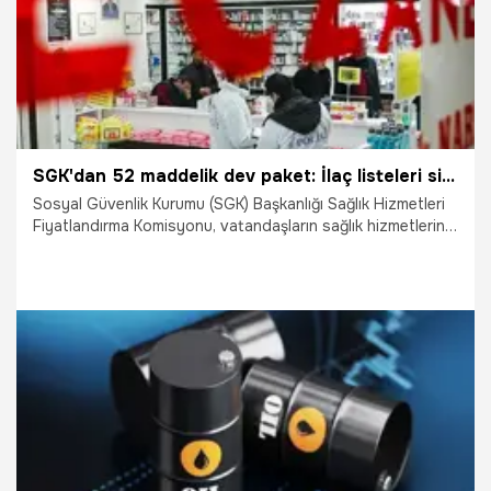
SGK'dan 52 maddelik dev paket: İlaç listeleri sil baştan! Kanser tedavisi geri ödemeye alındı
Sosyal Güvenlik Kurumu (SGK) Başkanlığı Sağlık Hizmetleri
Fiyatlandırma Komisyonu, vatandaşların sağlık hizmetlerine
erişimini ve devletin geri ödeme sistemini kökten değiştiren
tarihi kararlara imza attı. 29 Haziran 2026 tarihli Resmî
Gazete’de yayımlanarak resmen ilan edilen 52 maddelik
dev kararla; yenilikçi kanser tedavilerinden yurt dışı ilaç
fiyatlarına, evde bakım lojistiğinden normal doğum
teşviklerine kadar tüm sistem saniyeler içinde yeniden
kodlandı.
30.06.2026
Gündem