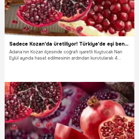
Sadece Kozan'da üretiliyor! Türkiye'de eşi benzeri yok
Adana’nın Kozan ilçesinde coğrafi işaretli Kuytucak Narı
Eylül ayında hasat edilmesinin ardından kurutularak 4
mevsim tüketiliyor. Öte yandan yapılan araştırmalar
sonucunda nar suyunun prostat kanserini önlediği ortaya
çıktı. Çeşitli meyve suyu üzerinde yapılan araştırmalarda
nar suyunun prostat kanserinde en etkili içecek olduğu
görüldü.
8.12.2024
Adana