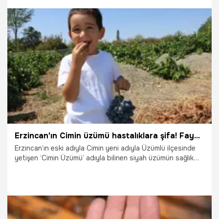
Kanıt Üretimi Direktörü, Prostat Portföy Lideri olarak
atandı.
16.09.2025
Çalışma Hayatı
Erzincan'ın Cimin üzümü hastalıklara şifa! Faydaları saymakla bitmiyor.
Erzincan’ın eski adıyla Cimin yeni adıyla Üzümlü ilçesinde
yetişen ‘Cimin Üzümü’ adıyla bilinen siyah üzümün sağlık
açısından faydaları saymakla bitmiyor.