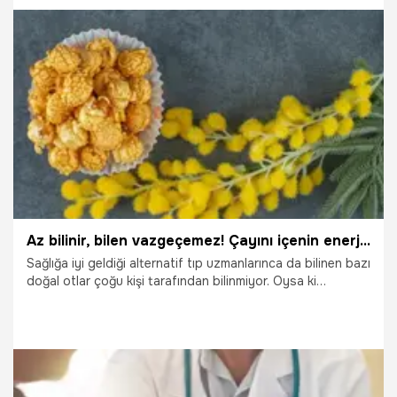
27.03.2025
Dünya
Az bilinir, bilen vazgeçemez! Çayını içenin enerjisi kat be kat artar! Aktar çarşılarının gözbebeği
Sağlığa iyi geldiği alternatif tıp uzmanlarınca da bilinen bazı
doğal otlar çoğu kişi tarafından bilinmiyor. Oysa ki
faydaları vücut için gerekli olan bu otlar arasında
Türkiye'nin doğusunda yetişen altın otu da yer alıyor.