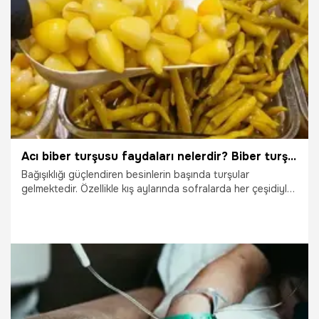
6.12.2025
Gündem
Acı biber turşusu faydaları nelerdir? Biber turşusunun yan etkileri nelerdir?
Bağışıklığı güçlendiren besinlerin başında turşular
gelmektedir. Özellikle kış aylarında sofralarda her çeşidiyle
yer alan turşuların hastalıklara karşı iyi bir koruyucu olduğu
belirtilmektedir. Mevsiminde farklı sebzelerden hazırlanan
turşular sahip oldukları besin değerleri sayesinde bağışıklık
sistemini güçlendiren ürünlerden biri olmaktadır. En sık
tüketilen turşuların başında acı biber turşusu gelmektedir.
Metabolizmaya olan olumlu etkileri ile acı biber turşusu sık
tüketilen turşuların başında yer almaktadır.
19.10.2025
Sağlık