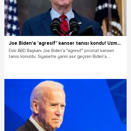
Joe Biden'a 'agresif' kanser tanısı kondu! Uzman isimler arasında büyük tartışma çıktı: Akılalmaz bir durum
Eski ABD Başkanı Joe Biden'a "agresif" prostat kanseri
tanısı konuldu. Siyasette yarım asır geçiren Biden'a,
başkanlık döneminde erken teşhis konulamaması ise
ABD'de tartışmalara neden oldu.
19.05.2025
Dünya