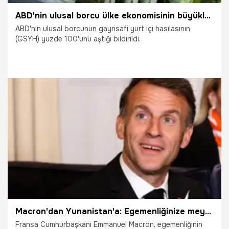
ABD'nin ulusal borcu ülke ekonomisinin büyüklüğünü aştı! Toplam borç 31,27 trilyon dolar
ABD'nin ulusal borcunun gayrisafi yurt içi hasılasının
(GSYH) yüzde 100'ünü aştığı bildirildi.
30.04.2026
Dünya
Macron'dan Yunanistan'a: Egemenliğinize meydan okunursa burada olacağız
Fransa Cumhurbaşkanı Emmanuel Macron, egemenliğinin