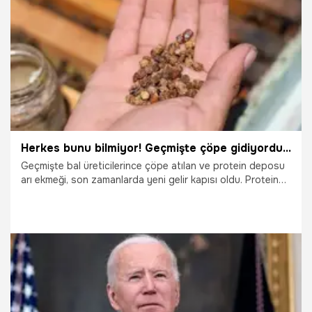
1.09.2025
Gündem
Herkes bunu bilmiyor! Geçmişte çöpe gidiyordu, şimdi kilosu 3 bin TL’den satılıyor
Geçmişte bal üreticilerince çöpe atılan ve protein deposu
arı ekmeği, son zamanlarda yeni gelir kapısı oldu. Protein
deposu olan arı ekmeği, kilosu 3 bin TL’den satılıyor.
18.06.2025
Ekonomi