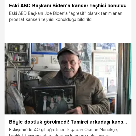
Eski ABD Başkanı Biden'a kanser teşhisi konuldu
Eski ABD Başkanı Joe Biden'a "agresif" olarak tanımlanan
prostat kanseri teşhisi konulduğu bildirildi.
18.05.2025
Dünya
Böyle dostluk görülmedi! Tamirci arkadaşı kanser oldu, dükkanı kapanmasın diye tamirci oldu
Eskişehir'de 40 yıl öğretmenlik yapan Osman Menekşe,
bisiklet tamircisi olan arkadaşı kansere yakalanınca