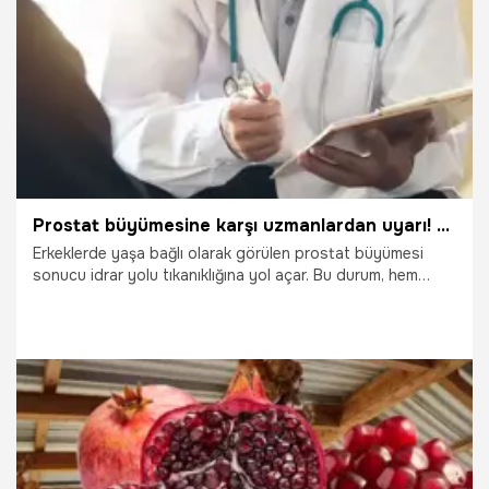
24.03.2025
Gündem
Prostat büyümesine karşı uzmanlardan uyarı! Erken teşhis hayat kurtarıyor
Erkeklerde yaşa bağlı olarak görülen prostat büyümesi
sonucu idrar yolu tıkanıklığına yol açar. Bu durum, hem
yaşam kalitesini düşürebilir hem de çeşitli sağlık sorunlarına
neden olabilir. genetik yatkınlık, yaşam tarzı faktörleri ve
bazı metabolik hastalıklar da prostat büyümesine yol
açabileceğini belirten uzmanlar gelişen tıp teknolojileri
sayesinde prostat büyümesinin tedavisi artık daha
kolaylaştığını ifade ediyor.
10.12.2024
Sağlık