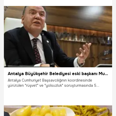
24.04.2026
Dünya
Antalya Büyükşehir Belediyesi eski başkanı Muhittin Böcek hastaneye kaldırıldı
Antalya Cumhuriyet Başsavcılığının koordinesinde
yürütülen "rüşvet" ve "yolsuzluk" soruşturmasında 5
Temmuz tarihinde gözaltına alınıp tutuklanan ve görevden
uzaklaştırılan Antalya Büyükşehir Belediyesi eski başkanı
Muhittin Böcek, gece saatlerinde sağlık şikayetleri
sebebiyle 7'nci kez hastaneye kaldırıldı.