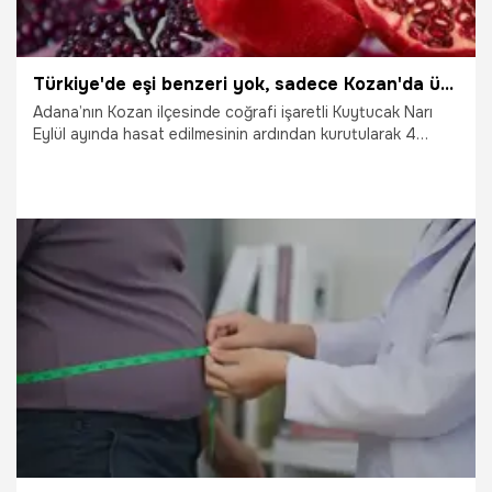
Türkiye'de eşi benzeri yok, sadece Kozan'da üretiliyor! Adeta şifa deposu
Adana’nın Kozan ilçesinde coğrafi işaretli Kuytucak Narı
Eylül ayında hasat edilmesinin ardından kurutularak 4
mevsim tüketiliyor. Öte yandan yapılan araştırmalar
sonucunda nar suyunun prostat kanserini önlediği ortaya
çıktı. Çeşitli meyve suyu üzerinde yapılan araştırmalarda
nar suyunun prostat kanserinde en etkili içecek olduğu
görüldü.
14.11.2024
Adana