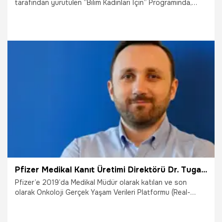
tarafından yürütülen “Bilim Kadınları İçin” Programında,
genç bilim kadınlarının tanınmaları sağlanarak bugüne kadar
128 bilim kadınına ödül verildiği açıklandı.
4.10.2025
Yaşam
Pfizer Medikal Kanıt Üretimi Direktörü Dr. Tugay Önal oldu
Pfizer’e 2019’da Medikal Müdür olarak katılan ve son
olarak Onkoloji Gerçek Yaşam Verileri Platformu (Real-
World Evidence Platform) bünyesinde, bilim insanı olarak
görev yapan Dr. Tugay Önal, 1 Eylül 2025 itibarıyla Medikal