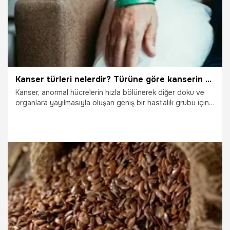
Kanser türleri nelerdir? Türüne göre kanserin belirtileri nelerdir?
Kanser, anormal hücrelerin hızla bölünerek diğer doku ve
organlara yayılmasıyla oluşan geniş bir hastalık grubu için
kullanılan genel bir terimdir. Kanserler, vücudun diğer
bölgelerine yayılmış olsalar bile, başladıkları bölgeye ve
yapıldıkları hücre tipine göre adlandırılırlar. Peki, Kanser
türleri nelerdir? Türüne göre kanserin belirtileri nelerdir?
İşte kanserler hakkında bilmeniz gerekenler...
19.10.2025
Sağlık