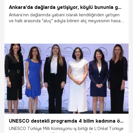
Ankara'da dağlarda yetişiyor, köylü bununla geçimini sağlıyor! Faydaları saymakla bitmez
Ankara’nın dağlarında yabani olarak kendiliğinden yetişen
ve halk arasında "aluç" adıyla bilinen alıç meyvesinin hasat
sezonu başladı. Kalp ve damar sağlığı başta olmak üzere,
prostat ve yüksek tansiyon gibi birçok rahatsızlığa iyi
geldiği iddia edilen bu doğal şifa kaynağına vatandaşlar
yoğun ilgi gösteriyor.
4.10.2025
Gündem
UNESCO destekli programda 4 bilim kadınına ödül
UNESCO Türkiye Milli Komisyonu iş birliği ile L’Oréal Türkiye