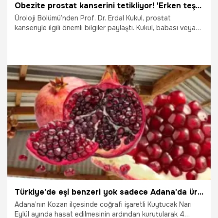
Obezite prostat kanserini tetikliyor! 'Erken teşhis hayat kurtarıyor'
Üroloji Bölümü’nden Prof. Dr. Erdal Kukul, prostat
kanseriyle ilgili önemli bilgiler paylaştı. Kukul, babası veya
erkek kardeşi prostat kanserine yakalanan erkeklerin daha
fazla risk altında olduğunu belirterek, “Son araştırmalar
ayrıca obezitenin prostat kanseri riskini artırdığını
göstermektedir” dedi.
13.09.2024
Gündem
Türkiye'de eşi benzeri yok sadece Adana'da üretiliyor! Hasat başlıyor
Adana’nın Kozan ilçesinde coğrafi işaretli Kuytucak Narı
Eylül ayında hasat edilmesinin ardından kurutularak 4