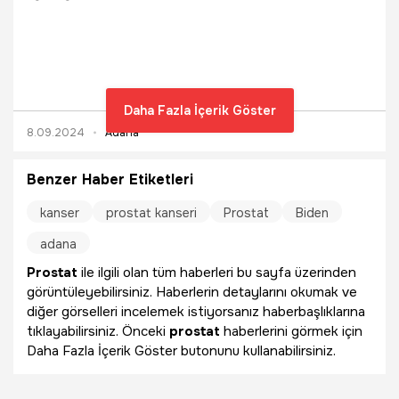
mevsim tüketiliyor. Öte yandan yapılan araştırmalar
sonucunda nar suyunun prostat kanserini önlediği ortaya
çıktı. Çeşitli meyve suyu üzerinde yapılan araştırmalarda
nar suyunun prostat kanserinde en etkili içecek olduğu
görüldü.
Daha Fazla İçerik Göster
8.09.2024
Adana
Benzer Haber Etiketleri
kanser
prostat kanseri
Prostat
Biden
adana
Prostat
ile ilgili olan tüm haberleri bu sayfa üzerinden
görüntüleyebilirsiniz. Haberlerin detaylarını okumak ve
diğer görselleri incelemek istiyorsanız haberbaşlıklarına
tıklayabilirsiniz. Önceki
prostat
haberlerini görmek için
Daha Fazla İçerik Göster butonunu kullanabilirsiniz.