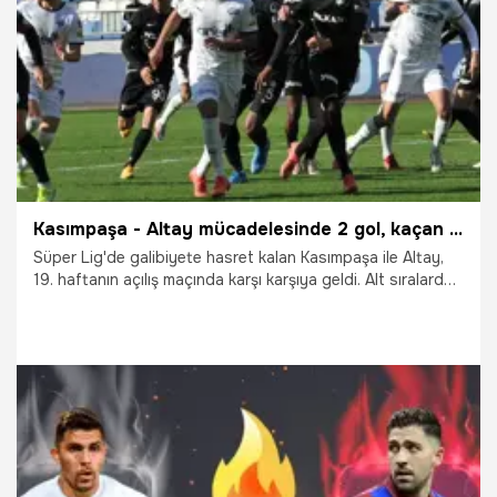
30.12.2021
İddaa
Kasımpaşa - Altay mücadelesinde 2 gol, kaçan penaltı ve kırmızı kart vardı
Süper Lig'de galibiyete hasret kalan Kasımpaşa ile Altay,
19. haftanın açılış maçında karşı karşıya geldi. Alt sıralardan
kurtulma mücadelesi veren iki takım karşılaşmasında 3
puanı 2 golle Kasımpaşa aldı.
25.12.2021
Kasımpaşa Spor