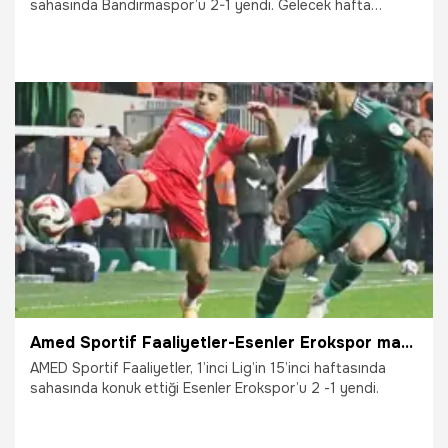
sahasında Bandırmaspor’u 2-1 yendi. Gelecek hafta
Bodrumspor deplasmanına gidecek Amed SK’ya galibiyeti
getiren golleri Dia Saba ve Moreno atarken,
Bandırmaspor’un golünü Rahmetullah attı.
13.12.2025
TFF 1.Lig
Amed Sportif Faaliyetler-Esenler Erokspor maçında 3 puan 2 golle geldi
AMED Sportif Faaliyetler, 1’inci Lig’in 15’inci haftasında
sahasında konuk ettiği Esenler Erokspor’u 2 -1 yendi.