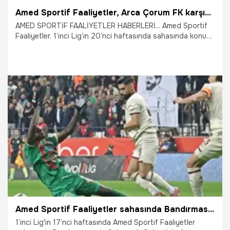
Amed Sportif Faaliyetler, Arca Çorum FK karşısında 3 puanı tek golle aldı
AMED SPORTİF FAALİYETLER HABERLERİ... Amed Sportif
Faaliyetler, 1’inci Lig’in 20’nci haftasında sahasında konuk
ettiği Arca Çorum FK’yı 1-0 mağlup etti. Amed Sportif
Faaliyetler, bu sonuçla puanını 42’ye çıkararak liderliğini
sürdürdü.
9.01.2026
Diyarbakır
Amed Sportif Faaliyetler sahasında Bandırmaspor'u 2-1 ile geçti
1’inci Lig'in 17’nci haftasında Amed Sportif Faaliyetler