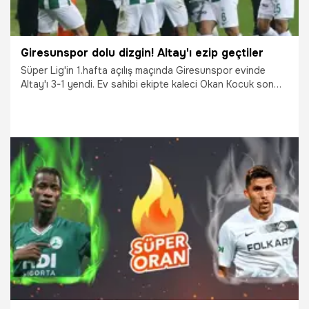
Giresunspor dolu dizgin! Altay'ı ezip geçtiler
Süper Lig'in 1.hafta açılış maçında Giresunspor evinde
Altay'ı 3-1 yendi. Ev sahibi ekipte kaleci Okan Kocuk son
saniyede penaltı çıkararak yıldızlaştı.
17.12.2021
Giresun Spor