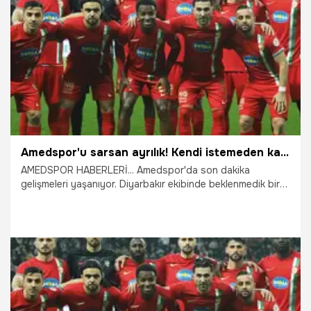
10.03.2026
Manisa
Amedspor'u sarsan ayrılık! Kendi istemeden kapıya koydular
AMEDSPOR HABERLERİ... Amedspor'da son dakika
gelişmeleri yaşanıyor. Diyarbakır ekibinde beklenmedik bir
ayrılık daha yaşandı. TFF 1. Lig lideri Amedspor'da yapılan
peş peşe transferler sonrası yıldız orta saha ile yollar
ayrıldı.
6.02.2026
Diyarbakır