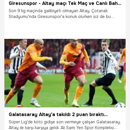
Giresunspor - Altay maçı Tek Maç ve Canlı Bahis seçenekleriyle Misli.com’da
Son 9 lig maçında galibiyeti olmayan Altay, Çotanak
Stadyumu'nda Giresunspor'a konuk olurken siz de bu
mücadelenin heyecanını Tek Maç ve Canlı Bahis
seçenekleriyle Misli.com’da yaşayabileceksiniz. Unutmayın,
Süper Lig keyfi sezon boyunca Misli.com'da olacak!
17.12.2021
İddaa
Galatasaray Altay'a takıldı 2 puan bıraktı...
Süper Lig'de kötü gidişe son vermeye çalışan Galatasaray,
Altay ile karşı karşıya geldi. Ali Sami Yen Spor Kompleksi