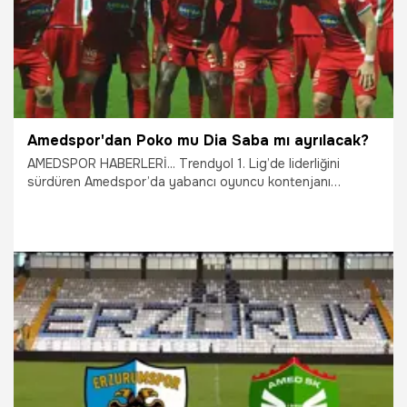
Amedspor'dan Poko mu Dia Saba mı ayrılacak?
AMEDSPOR HABERLERİ... Trendyol 1. Lig’de liderliğini
sürdüren Amedspor’da yabancı oyuncu kontenjanı
nedeniyle Poko ve Dia Saba'nın ayrılığı gündeme geldi.
5.02.2026
Diyarbakır