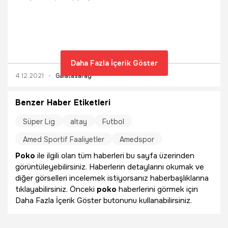
Nef Stadyumu'nda oynanan müsabaka 2-2 eşitlikle sona
erdi.
Daha Fazla İçerik Göster
4.12.2021
Galatasaray
Benzer Haber Etiketleri
Süper Lig
altay
Futbol
Amed Sportif Faaliyetler
Amedspor
Poko
ile ilgili olan tüm haberleri bu sayfa üzerinden
görüntüleyebilirsiniz. Haberlerin detaylarını okumak ve
diğer görselleri incelemek istiyorsanız haberbaşlıklarına
tıklayabilirsiniz. Önceki
poko
haberlerini görmek için
Daha Fazla İçerik Göster butonunu kullanabilirsiniz.