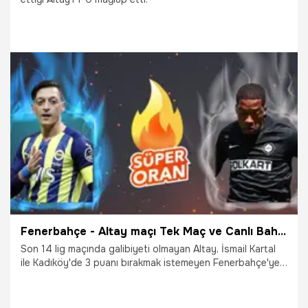
19.02.2022
Beşiktaş
Fenerbahçe - Altay maçı Tek Maç ve Canlı Bahis seçenekleriyle Misli.com’da
Son 14 lig maçında galibiyeti olmayan Altay, İsmail Kartal
ile Kadıköy'de 3 puanı bırakmak istemeyen Fenerbahçe'ye
konuk olurken siz de bu mücadelenin heyecanını Tek Maç
ve Canlı Bahis seçenekleriyle Misli.com’da
yaşayabileceksiniz. Unutmayın, Süper Lig keyfi sezon