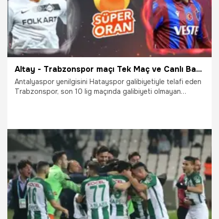
Altay - Trabzonspor maçı Tek Maç ve Canlı Bahis seçenekleriyle Misli.com’da
Antalyaspor yenilgisini Hatayspor galibiyetiyle telafi eden
Trabzonspor, son 10 lig maçında galibiyeti olmayan
Altay'a konuk olurken siz de bu mücadelenin heyecanını
Tek Maç ve Canlı Bahis seçenekleriyle Misli.com’da
yaşayabileceksiniz. Unutmayın, Süper Lig keyfi sezon
boyunca Misli.com'da olacak!
21.12.2021
İddaa