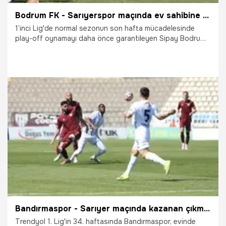
Bodrum FK - Sarıyerspor maçında ev sahibine soğuk duş!
1’inci Lig'de normal sezonun son hafta mücadelesinde
play-off oynamayı daha önce garantileyen Sipay Bodrum
FK sahasında SMS Grup Sarıyer’e mağlup oldu: 0-1. Maçın
ilk yarısında her iki takımda girdiği pozisyonlardan
yararlanamadı ve ilk yarı golsüz berabere bitti.
2.05.2026
TFF 1.Lig
Bandırmaspor - Sarıyer maçında kazanan çıkmadı puanlar paylaşıldı
Trendyol 1. Lig'in 34. haftasında Bandırmaspor, evinde