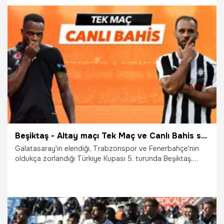
boyunca Misli.com'da olacak!
19.01.2022
İddaa
Beşiktaş - Altay maçı Tek Maç ve Canlı Bahis seçenekleriyle Misli.com’da
Galatasaray'ın elendiği, Trabzonspor ve Fenerbahçe'nin
oldukça zorlandığı Türkiye Kupası 5. turunda Beşiktaş,
kritik eksikleri ve soru işaretleri olan Altay'la kozlarını
Dolmabahçe'de paylaşırken siz de bu mücadelenin
heyecanını Tek Maç ve Canlı Bahis seçenekleriyle
Misli.com’da yaşayabileceksiniz. Unutmayın, Türkiye'den
futbol keyfi sezon boyunca Misli.com'da olacak!