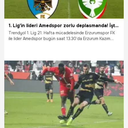
1. Lig'in lideri Amedspor zorlu deplasmanda! İşte Amedspor - Erzurumspor maçının muhtemel 11'i
Trendyol 1. Lig 21. Hafta mücadelesinde Erzurumspor FK
ile lider Amedspor bugün saat 13.30’da Erzurum Kazım
Karabekir Stadı’nda karşı karşıya gelecek. Şampiyonluk
yarışından kopmak istemeyen Erzurumspor 3 aldığı taktirde
39 puanla ikinci sıraya yükselecek. Amedspor ise en yakın
rakibi Erokspor'un berabere kaldığı, Pendikspor'un ise
yenildiği haftada Erzurumspor'u yenip puan farkını 7'ye
çıkarmak istiyor.
18.01.2026
Şampiy10