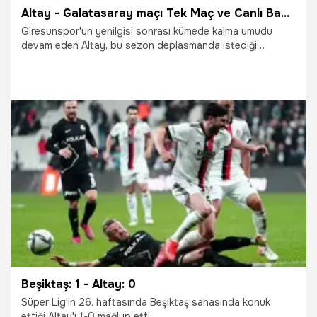
Altay - Galatasaray maçı Tek Maç ve Canlı Bahis seçenekleriyle Misli.com’da
Giresunspor'un yenilgisi sonrası kümede kalma umudu
devam eden Altay, bu sezon deplasmanda istediği
sonuçları alamayan Galatasaray'ı Alsancak Stadı'nda
konuk ederken siz de bu mücadelenin heyecanını Tek Maç
ve Canlı Bahis seçenekleriyle Misli.com’da
yaşayabileceksiniz.
24.04.2022
İddaa
Beşiktaş: 1 - Altay: 0
Süper Lig'in 26. haftasında Beşiktaş sahasında konuk
ettiği Altay'ı 1-0 mağlup etti.