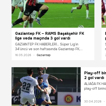
Gaziantep FK – RAMS Başakşehir FK
lige veda maçında 3 gol vardı
GAZİANTEP FK HABERLERİ... Süper Lig’in
34’üncü ve son haftasında Gaziantep FK,
sahasında RAMS Başakşehir FK’ya 2-1 mağlup
16.05.2026
Gaziantep
oldu.
Play-off bi
2 gol vardı
ALİAĞA FK HABE
play-off birin
berabere kaldı
30.04.2026