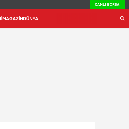
CANLI BORSA
İ
MAGAZİN
DÜNYA
Ara