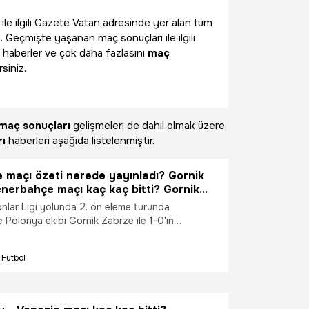
 ile ilgili Gazete Vatan adresinde yer alan tüm
. Geçmişte yaşanan maç sonuçları ile ilgili
 haberler ve çok daha fazlasını
maç
siniz.
maç sonuçları
gelişmeleri de dahil olmak üzere
ı
haberleri aşağıda listelenmiştir.
 maçı özeti nerede yayınladı? Gornik
nerbahçe maçı kaç kaç bitti? Gornik
enerbahçe maçı sonucu nedir? Gornik
lar Ligi yolunda 2. ön eleme turunda
nerbahçe maçı özeti nereden izlenir?
 Polonya ekibi Gornik Zabrze ile 1-0'ın
nin rakibi hangi takım oldu?
şı karşıya geldi. Futbolseverler ise bu maçın
erak ediyor... Fenerbahçe maçı özeti nerede
Futbol
rnik Zarbze - Fenerbahçe maçı kaç kaç bitti?
 - Fenerbahçe maçı sonucu nedir? Gornik
rbahçe maçı özeti nereden izlenir?
 rakibi hangi takım oldu? İşte tüm detaylar...