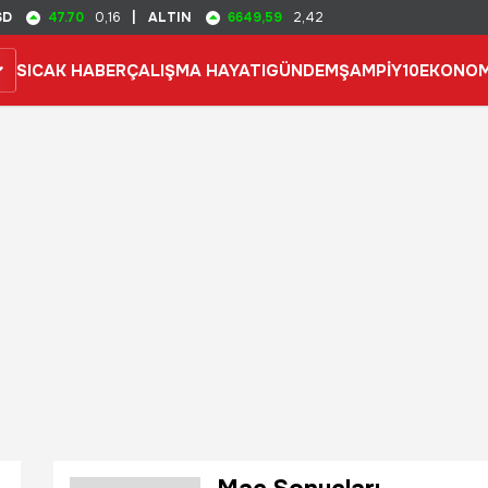
47.70
6649,59
SD
0,16
|
ALTIN
2,42
SICAK HABER
ÇALIŞMA HAYATI
GÜNDEM
ŞAMPİY10
EKONOM