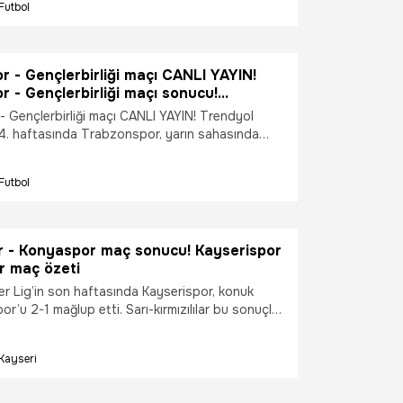
Futbol
çı hangi kanalda? İşte detaylar...
 - Gençlerbirliği maçı CANLI YAYIN!
 - Gençlerbirliği maçı sonucu!
 - Gençlerbirliği maçı kaç kaç?
 Gençlerbirliği maçı CANLI YAYIN! Trendyol
 - Gençlerbirliği maçı hangi kanalda?
34. haftasında Trabzonspor, yarın sahasında
ile karşılaşıyor. İki takım arasında ligde oynanan
o-mavililerin üstünlüğü bulunuyor.
Futbol
 Gençlerbirliği maçı sonucu! Trabzonspor -
 maçı kaç kaç? Trabzonspor - Gençlerbirliği maçı
?
r - Konyaspor maç sonucu! Kayserispor
r maç özeti
r Lig’in son haftasında Kayserispor, konuk
or’u 2-1 mağlup etti. Sarı-kırmızılılar bu sonuçla
veda etmiş oldu.
Kayseri