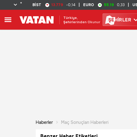
°
13.779
55.19
BİST
-0,14
|
EURO
0,33
|
U
Türkiye,
ŞE
HİRLER
Şehirlerinden Okunur
Haberler
Maç Sonuçları Haberleri
Benzer Haber Etiketleri