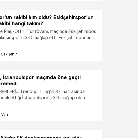
or'un rakibi kim oldu? Eskişehirspor'un
rakibi hangi takım?
me Play-Off 1. Tur rövanş maçında Eskişehirspor,
ıkesirspor’u 3-0 mağlup etti. Eskişehirspor'un
u? Eskişehirspor'un 2. turdaki rakibi hangi takım?
ar...
Eskişehir
, İstanbulspor maçında öne geçti
tiremedi
LERİ... Trendyol 1. Lig'in 37. haftasında
onuk ettiği İstanbulspor'a 3-1 mağlup oldu.
Van
 Aliağa FK deplasmanında gol oldu