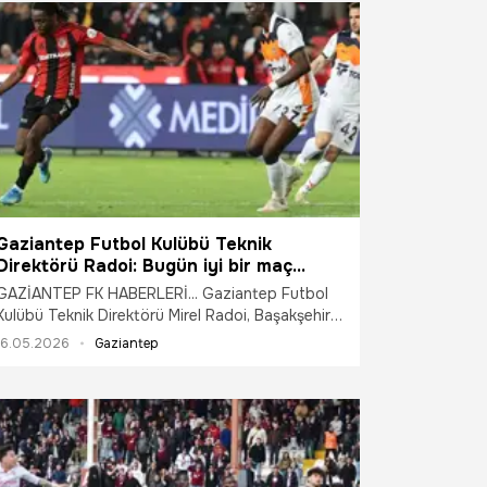
Gaziantep Futbol Kulübü Teknik
Direktörü Radoi: Bugün iyi bir maç
çıkardık ama kazanamadık
GAZİANTEP FK HABERLERİ... Gaziantep Futbol
Kulübü Teknik Direktörü Mirel Radoi, Başakşehir
maçının ardından, "Bugün iyi bir maç çıkardık ama
16.05.2026
Gaziantep
kazanamadık" dedi.