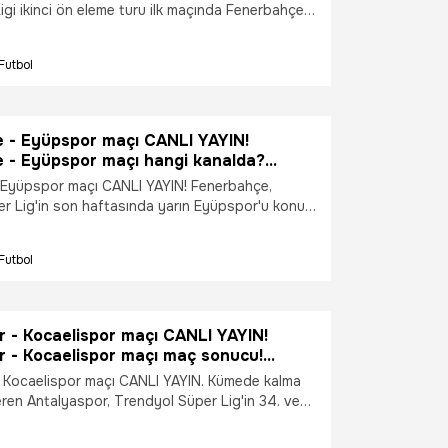
rze maç özeti! Fenerbahçe - Gornik
igi ikinci ön eleme turu ilk maçında Fenerbahçe
 sonucu! Fenerbahçe - Gornik Zabrze
rze takımları Chobani Stadı'nda karşılaştı.
n izlenir?
 ise Fenerbahçe'nin Gornik Zarbze maçıyla ilgili
Futbol
ak ediyor. FENERBAHÇE MAÇI CANLI YAYIN HANGİ
erbahçe - Gornik Zabrze maçı! Fenerbahçe -
 maç özeti! Fenerbahçe - Gornik Zabrze maç
bahçe - Gornik Zabrze maçı nereden izlenir?
 - Eyüpspor maçı CANLI YAYIN!
 - Eyüpspor maçı hangi kanalda?
 - Eyüpspor maçı kaç kaç? Fenerbahçe
 Eyüpspor maçı CANLI YAYIN! Fenerbahçe,
 maçı sonucu!
r Lig'in son haftasında yarın Eyüpspor'u konuk
bahçe - Eyüpspor maçı hangi kanalda?
 Eyüpspor maçı kaç kaç? Fenerbahçe -
Futbol
ı sonucu!
r - Kocaelispor maçı CANLI YAYIN!
r - Kocaelispor maçı maç sonucu!
 - Kocaelispor maçı hangi kanalda?
 Kocaelispor maçı CANLI YAYIN. Kümede kalma
ren Antalyaspor, Trendyol Süper Lig'in 34. ve
 sahasında Kocaelispor ile karşılaşıyor.
 Kocaelispor maçı maç sonucu! Antalyaspor -