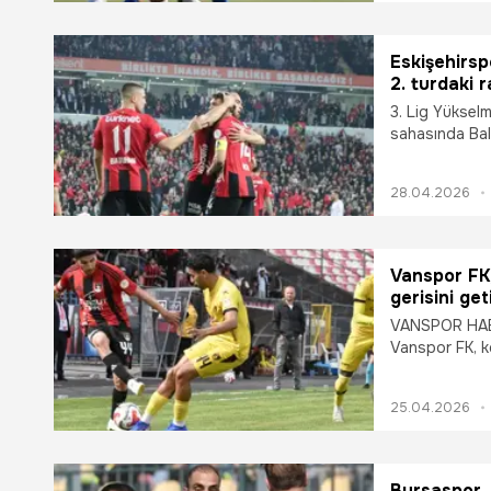
Eskişehirsp
2. turdaki 
3. Lig Yüksel
sahasında Bal
rakibi kim old
İşte tüm detayl
28.04.2026
Vanspor FK
gerisini ge
VANSPOR HABER
Vanspor FK, k
25.04.2026
Bursaspor,