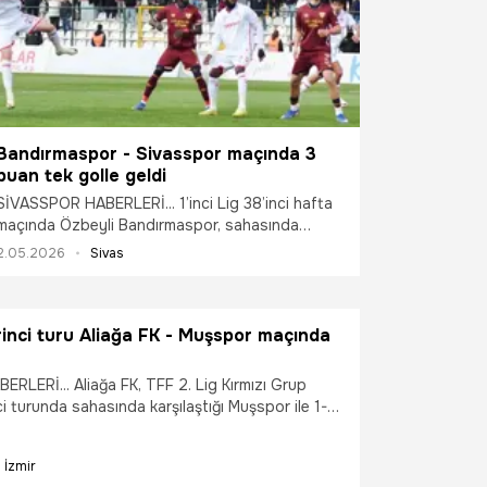
Bandırmaspor - Sivasspor maçında 3
puan tek golle geldi
SİVASSPOR HABERLERİ... 1’inci Lig 38’inci hafta
maçında Özbeyli Bandırmaspor, sahasında
ağırladığı Özbelsan Sivasspor’u 1-0 mağlup etti.
2.05.2026
Sivas
rinci turu Aliağa FK - Muşspor maçında
RLERİ... Aliağa FK, TFF 2. Lig Kırmızı Grup
ci turunda sahasında karşılaştığı Muşspor ile 1-1
.
İzmir