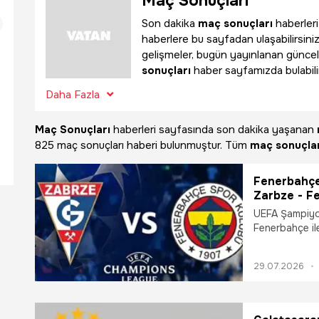
Maç Sonuçları
Son dakika
maç sonuçları
haberleri
haberlere bu sayfadan ulaşabilirsiniz
gelişmeler, bugün yayınlanan güncel
sonuçları
haber sayfamızda bulabilir
Daha Fazla
Maç Sonuçları
haberleri sayfasında son dakika yaşanan
825 maç sonuçları haberi bulunmuştur. Tüm
maç sonuçlar
Fenerbahçe
Zarbze - Fe
Zarbze - F
UEFA Şampiyon
Zarbze - Fe
Fenerbahçe ile
Fenerbahçe'
rövanşında kar
detaylarını m
29.07.2026
yayınladı? Go
Gornik Zarbze
Zarbze - Fene
Fenerbahçe'nin