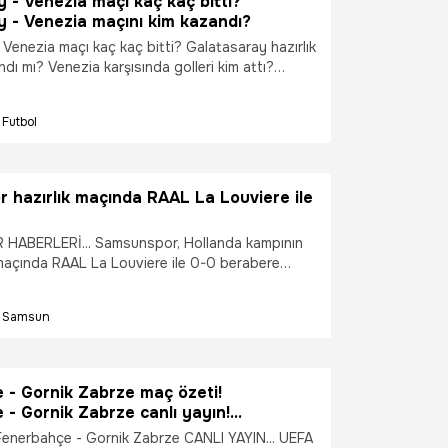
 - Venezia maçı kaç kaç bitti?
y - Venezia maçını kim kazandı?
 Venezia maçı kaç kaç bitti? Galatasaray hazırlık
ı mı? Venezia karşısında golleri kim attı?
 Venezia maç özeti, maç sonucu, penaltı
ve maçın önemli anları nelerdi? Okan Buruk'un
Futbol
usturya kampındaki son hazırlık sınavında nasıl
s sergiledi?
 hazırlık maçında RAAL La Louviere ile
ABERLERİ... Samsunspor, Hollanda kampının
k maçında RAAL La Louviere ile 0-0 berabere
Samsun
 - Gornik Zabrze maç özeti!
- Gornik Zabrze canlı yayın!
 - Gornik Zabrze maçı! Fenerbahçe -
enerbahçe - Gornik Zabrze CANLI YAYIN... UEFA