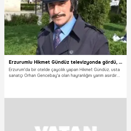
15.06.2026
Çalışma Hayatı
Erzurumlu Hikmet Gündüz televizyonda gördü, hayatı değişti: Yarım asırlık Orhan Gencebay sevdası
Erzurum'da bir otelde çaycılık yapan Hikmet Gündüz, usta
sanatçı Orhan Gencebay'a olan hayranlığını yarım asırdır
üzerinde taşıyor. 1980'li yılların ikonik takım elbise tarzını
terzisine özel olarak diktiren ve modern modaya meydan
okuyan Gündüz, "Artık alıştım. Spor kıyafet falan
giyemiyorum. Bu şekilde devam ediyoruz" dedi.
4.06.2026
Gündem