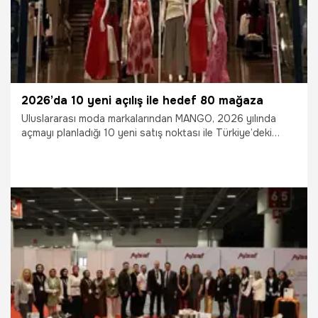
2026’da 10 yeni açılış ile hedef 80 mağaza
Uluslararası moda markalarından MANGO, 2026 yılında
açmayı planladığı 10 yeni satış noktası ile Türkiye’deki
büyümesini sürdürerek yıl sonunda mağaza sayısını 80’e
çıkarmayı hedefledi-ğini duyurdu.
29.04.2026
Ekonomi