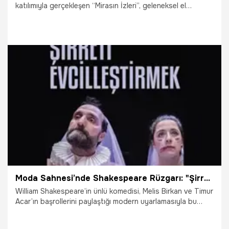
katılımıyla gerçekleşen “Mirasın İzleri”, geleneksel el
sanatlarını çağdaş tasarımla buluşturan koleksiyonuyla
izleyenlerde derin bir iz bıraktı. Defilede baş manken olarak
yer alan Tülin Şahin genç tasarımcıların işlerini
desteklemekten gurur duyduğunu açıkladı.
17.07.2026
Advertorial
Moda Sahnesi’nde Shakespeare Rüzgarı: "Şirreti Evcilleştirmek" bu akşam Kadıköy’de sahnede
William Shakespeare’in ünlü komedisi, Melis Birkan ve Timur
Acar’ın başrollerini paylaştığı modern uyarlamasıyla bu
akşam saat 20:30'da Kadıköy Moda Sahnesi’nde
tiyatroseverlerin karşısına çıkıyor.