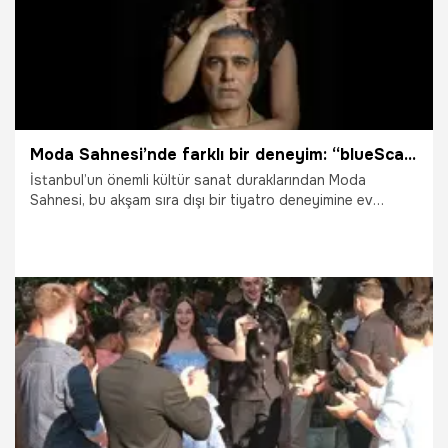
Moda Sahnesi’nde farklı bir deneyim: “blueScat” bu akşam seyirci karşısında
İstanbul’un önemli kültür sanat duraklarından Moda
Sahnesi, bu akşam sıra dışı bir tiyatro deneyimine ev
sahipliği yapacak. Modern ve deneysel anlatımıyla dikkat
çeken “blueScat” bu akşam saat 20.30’da sanatseverlerle
buluşacak.
5.07.2026
Magazin