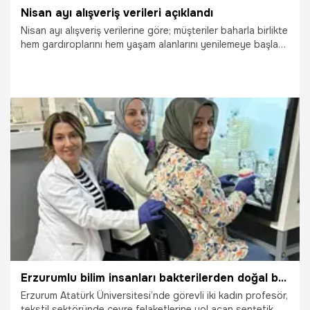
Nisan ayı alışveriş verileri açıklandı
Nisan ayı alışveriş verilerine göre; müşteriler baharla birlikte
hem gardıroplarını hem yaşam alanlarını yenilemeye başladı.
Mezuniyet ve davet sezonunun yaklaşmasıyla abiye ve
mezuniyet elbiselerinde siparişler Mart ayına göre yüzde
48 yükseldi. Nisan ayında bahçe ve balkon alışverişleri
baharın dikkat çekici başlıklarından biri oldu. Türkiye
genelinde bahçe takımı siparişleri %67, bahçe aydınlatması
%65, çitler ise %60 arttı.
18.05.2026
Yaşam
Erzurumlu bilim insanları bakterilerden doğal boya üretti: 2 bin yıllık motifler mikrobiyal pigmentlerle dokundu!
Erzurum Atatürk Üniversitesi’nde görevli iki kadın profesör,
tekstil sektöründe çevre felaketlerine yol açan sentetik