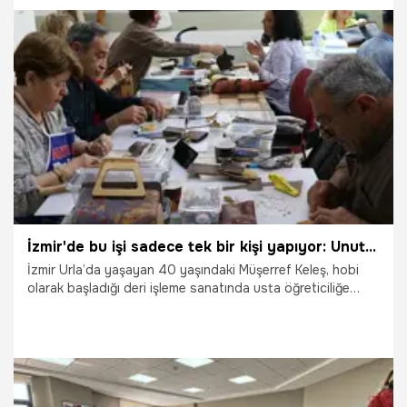
30.04.2026
Gündem
İzmir'de bu işi sadece tek bir kişi yapıyor: Unutulmaya yüz tutan sanatı çivi ile adeta kazıyor
İzmir Urla’da yaşayan 40 yaşındaki Müşerref Keleş, hobi
olarak başladığı deri işleme sanatında usta öğreticiliğe
uzanan serüveniyle parmak ısırtıyor. Veteriner laborantlığını
bırakıp 35 yaşında tekrar üniversite sınavına giren ve Moda
Tasarımı eğitimi alan Keleş, şimdi ham deriyi ıslatıp çivilerle
nakış gibi işleyerek dünyada eşi benzeri olmayan tasarımlar
ortaya çıkarıyor.