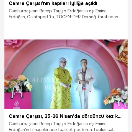
Cemre Çarşısı’nın kapıları iyiliğe açıldı
Cumhurbaşkanı Recep Tayyip Erdoğan’ın eşi Emine
Erdoğan, Galataport'ta, TOGEM-DER Derneği tarafından
düzenlenen 'Cemre Çarşısı' programının açılış törenine
katıldı. Burada konuşan Erdoğan, "Cemre Çarşısı'nın bu
seneki teması olan 'Aile, İyilik ve Sürdürülebilirlik', aslında
bize çözümün ne kadar yakınımızda, tabiri caizse elimizin
tam altında olduğunu söylüyor. Zira aile, insanlığın karşı
karşıya olduğu pek çok sorunun çözüm merkezidir. Çünkü
eğitimden değer aktarımına kadar hayatın tüm süreçleri aile
24.04.2026
Gündem
çatısı altında şekillenir" dedi.
Cemre Çarşısı, 25-26 Nisan’da dördüncü kez kapılarını açıyor
Cumhurbaşkanı Recep Tayyip Erdoğan’ın eşi Emine
Erdoğan’ın himayelerinde faaliyet gösteren Toplumsal