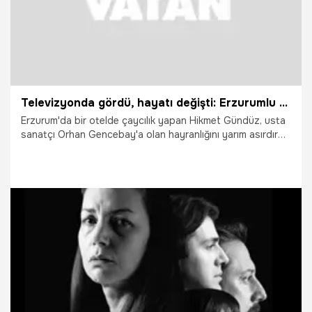
Televizyonda gördü, hayatı değişti: Erzurumlu Hikmet Gündüz'ün yarım asırlık Orhan Gencebay sevdası
Erzurum'da bir otelde çaycılık yapan Hikmet Gündüz, usta
sanatçı Orhan Gencebay'a olan hayranlığını yarım asırdır
üzerinde taşıyor. 1980'li yılların ikonik takım elbise tarzını
terzisine özel olarak diktiren ve modern modaya meydan
okuyan Gündüz, "Artık alıştım. Spor kıyafet falan
giyemiyorum. Bu şekilde devam ediyoruz" dedi.
4.06.2026
Vatan TV