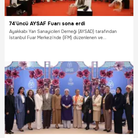
74’üncü AYSAF Fuarı sona erdi
Ayakkabı Yan Sanayicileri Derneği (AYSAD) tarafından
İstanbul Fuar Merkezi’nde (İFM) düzenlenen ve
organizasyonu CNG Fuarcılık A.Ş tarafından 21-24 Nisan
tarihleri arasında gerçekleştirilen74. AYSAF sona erdi.
28.04.2026
Çalışma Hayatı