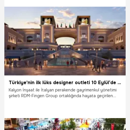
12.07.2026
Magazin
Türkiye'nin ilk lüks designer outleti 10 Eylül’de açılıyor
Kalyon İnşaat ile İtalyan perakende gayrimenkul yönetimi
şirketi RDM-Fingen Group ortaklığında hayata geçirilen
Türkiye'nin ilk lüks designer outleti Florentia Village, 10
Eylül’de gerçekleştirilecek açılış öncesinde, Türkiye’nin ve
dünyanın önde gelen moda ve perakende markalarının üst
düzey yöneticilerini ağırladı. İnşaatı planlanan takvim
doğrultusunda tamamlanmak üzere olan projenin son