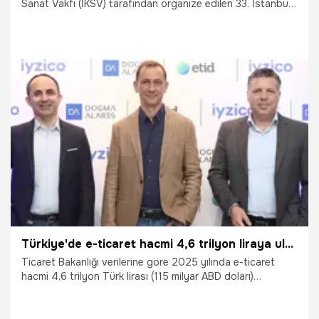
Sanat Vakfı (İKSV) tarafından organize edilen 33. İstanbul
Caz Festivali, 30 Haziran-13 Temmuz 2026 tarihleri
arasında yaklaşık 200 yerli ve yabancı caz sanatçısını
sevenleriyle buluşturacak.
27.06.2026
Magazin
Türkiye'de e-ticaret hacmi 4,6 trilyon liraya ulaştı
Ticaret Bakanlığı verilerine göre 2025 yılında e-ticaret
hacmi 4,6 trilyon Türk lirası (115 milyar ABD doları)
seviyesine ulaşarak GSYİH içindeki payını yüzde 6,9’a
yükseltti. TÜİK verilerine göre, internet kullanım oranı