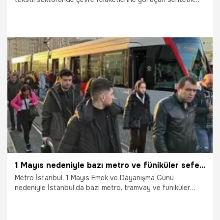
boyalara karşı devrim niteliğinde bir alternatif geliştirdi.
Laboratuvarda bakterilerden elde edilen mikrobiyal
pigmentlerle boyanan yün iplikler, dokuma tezgahlarında
asırlık Türk motifleriyle ilmek ilmek halıya dönüştürüldü.
Tamamen doğa dostu olan bu inovatif halılar üniversitede
sergilenmeye başlandı.
16.05.2026
Gündem
1 Mayıs nedeniyle bazı metro ve füniküler seferlerine düzenleme yapıldı
Metro İstanbul, 1 Mayıs Emek ve Dayanışma Günü
nedeniyle İstanbul’da bazı metro, tramvay ve füniküler
seferlerinde düzenleme yapıldığını açıkladı.