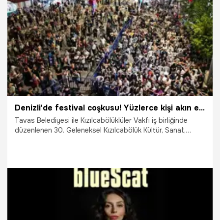
durumu, mağazaların hazırlık süreçleri ve açılış programına
ilişkin gelişmeler markaların temsilcileriyle paylaşıldı.
10.07.2026
Ekonomi
Denizli'de festival coşkusu! Yüzlerce kişi akın etti
Tavas Belediyesi ile Kızılcabölüklüler Vakfı iş birliğinde
düzenlenen 30. Geleneksel Kızılcabölük Kültür, Sanat,
Tekstil ve Moda Festivali, "İki Kaşık Bir Tabak Keşkek Hayrı"
programı ve sanatçı Öykü Gürman’ın konseriyle sona erdi.
Üç gün süren festival, yoğun katılım ve renkli etkinliklerle
vatandaşlara unutulmaz anlar yaşattı.
7.07.2026
Denizli