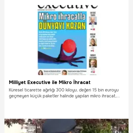
yüzde 90,9’a, e-ticaret kullanım oranı yüzde 50,7’ye, e-
ticaret kullanıcı sayısı ise 32 milyona çıktı.
18.06.2026
Çalışma Hayatı
Milliyet Executive ile Mikro İhracat
Küresel ticarette ağırlığı 300 kiloyu, değeri 15 bin euroyu
geçmeyen küçük paketler halinde yapılan mikro ihracat,
yepyeni bir dünyanın kapılarını araladı. Milliyet Executive'in
yeni sayısında Türkiye'de 2.3 milyar dolarlık dev bir hacme
ulaşan mikro ihracatın, doğru hamlelerle Anadolu'nun yerel
üreticisini küresel pazarın çevik oyuncusuna nasıl
dönüştürebileceği ele alınıyor.