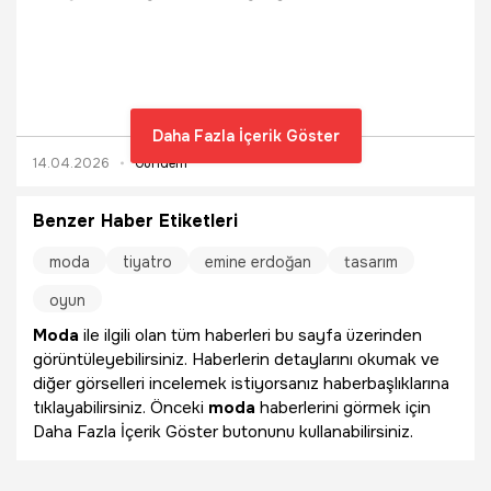
Gelişim Merkezi Eğitim ve Sosyal Dayanışma Derneği
(TOGEM-DER) tarafından bu yıl dördüncü kez düzenlenen
Cemre Çarşısı, ‘iyilik, sürdürülebilirlik ve dayanışma’
odağıyla 25-26 Nisan tarihlerinde The Peninsula
İstanbul’da gerçekleştirilecek.
Daha Fazla İçerik Göster
14.04.2026
Gündem
Benzer Haber Etiketleri
moda
tiyatro
emine erdoğan
tasarım
oyun
Moda
ile ilgili olan tüm haberleri bu sayfa üzerinden
görüntüleyebilirsiniz. Haberlerin detaylarını okumak ve
diğer görselleri incelemek istiyorsanız haberbaşlıklarına
tıklayabilirsiniz. Önceki
moda
haberlerini görmek için
Daha Fazla İçerik Göster butonunu kullanabilirsiniz.