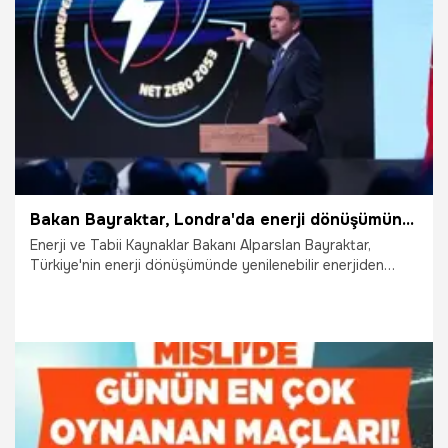
15.07.2026
Erzurumspor
Bakan Bayraktar, Londra'da enerji dönüşümünün yol haritasını anlattı
Enerji ve Tabii Kaynaklar Bakanı Alparslan Bayraktar,
Türkiye'nin enerji dönüşümünde yenilenebilir enerjiden
altyapıya ve nükleere birçok alanda 2035'e kadar büyük
çaplı yatırım hedefleri bulunduğunu belirtti.
24.06.2026
Ekonomi