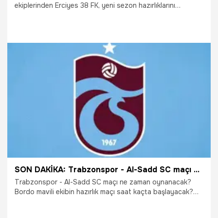
ekiplerinden Erciyes 38 FK, yeni sezon hazırlıklarını
sürdürdüğü Bolu kampındaki ilk hazırlık maçında Katar 2’nci
Lig ekiplerinden Al Bidda’yı 2-0’lık skorla mağlup etti.
30.07.2026
Kayseri
SON DAKİKA: Trabzonspor - Al-Sadd SC maçı ne zaman, saat kaçta, hangi kanalda? Trabzonspor'un maçı hangi kanalda yayınlanacak? Trabzon'un maçı şifresiz mi?
Trabzonspor - Al-Sadd SC maçı ne zaman oynanacak?
Bordo mavili ekibin hazırlık maçı saat kaçta başlayacak?
Trabzonspor'un maçı hangi kanalda yayınlanacak?
Karşılaşma canlı izlenebilecek mi? Trabzonspor - Al-Sadd