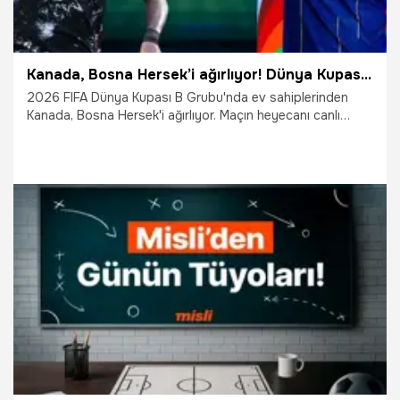
Kanada, Bosna Hersek’i ağırlıyor! Dünya Kupası’nın heyecanı canlı sohbet ile Misli'de
2026 FIFA Dünya Kupası B Grubu'nda ev sahiplerinden
Kanada, Bosna Hersek'i ağırlıyor. Maçın heyecanı canlı
sohbet ile Misli'de yaşanıyor.
12.06.2026
İddaa