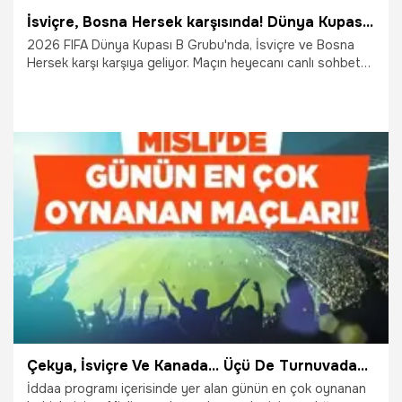
İsviçre, Bosna Hersek karşısında! Dünya Kupası heyecanı canlı sohbet ile Misli'de
2026 FIFA Dünya Kupası B Grubu'nda, İsviçre ve Bosna
Hersek karşı karşıya geliyor. Maçın heyecanı canlı sohbet
ile Misli'de yaşanıyor.
18.06.2026
İddaa
Çekya, İsviçre Ve Kanada… Üçü De Turnuvadaki İlk Galibiyetini Alır! İşte Misli’de Günün En Çok Oynanan Maçları
İddaa programı içerisinde yer alan günün en çok oynanan