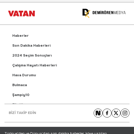
Haberler
Son Dakika Haberleri
2024 Seçim Sonuçları
Çalışma Hayatı Haberleri
Hava Durumu
Bulmaca
Şampiy10
Fikstür
BİZİ TAKİP EDİN
Puan Durumu
Gündem Haberleri
Türkiye'den ve Dünya’dan son dakika haberler, köşe yazıları,