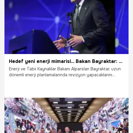
kişiye ekmek kapısı oluyor.
29.04.2026
Gündem
Hedef yeni enerji mimarisi... Bakan Bayraktar: Daha dirençli daha esnek bir piyasa hedefliyoruz
Enerji ve Tabii Kaynaklar Bakanı Alparslan Bayraktar, uzun
dönemli enerji planlamalarında revizyon yapacaklarını
belirterek “Yeni program ile daha dirençli, daha esnek ve
elektrikleşme ile dijitalleşmenin merkezde olduğu enerji
piyasaları hedefliyoruz.” dedi.
24.04.2026
Gündem