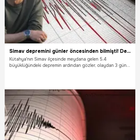
Simav depremini günler öncesinden bilmişti! Deprem uzmanından 2 yer için dikkat çeken uyarı
Kütahya'nın Simav ilçesinde meydana gelen 5.4
büyüklüğündeki depremin ardından gözler, olaydan 3 gün
önce yaptığı açıklamalarla dikkat çeken Deprem
Araştırmacısı Ahmet Yakut'a çevrildi. Deprem sonrası
değerlendirmelerde bulunan Yakut bölgede hala kırılmamış
faylar olduğunu belirterek Ege Denizi’ni işaret edip "Midilli
ve Çandarlı Körfezi açıklarında 6.3 büyüklüğünde
depremler yaşanabilir." dedi.
29.09.2025
Gündem