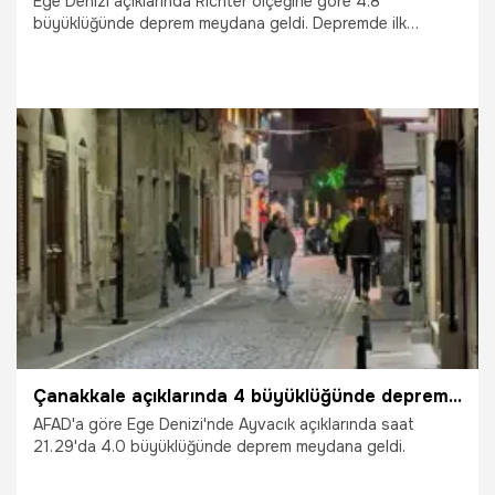
Ege Denizi açıklarında Richter ölçeğine göre 4.8
büyüklüğünde deprem meydana geldi. Depremde ilk
belirlemelere göre herhangi bir olumsuzluğun yaşanmadığı
öğrenildi.
18.11.2025
Gündem
Çanakkale açıklarında 4 büyüklüğünde deprem meydana geldi
AFAD'a göre Ege Denizi'nde Ayvacık açıklarında saat
21.29'da 4.0 büyüklüğünde deprem meydana geldi.