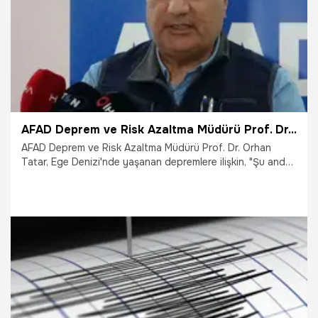
AFAD Deprem ve Risk Azaltma Müdürü Prof. Dr. Tatar: Riskin tümüyle kalktığını söylemek için erken
AFAD Deprem ve Risk Azaltma Müdürü Prof. Dr. Orhan
Tatar, Ege Denizi'nde yaşanan depremlere ilişkin, "Şu anda
bu sismik aktivite hale devam ediyor. Günlük ortalama olan
deprem sayısı 60 ile 100 arası değişiyor. Belli bir düşüş var
ama hala riskin tümüyle kalktığını söylemek için erken" dedi.
27.02.2025
Gündem