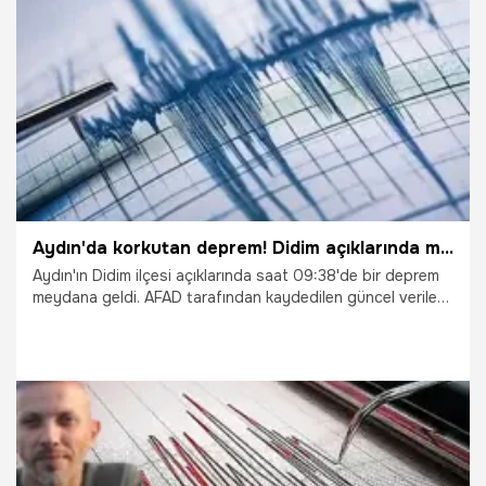
çıkmasında bir etken olarak karşımıza çıkıyor" dedi.
29.10.2025
Gündem
Aydın'da korkutan deprem! Didim açıklarında meydana geldi
Aydın'ın Didim ilçesi açıklarında saat 09:38'de bir deprem
meydana geldi. AFAD tarafından kaydedilen güncel verilere
göre saat 09.38'de 3.9 büyüklüğünde deprem meydana
geldi.
29.10.2025
Gündem