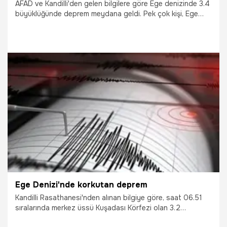
AFAD ve Kandilli'den gelen bilgilere göre Ege denizinde 3.4
büyüklüğünde deprem meydana geldi. Pek çok kişi, Ege
denizinde meydana gelen deprem nedeniyle 'Deprem mi
oldu?' sorusunu araştırıyor ve Kandilli Rasathanesi ile
AFAD tarafından kaydedilen son depremleri araştırıyor.
Peki, En son deprem nerede oldu? İşte Kandilli ve AFAD
tarafından kaydedilen son depremler listesi...
19.08.2020
Gündem
Ege Denizi'nde korkutan deprem
Kandilli Rasathanesi'nden alınan bilgiye göre, saat 06.51
sıralarında merkez üssü Kuşadası Körfezi olan 3.2
büyüklüğünde bir deprem meydana geldi.