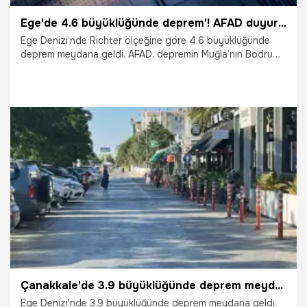
Ege'de 4.6 büyüklüğünde deprem'! AFAD duyurdu
Ege Denizi’nde Richter ölçeğine göre 4.6 büyüklüğünde
deprem meydana geldi. AFAD, depremin Muğla’nın Bodrum
ilçesine 169 kilometre mesafede gerçekleştiğini duyurdu.
10.07.2025
Gündem
Çanakkale'de 3.9 büyüklüğünde deprem meydana geldi
Ege Denizi'nde 3.9 büyüklüğünde deprem meydana geldi.