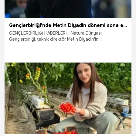
Gençlerbirliği'nde Metin Diyadin dönemi sona erdi! Sözleşme tek taraflı feshedildi
GENÇLERBİRLİĞİ HABERLERİ... Natura Dünyası
Gençlerbirliği, teknik direktör Metin Diyadin'in
sözleşmesinin tek taraflı feshedildiğini duyurdu.
14.02.2026
Ankara