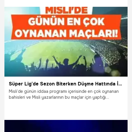
26.05.2026
Gündem
Süper Lig’de Sezon Biterken Düşme Hattında İşler Kızıştı! Taraf Bahislerinde Hangi Takımlar Tercih Ediliyor? İşte Misli’de Günün En Çok Oynanan Maçları
Misli’de günün iddaa programı içerisinde en çok oynanan
bahisleri ve Misli yazarlarının bu maçlar için yaptığı
yorumları sizler için derledik. Birçok ligin heyecanını
Şampiyon Oranlar ile Misli’de yaşayabilirsiniz.