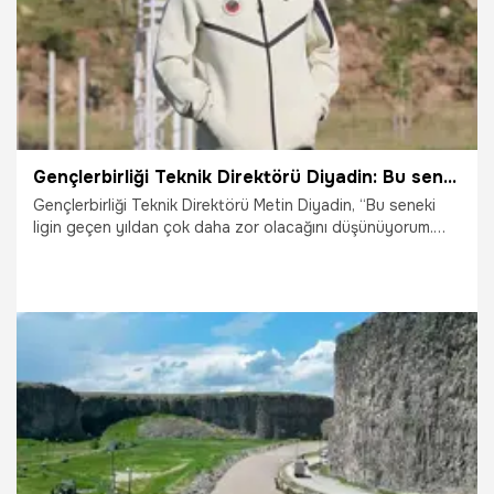
Gençlerbirliği Teknik Direktörü Diyadin: Bu sene lig daha zor olacak
Gençlerbirliği Teknik Direktörü Metin Diyadin, “Bu seneki
ligin geçen yıldan çok daha zor olacağını düşünüyorum.
Takımların bütçesel anlamda da aradaki fark ve makas
ciddi anlamda açılıyor. Örneğin bizim bonservis verip
oyuncu katma şansımız yok. Onun için bazı planlamaları
ekonomisiyle beraber yapmak durumundayız. Bu da bir
zorluk muhakkak çıkarıyor” dedi.
20.07.2026
Şampiy10