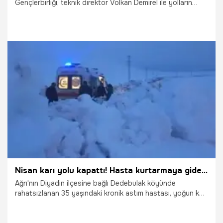
Gençlerbirliği, teknik direktör Volkan Demirel ile yolların
ayrıldığını duyurdu.
5.05.2026
Ankara
Nisan karı yolu kapattı! Hasta kurtarmaya giden ambulansa ekipler yetişti
Ağrı'nın Diyadin ilçesine bağlı Dedebulak köyünde
rahatsızlanan 35 yaşındaki kronik astım hastası, yoğun kar
yağışı nedeniyle kapanan yol yüzünden hastaneye
ulaştırılamadı. Ekiplerin çalışmasıyla yol açıldı, hasta