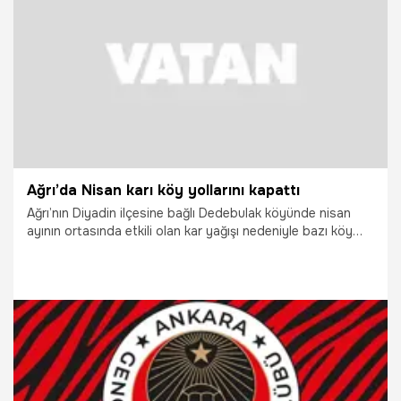
18.04.2026
Gündem
Ağrı’da Nisan karı köy yollarını kapattı
Ağrı’nın Diyadin ilçesine bağlı Dedebulak köyünde nisan
ayının ortasında etkili olan kar yağışı nedeniyle bazı köy
yolları ulaşıma kapandı. Köyde yaşayan vatandaşlar, hasta
ve ihtiyaç sahibi kişiler için yetkililerden yardım istedi.
18.04.2026
Vatan TV