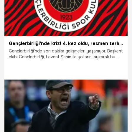
Gençlerbirliği'nde kriz! 4. kez oldu, resmen terk etti
Gençlerbirliği'nde son dakika gelişmeleri yaşanıyor. Başkent
ekibi Gençlerbirliği, Levent Şahin ile yollarını ayırarak bu
sezon 4. kez teknik direktörüyle yollarını ayırdı.
6.03.2026
Ankara