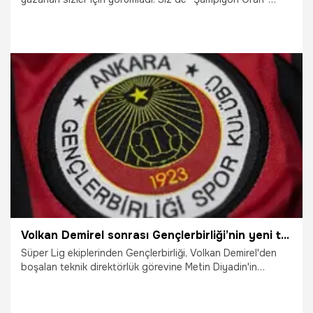
farkıyla Misli’de maçların heyecanını daha yüksek oranlarla
yaşayabilirsiniz. İşte günün şampiyon tercihleri…
22.12.2025
Şampiy10
Volkan Demirel sonrası Gençlerbirliği’nin yeni teknik direktörü belli oldu
Süper Lig ekiplerinden Gençlerbirliği, Volkan Demirel'den
boşalan teknik direktörlük görevine Metin Diyadin'in
getirildiğini açıkladı.