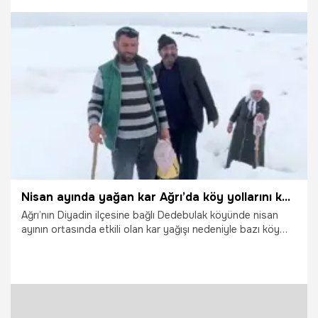
hastaneye sevk edildi.
20.04.2026
Gündem
Nisan ayında yağan kar Ağrı’da köy yollarını kapattı
Ağrı’nın Diyadin ilçesine bağlı Dedebulak köyünde nisan
ayının ortasında etkili olan kar yağışı nedeniyle bazı köy
yolları ulaşıma kapandı. Köyde yaşayan vatandaşlar, hasta
ve ihtiyaç sahibi kişiler için yetkililerden yardım istedi.