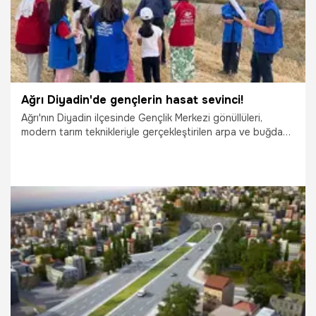
Ağrı Diyadin'de gençlerin hasat sevinci!
Ağrı'nın Diyadin ilçesinde Gençlik Merkezi gönüllüleri,
modern tarım teknikleriyle gerçekleştirilen arpa ve buğday
hasadına katıldı. Etkinlikte gençler, toprağın bereketini,
emeğin değerini ve üretmenin önemini yerinde görme fırsatı
buldu.
26.08.2025
Gündem