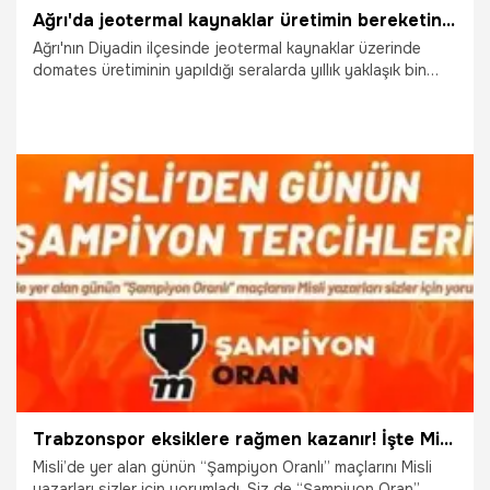
Ağrı'da jeotermal kaynaklar üretimin bereketini artırdı! Yıllık bin 200 tonla ihracata dev katkı
Ağrı'nın Diyadin ilçesinde jeotermal kaynaklar üzerinde
domates üretiminin yapıldığı seralarda yıllık yaklaşık bin
200 ton üretim gerçekleştirilirken, proje istihdam ve
ihracata sağladığı katkıyla öne çıkıyor.
30.01.2026
Ekonomi
Trabzonspor eksiklere rağmen kazanır! İşte Misli’den günün şampiyon tercihleri
Misli’de yer alan günün “Şampiyon Oranlı” maçlarını Misli
yazarları sizler için yorumladı. Siz de “Şampiyon Oran”