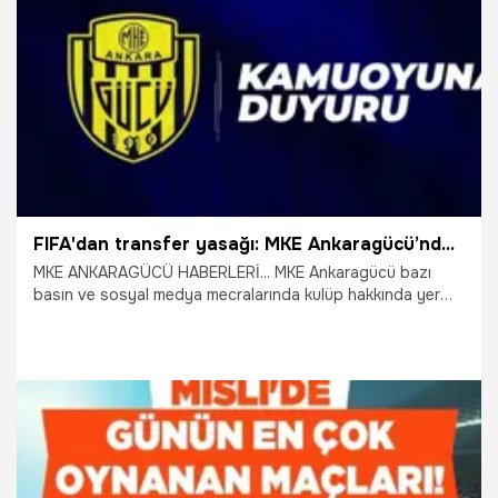
17.05.2026
Şampiy10
FIFA'dan transfer yasağı: MKE Ankaragücü’nden açıklama geldi
MKE ANKARAGÜCÜ HABERLERİ... MKE Ankaragücü bazı
basın ve sosyal medya mecralarında kulüp hakkında yer
alan ‘3 dönem transfer yasağı’ içerikli haberler üzerine
kamuoyuna bilgilendirme mesajında bulundu.
14.05.2026
Ankara