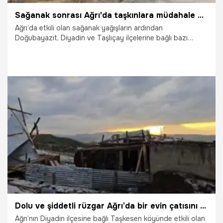
Sağanak sonrası Ağrı'da taşkınlara müdahale edildi
Ağrı’da etkili olan sağanak yağışların ardından
Doğubayazıt, Diyadin ve Taşlıçay ilçelerine bağlı bazı
köylerde meydana gelen su baskını ve taşkınlara ekiplerce
müdahale edildi.
9.07.2026
Gündem
Dolu ve şiddetli rüzgar Ağrı’da bir evin çatısını uçurdu
Ağrı’nın Diyadin ilçesine bağlı Taşkesen köyünde etkili olan