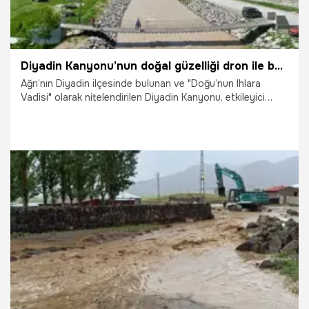
Diyadin Kanyonu’nun doğal güzelliği dron ile böyle görüntülendi
Ağrı’nın Diyadin ilçesinde bulunan ve "Doğu’nun Ihlara
Vadisi" olarak nitelendirilen Diyadin Kanyonu, etkileyici
doğal güzellikleriyle ziyaretçilerini ağırlamayı sürdürüyor.
Yaklaşık 30 kilometre uzunluğundaki kanyon, Murat
Nehri’nin oluşturduğu eşsiz jeolojik yapısı ve doğal
dokusuyla dron ile görüntülendi.
13.07.2026
Gündem