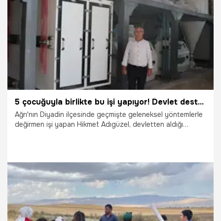
4.12.2025
Gündem
5 çocuğuyla birlikte bu işi yapıyor! Devlet desteğiyle işini büyütüp fabrika kurdu
Ağrı'nın Diyadin ilçesinde geçmişte geleneksel yöntemlerle
değirmen işi yapan Hikmet Adıgüzel, devletten aldığı
destekle işini büyüttü. Şimdilerde günde 30 ton üretme
kapasitesiyle yöre halkına hizmet veren Adıgüzel bu işi 5
çocuğuyla birlikte yaptığını belirtti.
31.08.2025
Gündem