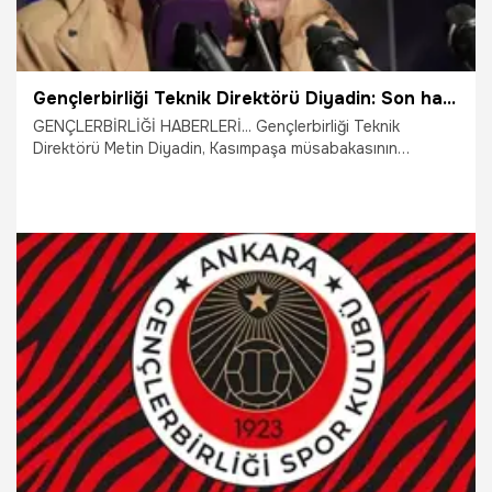
Gençlerbirliği Teknik Direktörü Diyadin: Son haftaya avantajlı girdik, ligde kalma değil bu
GENÇLERBİRLİĞİ HABERLERİ... Gençlerbirliği Teknik
Direktörü Metin Diyadin, Kasımpaşa müsabakasının
ardından, "En azından son haftaya avantajlı girdik. Ligde
kalma değil bu. Son hafta inşallah ligde kalırız.
Gençlerbirliği’nin her anlamda Ankara’nın ligdeki tek takımı
olması, tribünlerin dolması bunlar önemli şeyler" dedi.
9.05.2026
Ankara