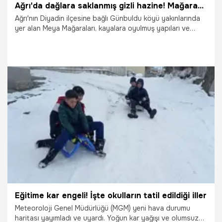
Ağrı'da dağlara saklanmış gizli hazine! Mağaraya girenler büyüleniyor, gizemi çözülemedi
Ağrı'nın Diyadin ilçesine bağlı Günbuldu köyü yakınlarında
yer alan Meya Mağaraları, kayalara oyulmuş yapıları ve
tarihi dokusuyla geçmişin izlerini günümüze taşıyor.
17.06.2025
Gündem
Eğitime kar engeli! İşte okulların tatil edildiği iller
Meteoroloji Genel Müdürlüğü (MGM) yeni hava durumu
haritası yayımladı ve uyardı. Yoğun kar yağışı ve olumsuz