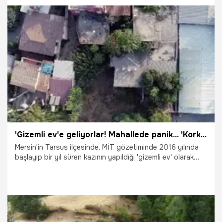
Erdoğdu, "Aslında bu yapıların kendileri altın değerinde.
Kıymetli, paha biçilmez eserler. Bu yapıların içinde hazine
aramamız, bu yapıların değerini bilemememiz gerçekten çok
üzücü" dedi.
3.01.2021
Gündem
'Gizemli ev'e geliyorlar! Mahallede panik... 'Korku içinde yaşıyoruz'
Mersin'in Tarsus ilçesinde, MİT gözetiminde 2016 yılında
başlayıp bir yıl süren kazının yapıldığı 'gizemli ev' olarak
adlandırılan eve, defineci olduklarından şüphelenilen ve
kimliği belirsiz kişilerin girip çıkması mahallede panik yarattı.
Vatandaşlar, terk edilen evde hala kazı yapıldığını iddia etti.