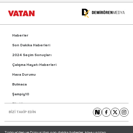
Haberler
Son Dakika Haberleri
2024 Seçim Sonuçları
Çalışma Hayatı Haberleri
Hava Durumu
Bulmaca
Şampiy10
Fikstür
BİZİ TAKİP EDİN
Puan Durumu
Gündem Haberleri
Türkiye'den ve Dünya’dan son dakika haberler, köşe yazıları,