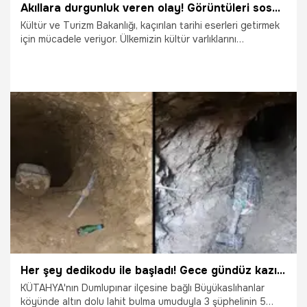
Akıllara durgunluk veren olay! Görüntüleri sosyal medyada yayınladılar
Kültür ve Turizm Bakanlığı, kaçırılan tarihi eserleri getirmek
için mücadele veriyor. Ülkemizin kültür varlıklarını
yağmalayan defineciler ise bunu nasıl yaptıklarını sosyal
medyadan fütursuzca yayınlıyor.
23.02.2020
Yaşam
Her şey dedikodu ile başladı! Gece gündüz kazıp...
KÜTAHYA'nın Dumlupınar ilçesine bağlı Büyükaslıhanlar
köyünde altın dolu lahit bulma umuduyla 3 şüphelinin 5