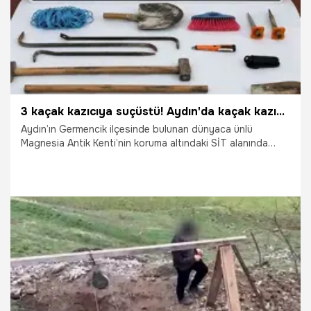
3 kaçak kazıcıya suçüstü! Aydın'da kaçak kazıcılara operasyon: Dedektörle yakalandılar!
Aydın’ın Germencik ilçesinde bulunan dünyaca ünlü
Magnesia Antik Kenti’nin koruma altındaki SİT alanında
kaçak kazı yapan 3 defineci, jandarmanın düzenlediği
"Anadolu Mirası" operasyonuyla suçüstü yakalanarak
gözaltına alındı. Operasyonda definecilerin tarihi dokuya
zarar vermek için kullandığı el dedektöründen balyozlara
kadar çok sayıda kazı malzemesine el konuldu.
28.05.2026
Gündem