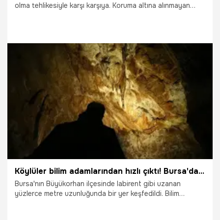
olma tehlikesiyle karşı karşıya. Koruma altına alınmayan
tarihi kalıntılar, definecilerin hedefi haline geldi.
2.10.2025
Gündem
Köylüler bilim adamlarından hızlı çıktı! Bursa'da hazine 300 metre derinde: Labirentin sonu görünmüyor
Bursa'nın Büyükorhan ilçesinde labirent gibi uzanan
yüzlerce metre uzunluğunda bir yer keşfedildi. Bilim
insanlarının ilk kez girdiği mağaraya daha önce köylüler ve
definecilerin altın aramak için girdiği anlaşıldı. Keşfedilmemiş