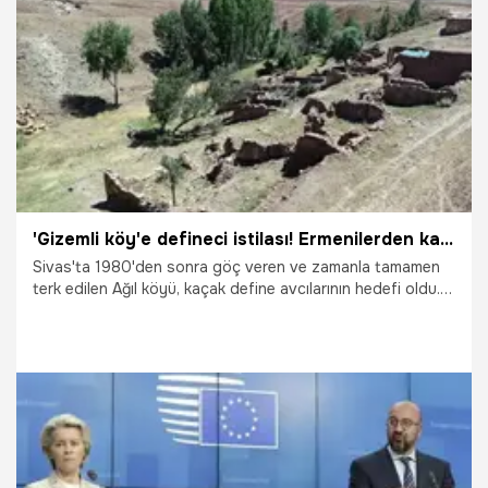
28.09.2024
Gündem
'Gizemli köy'e defineci istilası! Ermenilerden kalan altınlar ve...
Sivas'ta 1980'den sonra göç veren ve zamanla tamamen
terk edilen Ağıl köyü, kaçak define avcılarının hedefi oldu.
Defineciler, Ermenilerden kalan altın ya da değerli eşyaların
olabileceğini düşünerek evlerin birçoğunu talan etti.
'Gizemli köy' olarak adlandırılan Ağıl'da dikkat çeken detay
ortaya çıktı. İşte son dakika haberinin detayları...
1.08.2022
Yaşam