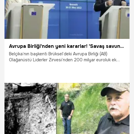
Avrupa Birliği'nden yeni kararlar! 'Savaş savunma ihtiyacını hatırlattı'
Belçika’nın başkenti Brüksel’deki Avrupa Birliği (AB)
Olağanüstü Liderler Zirvesi’nden 200 milyar euroluk ek
savunma yatırımı ve RePowerEU’ye 300 milyar euroluk
bütçe ayrılarak enerji konusunda çözüm üretilmesine karar
verildi.
31.05.2022
Dünya