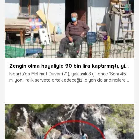
13.11.2021
Dünya
Zengin olma hayaliyle 90 bin lira kaptırmıştı, yine dolandırıldı
Isparta'da Mehmet Duvar (71), yaklaşık 3 yıl önce 'Seni 45
milyon liralık servete ortak edeceğiz' diyen dolandırıcılara
89 bin 925 lira kaptırdı. Bu süreçte 50 yıllık eşi Dudu Duvar
(65) ile küsen ve 3 yıldır konuşmayan Mehmet Duvar, bir
kez daha dolandırıcıların hedefi oldu. Dün kendisini
arayanların, 'Sizi dolandıran şahısların izini sürüyoruz'
yalanına inanan Duvar, bankadan krediyle çektiği 15 bin
lirayı dolandırıcılara kaptırdı.
5.10.2021
Gündem