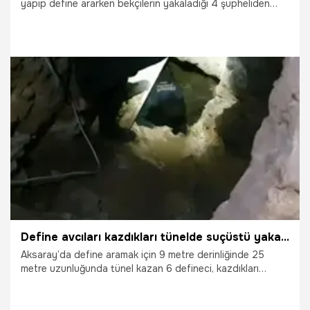
yapıp define ararken bekçilerin yakaladığı 4 şüpheliden
Afyon Kocatepe Üniversitesi (AKÜ) Öğretim Üyesi Prof. Dr.
Mevlüt Güllü hakkında, üniversite yönetimi idari işlem
başlattı. Rektörlükten yapılan açıklamada, "Üniversite
yönetimimiz, akademisyenliğin onur ve vakarına
yakışmayan bu menfi olayda adı geçen öğretim üyesi
hakkında ilgili mevzuat çerçevesinde idari işlem
başlatmıştır" denildi.
15.03.2022
Yaşam
Define avcıları kazdıkları tünelde suçüstü yakalandı
Aksaray’da define aramak için 9 metre derinliğinde 25
metre uzunluğunda tünel kazan 6 defineci, kazdıkları
tünelde jandarma tarafından suçüstü yakalandı