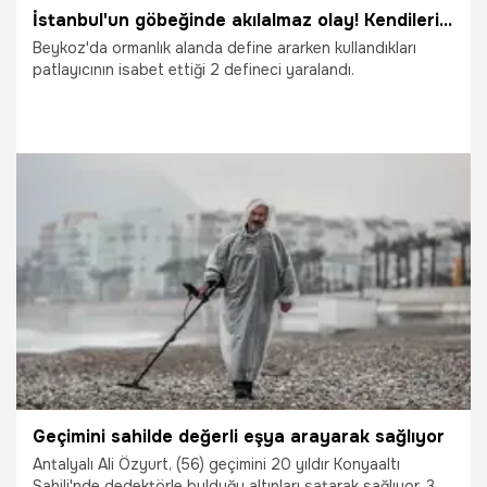
İstanbul'un göbeğinde akılalmaz olay! Kendilerini havaya uçurdular
Beykoz'da ormanlık alanda define ararken kullandıkları
patlayıcının isabet ettiği 2 defineci yaralandı.
15.07.2021
Yaşam
Geçimini sahilde değerli eşya arayarak sağlıyor
Antalyalı Ali Özyurt, (56) geçimini 20 yıldır Konyaaltı
Sahili'nde dedektörle bulduğu altınları satarak sağlıyor. 3