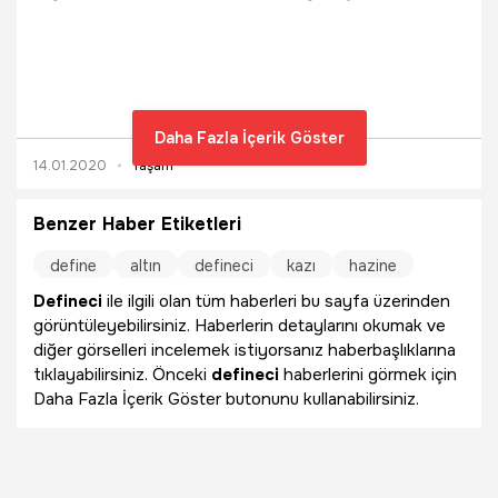
metre derinlikte 10 metrelik tünel kazdığı ortaya çıktı.
İzinsiz kazı yapan şüpheliler jandarma ekiplerince gözaltına
alınırken, gece de çalışmak için tünel içerisini ışıklandırdıkları
belirlendi.
Daha Fazla İçerik Göster
14.01.2020
Yaşam
Benzer Haber Etiketleri
define
altın
defineci
kazı
hazine
Defineci
ile ilgili olan tüm haberleri bu sayfa üzerinden
görüntüleyebilirsiniz. Haberlerin detaylarını okumak ve
diğer görselleri incelemek istiyorsanız haberbaşlıklarına
tıklayabilirsiniz. Önceki
defineci
haberlerini görmek için
Daha Fazla İçerik Göster butonunu kullanabilirsiniz.