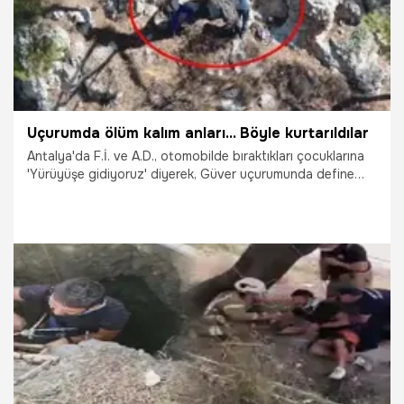
Uçurumda ölüm kalım anları... Böyle kurtarıldılar
Antalya'da F.İ. ve A.D., otomobilde bıraktıkları çocuklarına
'Yürüyüşe gidiyoruz' diyerek, Güver uçurumunda define
aramaya gitti. Uçurum zemininde kazı yapan 2 kişi, yukarı
çıkamayınca 24 saat sonra bulundukları yerden UMKE ve
AFAD ekiplerince kurtarıldı. F.İ. ve A.D., sağlık kontrolünden
geçirildikten sonra polise teslim edildi.
7.09.2021
Yaşam