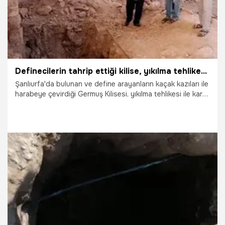
Definecilerin tahrip ettiği kilise, yıkılma tehlikesiyle karşı karşıya
Şanlıurfa'da bulunan ve define arayanların kaçak kazıları ile
harabeye çevirdiği Germuş Kilisesi, yıkılma tehlikesi ile karşı
karşıya kaldı. Mahalle sakinleri, kilisenin art niyetli
insanlardan korunmasını, Bölgesel Turist Rehberleri Odası
Başkanı Müslüm Çoban da restore edilerek, tarihi yapının
turizme kazandırılmasını istiyor.
9.06.2020
Gündem