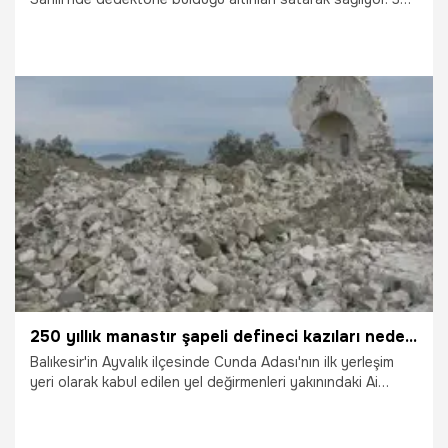
çocuk ve 3 torun sahibi olan Özyurt, "Hayatımı
sürdürebileceğim başka işim yok" dedi.
5.01.2021
Gündem
250 yıllık manastır şapeli defineci kazıları nedeniyle yıkıldı
Balıkesir'in Ayvalık ilçesinde Cunda Adası'nın ilk yerleşim
yeri olarak kabul edilen yel değirmenleri yakınındaki Ai
Dimitri Manastırı'nın ardından içindeki 250 yıllık şapel de
yıkıldı. Şapel'in, definecilerin bölgede yaptığı kazılara
dayanamayıp yıkıldığını belirten Dr. Öğretim Üyesi Figen