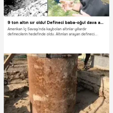
9 ton altın sır oldu! Defineci baba-oğul dava açtı: 400 milyon dolarlık altınları FBI kaçırdı...
Amerikan İç Savaşı’nda kaybolan altınlar yıllardır
definecilerin hedefinde oldu. Altınları arayan defineci
babayla oğul, FBI’ın 400 milyon dolarlık altınları kaçırdığı
suçlamasıyla dava açtı.
31.05.2022
Dünya