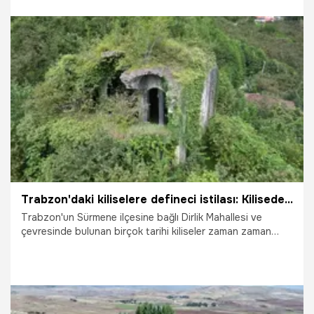
hazine olarak nitelendirilen 300 metre derinlikteki
mağarada araştırmalar sonuçlandı.
19.06.2025
Bursa
Trabzon'daki kiliselere defineci istilası: Kiliseden camiye çevrilmiş ibadethanede kazı yapmışlar, Evlerin altını bile kazmışlar
Trabzon'un Sürmene ilçesine bağlı Dirlik Mahallesi ve
çevresinde bulunan birçok tarihi kiliseler zaman zaman
definecilerin hedefi haline geliyor.