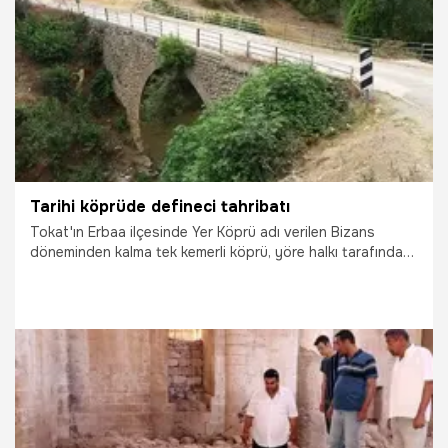
17.12.2020
Gündem
Tarihi köprüde defineci tahribatı
Tokat'ın Erbaa ilçesinde Yer Köprü adı verilen Bizans
döneminden kalma tek kemerli köprü, yöre halkı tarafından
ulaşım için aktif olarak kullanılmaya devam ediyor. Yıllara
meydan okuyan tarihi köprü defineciler tarafından da
tahrip ediliyor.
21.08.2020
Gündem