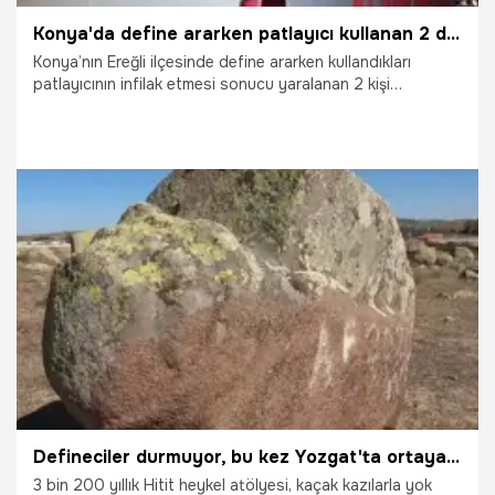
Konya'da define ararken patlayıcı kullanan 2 defineci hastanelik oldu
Konya’nın Ereğli ilçesinde define ararken kullandıkları
patlayıcının infilak etmesi sonucu yaralanan 2 kişi
hastanelik oldu.
6.01.2026
Konya
Defineciler durmuyor, bu kez Yozgat'ta ortaya çıktılar! Binlerce yıllık tarih yok oluyor
3 bin 200 yıllık Hitit heykel atölyesi, kaçak kazılarla yok