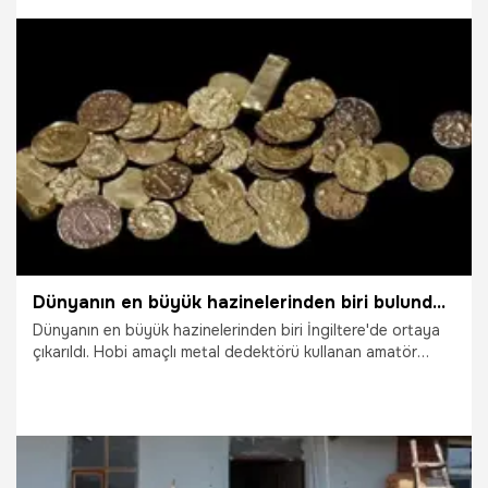
14.01.2022
Yaşam
Dünyanın en büyük hazinelerinden biri bulundu! 131 altın sikke ve...
Dünyanın en büyük hazinelerinden biri İngiltere'de ortaya
çıkarıldı. Hobi amaçlı metal dedektörü kullanan amatör
defineci, şimdiye dek keşfedilmiş dünyanın en büyük
hazinelerinden birini gün yüzüne çıkarmayı başardı.