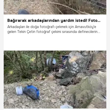
Bağırarak arkadaşlarından yardım istedi! Fotoğraf çekeyim derken...
Arkadaşları ile doğa fotoğrafı çekmek için Arnavutköy'e
gelen Tekin Çetin fotoğraf çekimi sırasında definecilerin
kazdığı kuyuya düştü. Çetin'i 10 metre derinliğindeki
kuyudan, itfaiye ekipleri kurtardı.
20.08.2021
Gündem