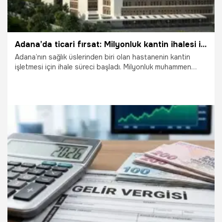
Adana’da ticari fırsat: Milyonluk kantin ihalesi için geri sayım başladı
Adana’nın sağlık üslerinden biri olan hastanenin kantin
işletmesi için ihale süreci başladı. Milyonluk muhammen
bedelle ihaleye çıkacak olan kantin, hem yatırımcılar hem de
işletmeciler için iştah kabartıyor. İşte o dev ihalenin tüm
detayları ve başvuru şartları...
9.04.2026
Adana