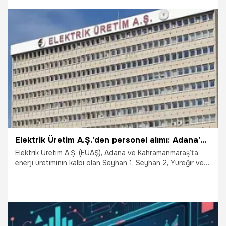
3.03.2026
Yaşam
Elektrik Üretim A.Ş.'den personel alımı: Adana'da 17 sürekli işçi alınacak: İhale tarihi belli oldu
Elektrik Üretim A.Ş. (EÜAŞ), Adana ve Kahramanmaraş’ta
enerji üretiminin kalbi olan Seyhan 1, Seyhan 2, Yüreğir ve
Sır Hidroelektrik Santrallerinde genel hizmetleri yürütmek
üzere ihaleye çıkıyor. 5 Mart 2026 tarihinde EKAP
üzerinden yapılacak ihale ile 17 personel, 2 yıl boyunca
baraj tesislerinde çevre temizliğinden kalorifer işletimine
kadar kritik görevler üstlenecek. 1 Nisan 2026’da başlayıp
2028 yılına kadar sürecek olan bu hizmet alımı, santrallerin