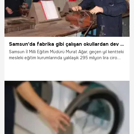
Samsun'da fabrika gibi çalışan okullardan dev ciro! Öğrenciler meslek öğrenip ekonomiye can suyu veriyor
Samsun İl Milli Eğitim Müdürü Murat Ağar, geçen yıl kentteki
mesleki eğitim kurumlarında yaklaşık 295 milyon lira ciro
elde edildiğini belirterek, “Öğrencilerimiz, okullarımızın
sağladığı güvenli ortamlarda gerçek iş deneyimi kazanmış
olmaktadır” dedi.
19.01.2026
Samsun