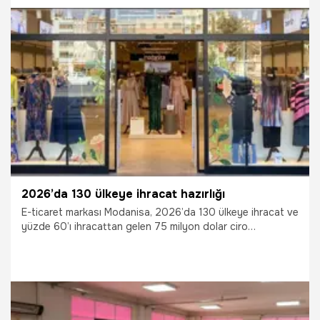
hem de öğrencilerine maaş gibi harçlık dağıtıyor.
30.12.2025
Elazığ
2026’da 130 ülkeye ihracat hazırlığı
E-ticaret markası Modanisa, 2026’da 130 ülkeye ihracat ve
yüzde 60’ı ihracattan gelen 75 milyon dolar ciro
hedeflediğini açıkladı. Şirket, fiziksel mağaza sayısını da
12’den 25’e çıkarmayı hedefliyor.