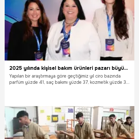
21.05.2026
Ekonomi
2025 yılında kişisel bakım ürünleri pazarı büyümeye devam etti
Yapılan bir araştırmaya göre geçtiğimiz yıl ciro bazında
parfüm yüzde 41, saç bakımı yüzde 37, kozmetik yüzde 35
ve cilt bakımı yüzde 32 büyüme gösterdi. Parfümeriler ise
2025’te yüzde 38’lik büyüme göstererek, büyümesini
sürdürmeye devam etti. Tüketicilerin dörtte üçü, özellikle
ağız bakım, parfüm/deodorant ve saç bakım
kategorilerinde yeni ürün görmek istediklerini belirtirken en
yenilikçi kategoriler kadın parfümleri, şampuanlar ve saç
kremleri olarak öne çıktı.
16.04.2026
Sağlık