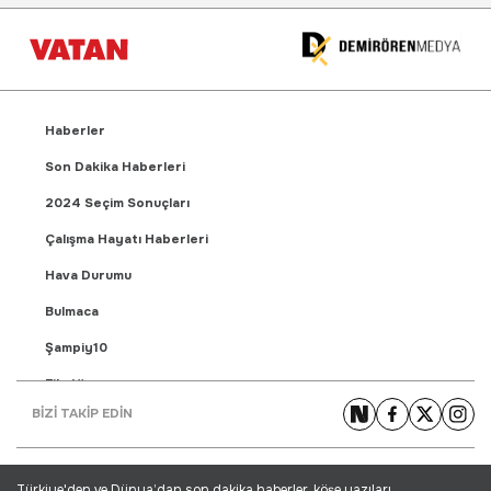
Haberler
Son Dakika Haberleri
2024 Seçim Sonuçları
Çalışma Hayatı Haberleri
Hava Durumu
Bulmaca
Şampiy10
Fikstür
BİZİ TAKİP EDİN
Puan Durumu
Gündem Haberleri
Türkiye'den ve Dünya’dan son dakika haberler, köşe yazıları,