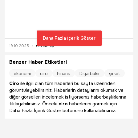
yapıyor hem de üretimden yılda 3 milyon TL gelir elde
ediyor.
Daha Fazla İçerik Göster
19.10.2025
Gaziantep
Benzer Haber Etiketleri
ekonomi
ciro
Finans
Diyarbakır
şirket
Ciro
ile ilgili olan tüm haberleri bu sayfa üzerinden
görüntüleyebilirsiniz. Haberlerin detaylarını okumak ve
diğer görselleri incelemek istiyorsanız haberbaşlıklarına
tıklayabilirsiniz. Önceki
ciro
haberlerini görmek için
Daha Fazla İçerik Göster butonunu kullanabilirsiniz.