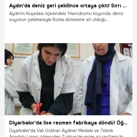
Aydın'da deniz geri çekilince ortaya çıktı! Sırrı bilinmiyor, ekipler hemen kaldırdı
Aydın'ın Kuşadası ilçesindeki Yılancıburnu koyunda, deniz
suyunun çekilmesiyle Roma dönemine ait olduğu
değerlendirilen bir mermer kaide (postament) ortaya çıktı.
Tarihi eser, uzmanlar tarafından incelenmek üzere Aydın
Arkeoloji Müzesi’ne götürüldü.
16.01.2026
Gündem
Diyarbakır'da lise resmen fabrikaya döndü! Öğrenciler para basıyor, 50 milyon lira ciro yaptılar
Diyarbakır'da Vali Gökhan Aydıner Mesleki ve Teknik
Anadolu Lisesi öğrencileri Türkiye'de eşine az rastlanır bir