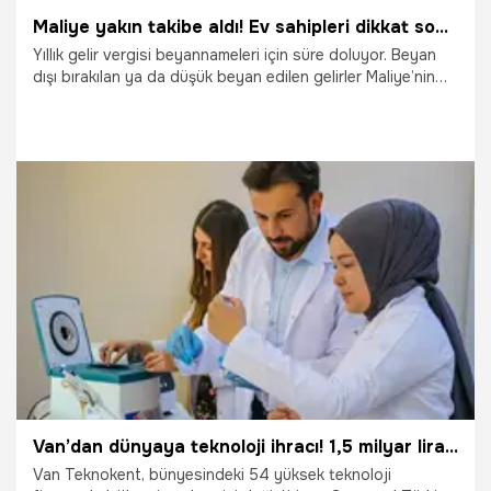
Maliye yakın takibe aldı! Ev sahipleri dikkat son 3 gün
Yıllık gelir vergisi beyannameleri için süre doluyor. Beyan
dışı bırakılan ya da düşük beyan edilen gelirler Maliye’nin
kıskancına girdi.
30.03.2026
Ekonomi
Van’dan dünyaya teknoloji ihracı! 1,5 milyar liralık dev katkı: İngiltere’ye Yazılım, Fransa’ya medikal gönderiyorlar
Van Teknokent, bünyesindeki 54 yüksek teknoloji