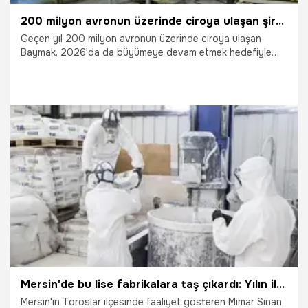
200 milyon avronun üzerinde ciroya ulaşan şirket, kuruluşunun 57’inci yılını kutluyor
Geçen yıl 200 milyon avronun üzerinde ciroya ulaşan
Baymak, 2026'da da büyümeye devam etmek hedefiyle
yatırımlarını sürdürdüğünü açıkladı.
7.07.2026
Ekonomi
Mersin'de bu lise fabrikalara taş çıkardı: Yılın ilk yarısında servet ürettiler! Başarılarının sırrı ise tek bir şeydi...
Mersin'in Toroslar ilçesinde faaliyet gösteren Mimar Sinan