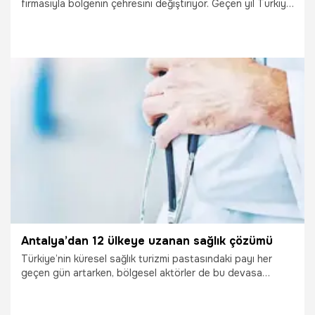
firmasıyla bölgenin çehresini değiştiriyor. Geçen yıl Türkiye
ekonomisine tam 1,5 milyar lira katkı sağlayan teknokent;
Amerika’dan Almanya’ya, İngiltere’den Kazakistan’a kadar
geniş bir coğrafyaya yerli ve milli ürün ihraç ediyor. Van
Teknokent Genel Müdürü Yasemin Yetkin, bu yılki
hedeflerinin ciroyu iki katına çıkarmak olduğunu müjdeledi.
27.03.2026
Van
Antalya’dan 12 ülkeye uzanan sağlık çözümü
Türkiye’nin küresel sağlık turizmi pastasındaki payı her
geçen gün artarken, bölgesel aktörler de bu devasa
ekosisteme kendi uzmanlıklarıyla güç katıyor.