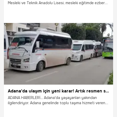
Mesleki ve Teknik Anadolu Lisesi, mesleki eğitimde ezber
bozan sismik bir başarıya imza attı. Okulun Kimya
Teknolojileri Alanı atölyesinde öğretmenlerinin gözetiminde
endüstriyel boya ve temizlik malzemesi üretimi yapan 40
dahi öğrenci, 2026 yılının ilk yarısında tam 18 milyon liralık
devasa bir ciro elde etti. Hem okuyup hem kazanan liseliler,
Türkiye Yüzyılı Maarif Modeli’nin beceri temelli vizyonunu
sahada sarsılmaz bir gerçeğe dönüştürdü.
2.07.2026
Gündem
Adana'da ulaşım için yeni karar! Artık resmen sona erdi
ADANA HABERLERİ... Adana'da yaşayanları yakından
ilgilendiriyor. Adana genelinde toplu taşıma hizmeti veren
minibüslerde hem yolcuları hem de sürücüleri yakından
ilgilendiren köklü bir sistem değişikliğine gidildi.