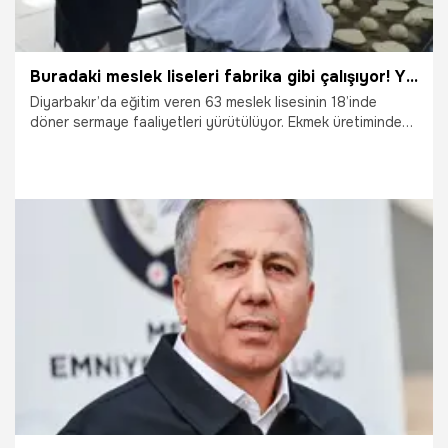
Buradaki meslek liseleri fabrika gibi çalışıyor! Yıllık ciro 230 milyon lira oldu
Diyarbakır’da eğitim veren 63 meslek lisesinin 18’inde
döner sermaye faaliyetleri yürütülüyor. Ekmek üretiminden
yiyecek yapımına, otel işletmesinden cilt bakımına kadar
birçok alanda faaliyet gösteren ve fabrika gibi çalışan bu
okulların geçtiğimiz yılki ciroları tam 230 milyon lira oldu.
27.10.2025
Gündem