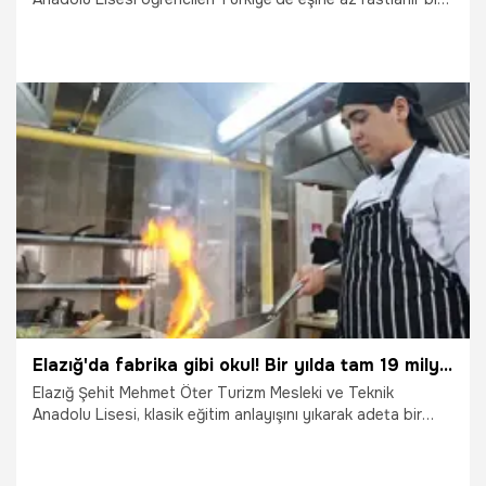
başarıya imza attı. Okul öğrencileri hem okuyup hem de
çalışarak 50 milyon liradan fazla ciro yaptı.
16.01.2026
Diyarbakır
Elazığ'da fabrika gibi okul! Bir yılda tam 19 milyon lira ciro yaptı: Öğrenciler hem okuyor hem de para kazanıyorlar
Elazığ Şehit Mehmet Öter Turizm Mesleki ve Teknik
Anadolu Lisesi, klasik eğitim anlayışını yıkarak adeta bir
üretim tesisine dönüştü! Bünyesindeki uygulama oteli, fırını
ve mutfağıyla 2025 yılında tam 19 milyon lira ciro elde
eden okul, hem kentin ekmek ve yemek ihtiyacını karşılıyor