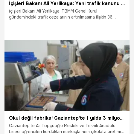
İçişleri Bakanı Ali Yerlikaya: Yeni trafik kanunu 1 Ocak'ta yürürlüğe girecek
İçişleri Bakanı Ali Yerlikaya, TBMM Genel Kurul
gündemindeki trafik cezalarının artırılmasına ilişkin 36
maddelik kanun teklifinin 1 Ocak 2026'dan itibaren
yürürlüğe gireceğini söyledi. Yerlikaya, teklif ile ilgili
toplumsal direnç olmadığını söyleyerek, “Toplum yolun en
iyisini, kuralların da içselleştirilip, doğru takip edilmesini,
denetlenmesini istiyor" dedi.
21.10.2025
Gündem
Okul değil fabrika! Gaziantep'te 1 yılda 3 milyon TL ciro yaptı
Gaziantep'te Ali Topçuoğlu Mesleki ve Teknik Anadolu
Lisesi öğrencileri kurdukları markayla hem çikolata üretimi