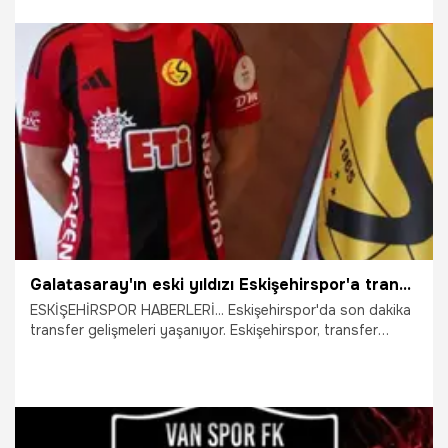
14.07.2026
Eskişehir
Galatasaray'ın eski yıldızı Eskişehirspor'a transfer oldu
ESKİŞEHİRSPOR HABERLERİ... Eskişehirspor'da son dakika
transfer gelişmeleri yaşanıyor. Eskişehirspor, transfer
çalışmaları kapsamında son olarak Çorluspor 1947 forması
giyen 23 yaşındaki sol bek oyuncusu Sarper Çağlar ile
anlaşma sağladı.