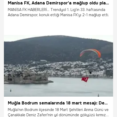
Manisa FK, Adana Demirspor'a mağlup oldu play-off yolunda ağır yara aldı
MANİSA FK HABERLERİ... Trendyol 1. Lig'in 33. haftasında
Adana Demirspor, konuk ettiği Manisa FK’yı 2-1 mağlup etti.
3.04.2026
Manisa
Muğla Bodrum semalarında 18 mart mesajı: Dev Türk bayrağıyla anlamlı uçuş
Muğla'nın Bodrum ilçesinde 18 Mart Şehitleri Anma Günü ve
Çanakkale Deniz Zaferi'nin yıl dönümünde gökyüzü kırmızı