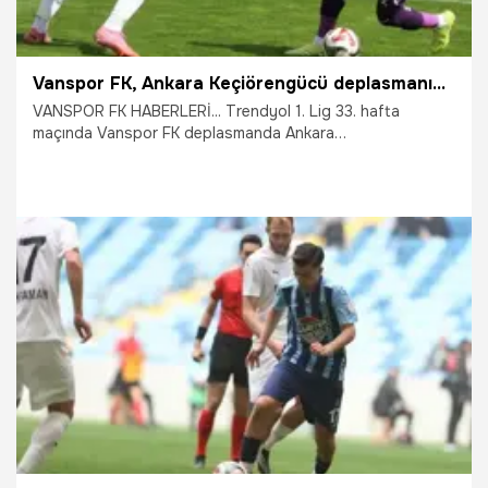
Vanspor FK, Ankara Keçiörengücü deplasmanından eli boş dönüyor
VANSPOR FK HABERLERİ... Trendyol 1. Lig 33. hafta
maçında Vanspor FK deplasmanda Ankara
Keçiörengücü'ne 3-0 mağlup etti.
4.04.2026
Van