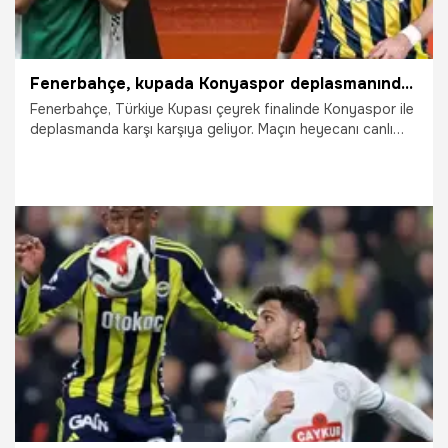
Fenerbahçe, kupada Konyaspor deplasmanında! Çeyrek final heyecanı canlı sohbet ile Misli'de
Fenerbahçe, Türkiye Kupası çeyrek finalinde Konyaspor ile
deplasmanda karşı karşıya geliyor. Maçın heyecanı canlı
sohbet ile Misli'de yaşanıyor.
21.04.2026
İddaa