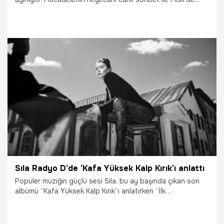
yaşanacak.
17.04.2026
İddaa
Sıla Radyo D’de ‘Kafa Yüksek Kalp Kırık’ı anlattı
Popüler müziğin güçlü sesi Sıla, bu ay başında çıkan son
albümü “Kafa Yüksek Kalp Kırık”ı anlatırken “İlk
otobiyografik albümüm. İçinde çocukluğum, ilk gençliğim,
yürüdüğüm İzmir sokakları, mazim, bugünüm ve yarınım var.
Hayatıma bir kamera koymuşuz gibi bir hissi var.” dedi.