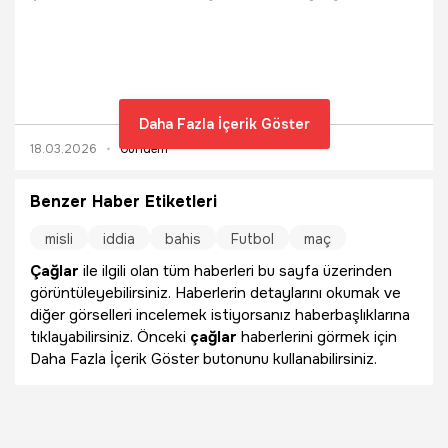
beyaza büründü. Paramotorla yapılan uçuşta açılan dev
Türk bayrağı, ilçe semalarında dikkat çekerken sahildeki
vatandaşlar ve turistler o anları ilgiyle izledi.
Daha Fazla İçerik Göster
18.03.2026
Gündem
Benzer Haber Etiketleri
misli
iddia
bahis
Futbol
maç
Çağlar
ile ilgili olan tüm haberleri bu sayfa üzerinden
görüntüleyebilirsiniz. Haberlerin detaylarını okumak ve
diğer görselleri incelemek istiyorsanız haberbaşlıklarına
tıklayabilirsiniz. Önceki
çağlar
haberlerini görmek için
Daha Fazla İçerik Göster butonunu kullanabilirsiniz.