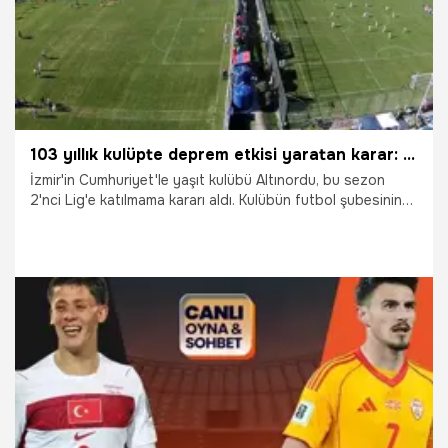
103 yıllık kulüpte deprem etkisi yaratan karar: Lige katılmayacağız
İzmir'in Cumhuriyet'le yaşıt kulübü Altınordu, bu sezon
2'nci Lig'e katılmama kararı aldı. Kulübün futbol şubesinin
2012 yılında şirketleşmesinin ardından başkanlık koltuğuna
oturan Seyit Mehmet Özkan'ın bu kararı futbol
kamuoyunda şok etkisi yarattı.
1.07.2026
İzmir