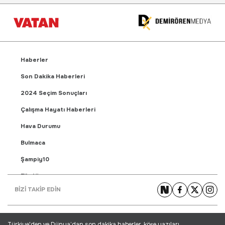
Haberler
Son Dakika Haberleri
2024 Seçim Sonuçları
Çalışma Hayatı Haberleri
Hava Durumu
Bulmaca
Şampiy10
Fikstür
BİZİ TAKİP EDİN
Puan Durumu
Gündem Haberleri
Türkiye'den ve Dünya’dan son dakika haberler, köşe yazıları,