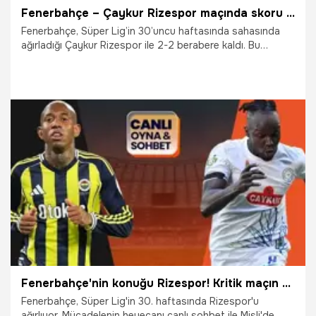
Fenerbahçe – Çaykur Rizespor maçında skoru belirleyen gol 90+8. dakikada geldi
Fenerbahçe, Süper Lig’in 30’uncu haftasında sahasında
ağırladığı Çaykur Rizespor ile 2-2 berabere kaldı. Bu
sonucun ardından Fenerbahçe puanını 67 yaparken
Çaykur Rizespor ise 37 puana yükseldi.
17.04.2026
Süper Lig
Fenerbahçe'nin konuğu Rizespor! Kritik maçın heyecanı canlı sohbet ile Misli'de
Fenerbahçe, Süper Lig'in 30. haftasında Rizespor'u
ağırlıyor. Mücadelenin heyecanı canlı sohbet ile Misli'de