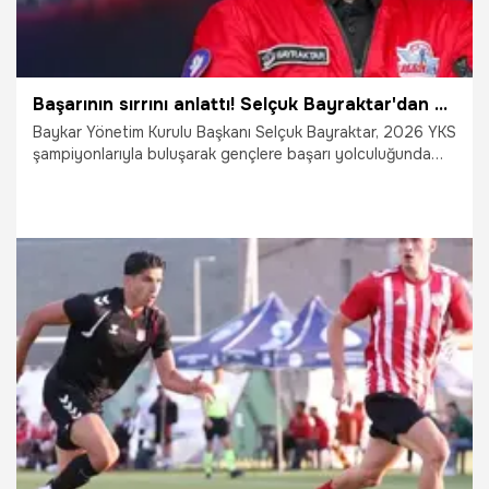
Başarının sırrını anlattı! Selçuk Bayraktar'dan gençlere 11 önemli tavsiye
Baykar Yönetim Kurulu Başkanı Selçuk Bayraktar, 2026 YKS
şampiyonlarıyla buluşarak gençlere başarı yolculuğunda
rehber olacak 11 altın tavsiyesini paylaştı. Bayraktar,
konuşmasında Türkiye'nin teknoloji hedeflerine dikkat
çekerek KIZILELMA vizyonunu anlattı.
1.08.2026
Gündem