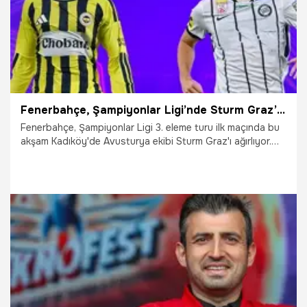
Fenerbahçe, Şampiyonlar Ligi’nde Sturm Graz’ı ağırlıyor! Maçın heyecanı canlı sohbet ile Misli’de
Fenerbahçe, Şampiyonlar Ligi 3. eleme turu ilk maçında bu
akşam Kadıköy'de Avusturya ekibi Sturm Graz'ı ağırlıyor.
Maçın heyecanı canlı sohbet ile Misli'de yaşanıyor.
5.08.2026
İddaa