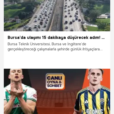
Bursa’da ulaşımı 15 dakikaya düşürecek adım! Avrupa ülkesi örnek olacak
Bursa Teknik Üniversitesi, Bursa ve İngiltere’de
gerçekleştireceği çalışmalarla şehirde günlük ihtiyaçlara
ulaşım süresini 15 dakikaya düşürmeye hazırlanıyor.
Çalışma; banka, hastane, okul, kargo ve alışveriş gibi
gündelik ihtiyaçlara kısa sürede erişimi sağlayacak
mekânsal planlama önerileri sunacak.
27.04.2026
Bursa