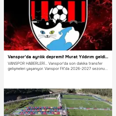
14.07.2026
Eskişehir
Vanspor'da ayrılık depremi! Murat Yıldırım geldi, 11 futbolcunun bitti
VANSPOR HABERLERİ... Vanspor'da son dakika transfer
gelişmeleri yaşanıyor. Vanspor FK'da 2026-2027 sezonu
öncesi kadro planlaması hız kesmeden devam ediyor. 30
Haziran itibarıyla sözleşmesi sona eren 11 futbolcu
netleşti.
3.07.2026
Van