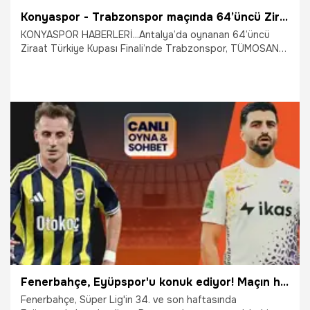
Konyaspor - Trabzonspor maçında 64’üncü Ziraat Türkiye Kupası sahibini buldu
KONYASPOR HABERLERİ...Antalya’da oynanan 64’üncü
Ziraat Türkiye Kupası Finali’nde Trabzonspor, TÜMOSAN
Konyaspor’u 2-1 yenerek kupanın sahibi oldu.
22.05.2026
Konya
Fenerbahçe, Eyüpspor'u konuk ediyor! Maçın heyecanı canlı sohbet ile Misli'de
Fenerbahçe, Süper Lig'in 34. ve son haftasında