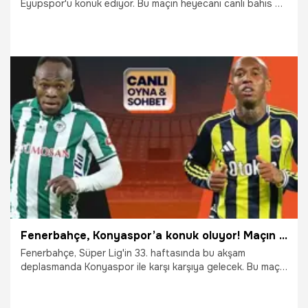
Eyüpspor'u konuk ediyor. Bu maçın heyecanı canlı bahis ve
canlı sohbet ile Misli'de yaşanacak.
17.05.2026
Şampiy10
Fenerbahçe, Konyaspor’a konuk oluyor! Maçın heyecanı Misli'de
Fenerbahçe, Süper Lig'in 33. haftasında bu akşam
deplasmanda Konyaspor ile karşı karşıya gelecek. Bu maçın
heyecanı canlı bahis ve canlı sohbet ile Misli'de yaşanacak.