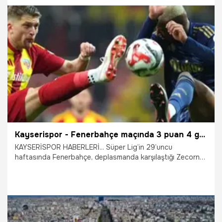
13.04.2026
Magazin
Kayserispor - Fenerbahçe maçında 3 puan 4 golle geldi! Kayseri düşme hattında kaldı Kanarya zirve takibini sürdürdü
KAYSERİSPOR HABERLERİ... Süper Lig’in 29’uncu
haftasında Fenerbahçe, deplasmanda karşılaştığı Zecorner
Kayserispor’u Kante, Nene ve Talisca’nın (2) attığı gollerle
4-0 mağlup ederek zirve takibini sürdürdü. Sarı-lacivertliler
bu sonucun ardından puanını 66’ya yükseltti. Ev sahibi
Kayserispor ise kötü gidişatını sürdürerek ligdeki 14’üncü
mağlubiyetini aldı ve 23 puanla düşme hattındaki yerini
korudu.