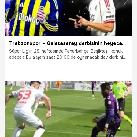
Trabzonspor – Galatasaray derbisinin heyecanı canlı bahis ve canlı sohbet ile Misli'de yaşanıyor!
Süper Lig'in 28. haftasında Fenerbahçe, Beşiktaş'ı konuk
edecek. Bu akşam saat 20:00'de oynanacak dev derbinin
heyecanı, canlı bahis ve canlı sohbet ile Misli'de
yaşanacak.
5.04.2026
Şampiy10