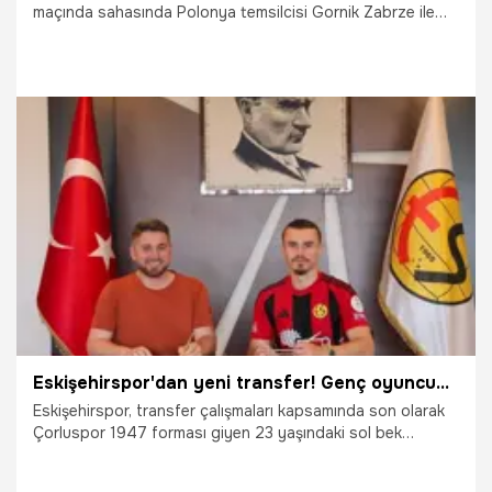
maçında sahasında Polonya temsilcisi Gornik Zabrze ile
karşılaşıyor. Maçın heyecanı canlı sohbet ile Misli'de
yaşanıyor.
21.07.2026
Şampiy10
Eskişehirspor'dan yeni transfer! Genç oyuncuyla imzalar atıldı
Eskişehirspor, transfer çalışmaları kapsamında son olarak
Çorluspor 1947 forması giyen 23 yaşındaki sol bek
oyuncusu Sarper Çağlar ile anlaşma sağladı.