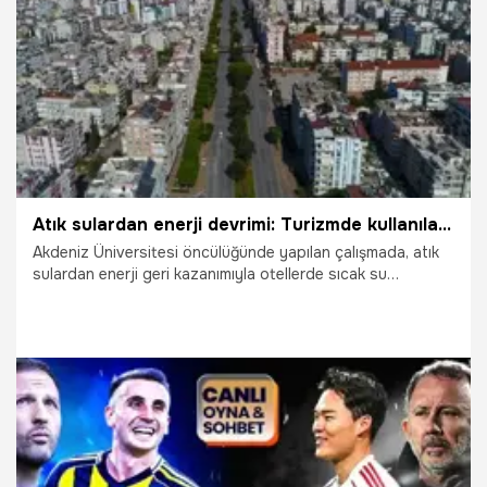
11.04.2026
Kayseri
Atık sulardan enerji devrimi: Turizmde kullanılabilir hale geliyor! Oteller 3,5 yılda maliyeti çıkartıyor
Akdeniz Üniversitesi öncülüğünde yapılan çalışmada, atık
sulardan enerji geri kazanımıyla otellerde sıcak su
üretiminin mümkün olduğu ortaya kondu. Araştırmaya göre
sistem, yüksek verimlilik sayesinde yatırım maliyetini
yaklaşık 3,5 yılda karşılayabilirken karbon salımını da ciddi
oranda azaltıyor.
11.04.2026
Antalya