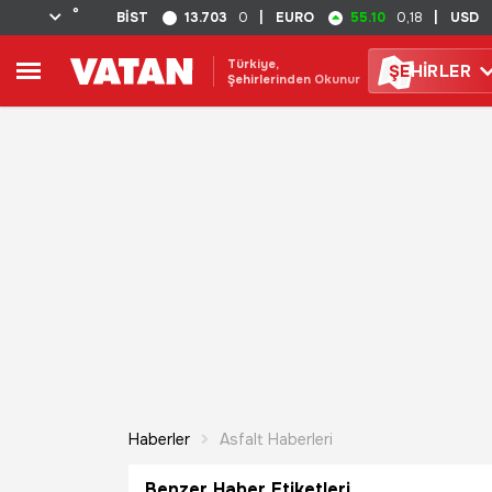
°
13.703
55.10
BİST
0
|
EURO
0,18
|
USD
Türkiye,
ŞE
HİRLER
Şehirlerinden Okunur
Haberler
Asfalt Haberleri
Benzer Haber Etiketleri