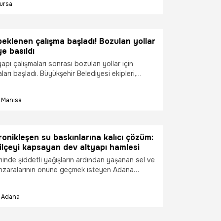
ursa
aşlayacağını söyledi.
eklenen çalışma başladı! Bozulan yollar
e basıldı
apı çalışmaları sonrası bozulan yollar için
ları başladı. Büyükşehir Belediyesi ekipleri,
asfalt yenileme çalışmalarını hız kesmeden
Manisa
onikleşen su baskınlarına kalıcı çözüm:
ilçeyi kapsayan dev altyapı hamlesi
inde şiddetli yağışların ardından yaşanan sel ve
nzaralarının önüne geçmek isteyen Adana
ediyesi, bu yıl kış öncesi tedbirlerini erken
na Su ve Kanalizasyon İdaresi (ASKİ) Genel
Adana
ntin kronik altyapı sorunlarına çözüm üretmek
tik ilçeyi kapsayan kapsamlı bir kanalizasyon ve
ttı projesi hazırladı.