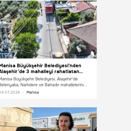
Manisa Büyükşehir Belediyesi'nden
Alaşehir’de 3 mahalleyi rahatlatan
asfalt hamlesi
Manisa Büyükşehir Belediyesi, Alaşehir'de
Belenyaka, Narlıdere ve Bahadır mahallelerini
birbirine bağlayan yolda yaklaşık 3 kilometrelik
24.07.2026
Manisa
soğuk asfalt çalışmasını tamamladı. Yenilenen
yolla birlikte hem vatandaşların ulaşım konforu
arttı hem de çiftçilerin yıllardır yaşadığı yol
sorunu çözüme kavuştu.