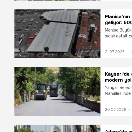
de modern sta
Manisa'nın
geliyor: 50
Manisa Büyükş
sıcak asfalt ç
görünüme kavu
yeni otopark a
21.07.2026
Çalışmaların t
olacak.
Kayseri'de 
modern yol
Yahyalı Beledi
Mahallesi’nde 
yürütülen çalı
ağı oluşturulm
20.07.2026
Adana’da su