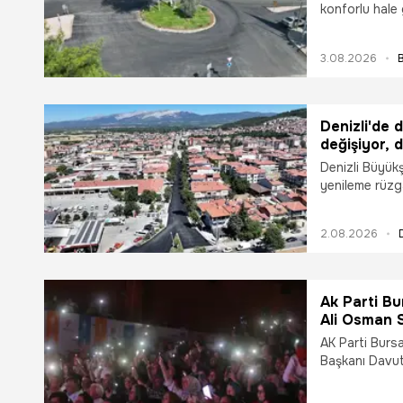
konforlu hale 
tamamladı. Asf
modern bir gö
3.08.2026
önemli ölçüde
Denizli'de 
değişiyor, 
Denizli Büyük
yenileme rüzga
Başkanlığı eki
Caddesi, Kara
2.08.2026
Caddesi’nde a
sıcak asfalt se
Ak Parti Bu
Ali Osman S
tren hattı
AK Parti Bursa
Başkanı Davu
Hastanesi'nin 
edileceğini, B