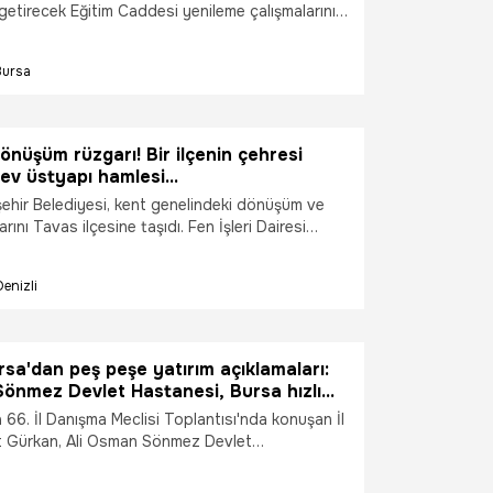
getirecek Eğitim Caddesi yenileme çalışmalarını
alt, kaldırım ve bisiklet yolu düzenlemeleriyle
rünüme kavuşan güzergâhın, bölge trafiğini
Bursa
 rahatlatması bekleniyor.
dönüşüm rüzgarı! Bir ilçenin çehresi
dev üstyapı hamlesi...
şehir Belediyesi, kent genelindeki dönüşüm ve
rını Tavas ilçesine taşıdı. Fen İşleri Dairesi
pleri; Tavas’ın ana arterlerinden Hükümet
kol Caddesi, Necip Savcı Caddesi ve Muğla
Denizli
ltyapı çalışmalarının tamamlanmasının ardından
rimini gerçekleştirdi.
rsa'dan peş peşe yatırım açıklamaları:
önmez Devlet Hastanesi, Bursa hızlı
 66. İl Danışma Meclisi Toplantısı'nda konuşan İl
t Gürkan, Ali Osman Sönmez Devlet
15 Ağustos'ta Sağlık Bakanlığı'na teslim
ursa hızlı tren hattında ise bu hafta test