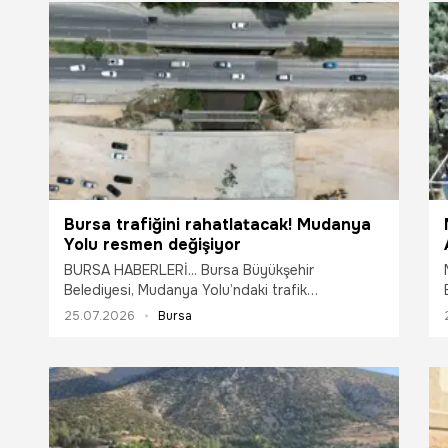
Bursa trafiğini rahatlatacak! Mudanya
Yolu resmen değişiyor
BURSA HABERLERİ... Bursa Büyükşehir
Belediyesi, Mudanya Yolu’ndaki trafik
yoğunluğunu azaltacak iki büyük ulaşım
25.07.2026
Bursa
projesinde çalışmalarını hızlandırdı. Geçit
Köprüsü’nde fiziki gerçekleşme yüzde 80’e
ulaşırken, yeni düzenlemeyle Bursa şehir merkezi
yönünde trafik 5 şeride çıkacak. Projenin okullar
açılmadan tamamlanması hedefleniyor.