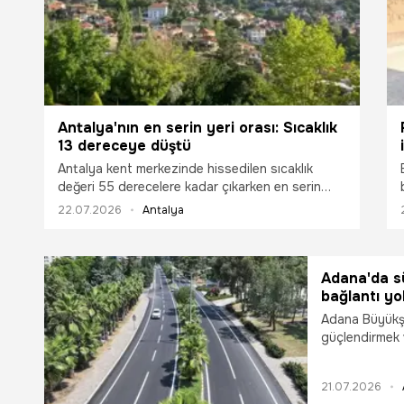
Antalya'nın en serin yeri orası: Sıcaklık
13 dereceye düştü
Antalya kent merkezinde hissedilen sıcaklık
değeri 55 derecelere kadar çıkarken en serin
nokta da belli oldu. Kent merkezine 1,5 saat
22.07.2026
Antalya
uzaklıktaki mesafede gece sıcaklığı 13
derecelere kadar düştü.
Adana'da s
bağlantı yo
Adana Büyükşeh
güçlendirmek 
çalışmalara bir
ekipleri tara
21.07.2026
tamamlanan asf