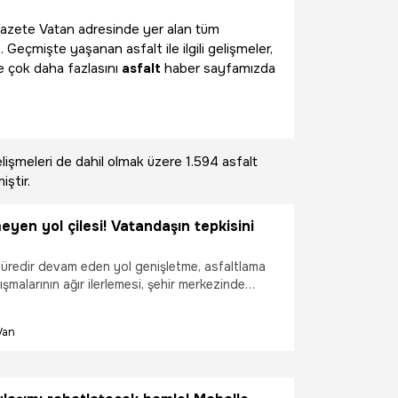
li Gazete Vatan adresinde yer alan tüm
 Geçmişte yaşanan asfalt ile ilgili gelişmeler,
e çok daha fazlasını
asfalt
haber sayfamızda
lişmeleri de dahil olmak üzere
1.594 asfalt
iştir.
eyen yol çilesi! Vatandaşın tepkisini
üredir devam eden yol genişletme, asfaltlama
ışmalarının ağır ilerlemesi, şehir merkezinde
daşların tepkisine neden oluyor. Özellikle
esi'nin devamı niteliğindeki Melen Caddesi ile
Van
 Parkı çevresi, Selimbey Mahallesi ve İskele
anan güzergâhta çalışmaların yıllardır
sı, bölge halkını mağdur ediyor.