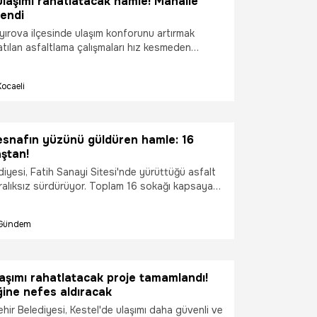
ulaşımı rahatlatacak hamle! Mahalle
lendi
yırova ilçesinde ulaşım konforunu artırmak
atılan asfaltlama çalışmaları hız kesmeden
 Özgürlük Mahallesi'nde cadde ve sokaklar, 4
 kullanılarak yenilenirken, deforme olan yollar
Kocaeli
enli bir görünüme kavuştu.
esnafın yüzünü güldüren hamle: 16
aştan!
iyesi, Fatih Sanayi Sitesi'nde yürüttüğü asfalt
 aralıksız sürdürüyor. Toplam 16 sokağı kapsayan
rinde inceleyen Belediye Başkanı Çetin Akın,
üvenli ve konforlu hale getirmek için sahada
Gündem
ledi.
aşımı rahatlatacak proje tamamlandı!
ğine nefes aldıracak
ir Belediyesi, Kestel'de ulaşımı daha güvenli ve