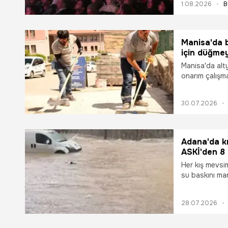
1.08.2026
B
sürüşlerinin b
Manisa'da b
için düğmey
Manisa'da alty
onarım çalışma
mahallelerde 
sürdürüyor.
30.07.2026
Adana'da kr
ASKİ'den 8 
Her kış mevsim
su baskını ma
Büyükşehir Bel
başlattı. Ada
28.07.2026
Müdürlüğü, ke
amacıyla 8 kri
yağmur suyu ha