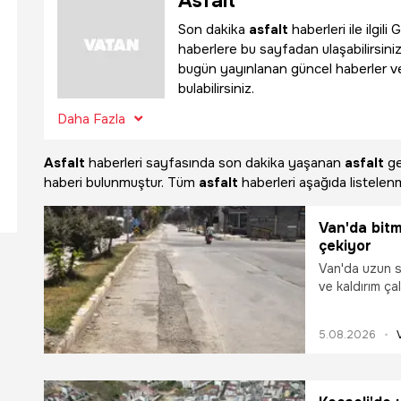
Asfalt
Son dakika
asfalt
haberleri ile ilgi
haberlere bu sayfadan ulaşabilirsiniz.
bugün yayınlanan güncel haberler v
bulabilirsiniz.
Daha Fazla
Asfalt
haberleri sayfasında son dakika yaşanan
asfalt
ge
haberi bulunmuştur. Tüm
asfalt
haberleri aşağıda listelenm
Van'da bitm
çekiyor
Van'da uzun s
ve kaldırım çal
yaşayan vatan
Hatuniye Cadd
5.08.2026
Atatürk Kültür
Caddesi'ne uz
tamamlanamama