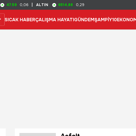
47.59
6514,88
0,06
|
ALTIN
0,29
SICAK HABER
ÇALIŞMA HAYATI
GÜNDEM
ŞAMPİY10
EKONOM