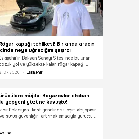
Rögar kapağı tehlikesi! Bir anda aracın
içinde neye uğradığını şaşırdı
Eskişehir'in Baksan Sanayi Sitesi'nde bulunan
bozuk yol ve yüksekte kalan rögar kapağı,
sürücülerin ve bölge esnafının kâbusu oldu. Son
21.07.2026
Eskişehir
olarak çalışıp para biriktirerek bir araç alan
gencin otomobili, logar kapağına çarparak ağır
hasar gördü. Bölgede aynı sebepten 5. kez
ürücülere müjde: Beyazevler otoban
hava yastığının patladığı belirtildi.
lu yepyeni yüzüne kavuştu!
ir Belediyesi, kent genelinde ulaşım altyapısını
ve sürüş güvenliğini artırmak amacıyla yürüttüğü
 yenisini daha ekledi. Fen İşleri Daire Başkanlığı
fından Beyazevler Otoban Bağlantı Yolu’nda
Adana
alt yenileme hamlesinin ardından, yol çizgileri