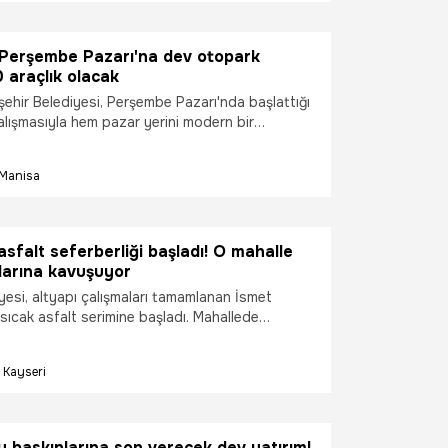
ndartlara uygun olarak yeniden çekildi.
 Perşembe Pazarı'na dev otopark
0 araçlık olacak
ehir Belediyesi, Perşembe Pazarı'nda başlattığı
alışmasıyla hem pazar yerini modern bir
şturuyor hem de yaklaşık 500 araç kapasiteli
lanını kentin hizmetine sunmaya hazırlanıyor.
Manisa
amamlanmasıyla otoparkın ilk 1 saati ücretsiz
asfalt seferberliği başladı! O mahalle
larına kavuşuyor
yesi, altyapı çalışmaları tamamlanan İsmet
sıcak asfalt serimine başladı. Mahallede
şmalarla birlikte modern ve konforlu bir ulaşım
ası hedefleniyor.
Kayseri
 baskınlarına son verecek dev yatırım!