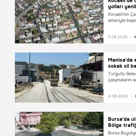
Kocaeli'de 
yolları yeni
Kocaeli'nin Ça
amacıyla başl
devam ediyor.
bin ton asfalt
5.08.2026
modern ve güv
Manisa'da 
sokak sil b
Turgutlu Beled
çalışmalarını
çalışmaları ye
ulaşımı daha g
4.08.2026
olduklarını söy
Bursa'da ul
Bölge trafi
Bursa Büyükşeh