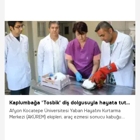
programlarla büyümeye, akademik ve bilimsel anlamda
Türkiye’nin seçkin eğitim kurumları arasında yerini alma
yolunda hızla ilerlemeye devam ediyor.
1.08.2025
Gündem
Kaplumbağa 'Tosbik' diş dolgusuyla hayata tutundu
Afyon Kocatepe Üniversitesi Yaban Hayatını Kurtarma
Merkezi (AKÜREM) ekipleri, araç ezmesi sonucu kabuğu
parçalanan "Tosbik" adlı kaplumbağa, veteriner hekimlerin
yaratıcılığı sayesinde diş tedavisinde kullanılan "akrilik"
dolgu malzemesiyle hayata tutundu.