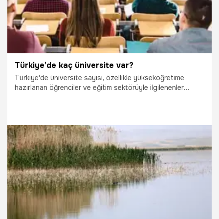
Türkiye’de kaç üniversite var?
Türkiye'de üniversite sayısı, özellikle yükseköğretime
hazırlanan öğrenciler ve eğitim sektörüyle ilgilenenler
tarafından sıkça merak edilen bir konu. Son yıllarda artan
yeni üniversite açılışları ile birlikte bu sayı sürekli değişiyor,
bu da öğrencilerin kafasında "Acaba Türkiye'de kaç
üniversite var?" sorusunu doğuruyor. Öğrenciler, tercih
yaparken daha geniş bir yelpazeye sahip olmak ve eğitim
olanaklarını değerlendirmek için bu bilgiye ihtiyaç duyuyor.
2.07.2025
Gündem