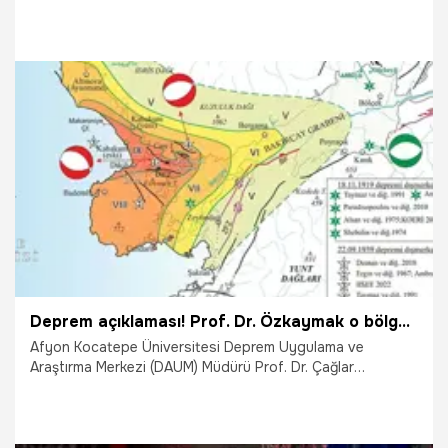
büyüklüğünde bir depreme neden olabilir. Tabii Sakçagöz
Fayı'yla birleşirse, bu depremin büyüklüğü daha da
artabilir." dedi.
6.08.2024
Gündem
Deprem açıklaması! Prof. Dr. Özkaymak o bölgeyi işaret etti: 6'nın üzerinde deprem üretme potansiyeli olan faylar var
Afyon Kocatepe Üniversitesi Deprem Uygulama ve
Araştırma Merkezi (DAUM) Müdürü Prof. Dr. Çağlar
Özkaymak, Manisa'nın Soma ilçesinde meydana gelen 4.8
büyüklüğündeki depremin ardından bölgede büyüklükleri
3.3'e varan yaklaşık 30 artçı sarsıntının meydana geldiğini
belirterek, "İzmir ve çevresinde son yüzyıl içerisinde