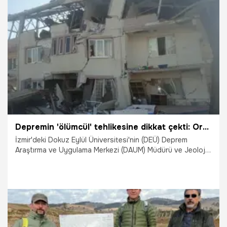
6.06.2023
Gündem
Depremin 'ölümcül' tehlikesine dikkat çekti: Ortadan kaldırılmalıdır
İzmir'deki Dokuz Eylül Üniversitesi'nin (DEÜ) Deprem
Araştırma ve Uygulama Merkezi (DAUM) Müdürü ve Jeoloji
Mühendisliği Bölümü Öğretim Üyesi Prof. Dr. Hasan Sözbilir,
"Kahramanmaraş merkezli her iki depremde de sıvılaşmanın
gerçekleşmesi nedeniyle özellikle Antakya ve Gölbaşı gibi
yerleşimlerde hem can hem de mal kaybı ciddi boyutlara
ulaşmıştır. Demek ki sıvılaşma tehlikesi ortadan
kaldırılmadan bu binalar projelendirilip, inşa edilmiş.
Depremin suçu yok. Suç bu yanlış işlerin altına imza