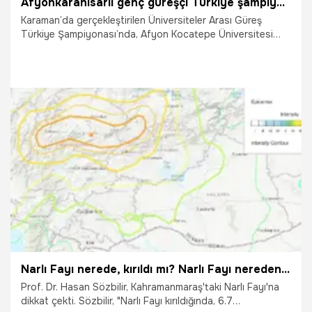
Afyonkarahisarlı genç güreşçi Türkiye şampiyonu oldu
Karaman’da gerçekleştirilen Üniversiteler Arası Güreş
Türkiye Şampiyonası’nda, Afyon Kocatepe Üniversitesi
(AKÜ) Spor Bilimleri Fakültesi öğrencisi ve Taşoluk Spor
Kulübü sporcusu Hava Konca, büyük bir başarıya imza
atarak Türkiye Şampiyonu oldu.
16.05.2025
Şampiy10
Narlı Fayı nerede, kırıldı mı? Narlı Fayı nereden geçiyor?
Prof. Dr. Hasan Sözbilir, Kahramanmaraş'taki Narlı Fayı'na
dikkat çekti. Sözbilir, "Narlı Fayı kırıldığında, 6.7