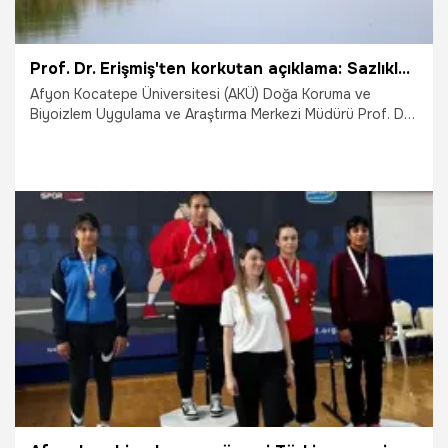
Prof. Dr. Erişmiş'ten korkutan açıklama: Sazlıklar yakılırsa çıkan metan gazı öldürebilir
Afyon Kocatepe Üniversitesi (AKÜ) Doğa Koruma ve
Biyoizlem Uygulama ve Araştırma Merkezi Müdürü Prof. Dr.
Uğur Cengiz Erişmiş, daha çok kamış elde edilmesi amacıyla
sazlıkların yakılması halinde çıkacak metan gazının
öldürücü olabileceğini söyledi.
4.06.2025
Gündem