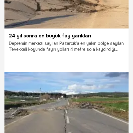
24 yıl sonra en büyük fay yarıkları
Depremin merkezi sayılan Pazarcık’a en yakın bölge sayılan
Tevekkeli köyünde fayın yolları 4 metre sola kaydırdığı
saptandı. Bölgede incelemelerde bulunan ekipten jeoloji
mühendisi Prof. Akyüz, “Gölcük depreminden sonraki en
büyük fay atımları oluştu” dedi.
10.02.2023
Gündem