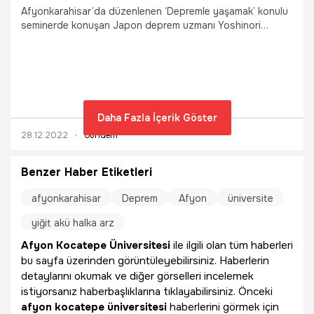
Afyonkarahisar’da düzenlenen ‘Depremle yaşamak’ konulu
seminerde konuşan Japon deprem uzmanı Yoshinori
Moriwaki, "Türkiye’de büyük bir deprem bekleniyor, özellikle
Marmara Bölgesi’nde. Doğu Anadolu fayı ve Ege fayı da
kırılmaya başladı" dedi.
Daha Fazla İçerik Göster
28.12.2022
Gündem
Benzer Haber Etiketleri
afyonkarahisar
Deprem
Afyon
üniversite
yiğit akü halka arz
Afyon Kocatepe Üniversitesi
ile ilgili olan tüm haberleri
bu sayfa üzerinden görüntüleyebilirsiniz. Haberlerin
detaylarını okumak ve diğer görselleri incelemek
istiyorsanız haberbaşlıklarına tıklayabilirsiniz. Önceki
afyon kocatepe üniversitesi
haberlerini görmek için