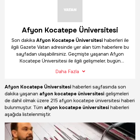
Afyon Kocatepe Üniversitesi
Son dakika
Afyon Kocatepe Üniversitesi
haberleri ile
ilgili Gazete Vatan adresinde yer alan tüm haberlere bu
sayfadan ulaşabilirsiniz. Geçmişte yaşanan Afyon
Kocatepe Üniversitesi ile ilgili gelişmeler, bugün
yayınlanan güncel haberler ve çok daha fazlasını
Afyon
Daha Fazla
Kocatepe Üniversitesi
haber sayfamızda bulabilirsiniz.
Afyon Kocatepe Üniversitesi
haberleri sayfasında son
dakika yaşanan
afyon kocatepe üniversitesi
gelişmeleri
de dahil olmak üzere
215 afyon kocatepe üniversitesi haberi
bulunmuştur. Tüm
afyon kocatepe üniversitesi
haberleri
aşağıda listelenmiştir.