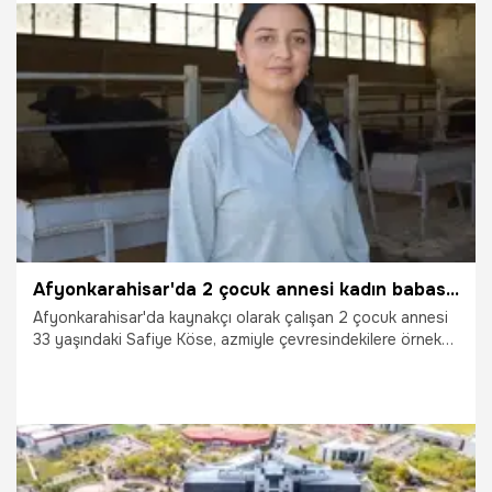
9.07.2025
Gündem
Afyonkarahisar'da 2 çocuk annesi kadın babasının yolundan gitti geçim kaynağını buldu!
Afyonkarahisar'da kaynakçı olarak çalışan 2 çocuk annesi
33 yaşındaki Safiye Köse, azmiyle çevresindekilere örnek
oluyor. İşini severek yaptığını ifade eden Köse, "Babam da
kaynakçıydı. Daha önce fabrikalarda çalıştım. Özel
sektörde de kaynak yapıyordum. Üniversitede iki yıldır
görev yapıyorum. Toplamda 5 yıldır kaynakçılık yapıyorum."
dedi.