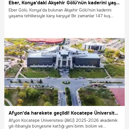
Eber, Konya'daki Akşehir Gölü'nün kaderini yaşayabilir! Uzmanlardan korkutan uyarı: '2,5-3 yıl içinde tamamen kuruyabilir!'
Eber Gölü, Konya'da bulunan Akşehir Gölü'nün kaderini
yaşama tehlikesiyle karşı karşıya! Bir zamanlar 147 kuş
türüne ve zengin bir balık popülasyonuna ev sahipliği
yapan göl, artık göçmen kuşların bile konaklama alanı
olmaktan çıktı. Afyon Kocatepe Üniversitesi'nden (AKÜ)
Prof. Dr. Uğur Cengiz Erişmiş, iklim krizi ve bilinçsiz su
kullanımı nedeniyle Eber Gölü'ndeki su seviyesinin kritik
düzeye indiğini açıkladı. Önlem alınmazsa 2,5 - 3 yıl içinde
gölün tamamen kuruyacağına vurgu yapan Erişmiş, yasal
7.08.2025
Gündem
düzenlemelerin getirilmesi gerektiğini söyledi.
Afyon'da harekete geçildi! Kocatepe Üniversitesi'nde yeni fakülte ve bölümler açılıyor
Afyon Kocatepe Üniversitesi (AKÜ) 2025-2026 akademik
yılı itibarıyla bünyesine kattığı yeni birim, bölüm ve