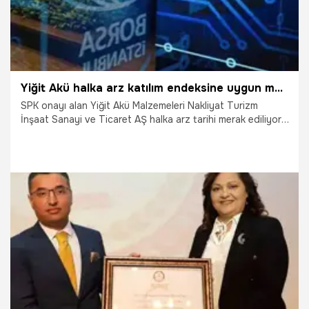
Yiğit Akü halka arz katılım endeksine uygun mu, kaç lot verir? Yiğit Akü halka arz ne zaman, fiyatı nedir?
SPK onayı alan Yiğit Akü Malzemeleri Nakliyat Turizm
İnşaat Sanayi ve Ticaret AŞ halka arz tarihi merak ediliyor.
Yatırım yapacak olan vatandaşlar Yiğit Akü Malzemelerinin
halka arzına ilişkin detayları sorguluyor. Peki, Yiğit Akü
halka arz ne zaman? Yiğit Akü Malzemeleri halka arz katılım
endeksine uygun mu? Yiğit Akü kaç lot verir?
25.05.2024
Ekonomi