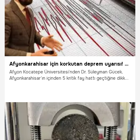
Afyonkarahisar için korkutan deprem uyarısı! 5 fay hattı alarm veriyor
Afyon Kocatepe Üniversitesi’nden Dr. Süleyman Gücek,
Afyonkarahisar’ın içinden 5 kritik fay hattı geçtiğine dikkat
çekip şehrin ve yapı stokunun büyük bir depreme hazır
olmadığını belirtti.
7.04.2026
Gündem