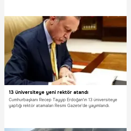
aydınlatması ve sileceklerine dikkat edilmesi gerekliliğine
vurgu yaptı. İnan ayrıca sahte yağ konusunda
vatandaşlara uyarıda bulundu.
23.06.2023
Ekonomi
13 üniversiteye yeni rektör atandı
Cumhurbaşkanı Recep Tayyip Erdoğan'ın 13 üniversiteye
yaptığı rektör atamaları Resmi Gazete'de yayımlandı.