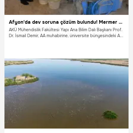
Afyon'da dev soruna çözüm bulundu! Mermer tozundan milyonlarca ton üretildi
AKÜ Mühendislik Fakültesi Yapı Ana Bilim Dalı Başkanı Prof.
Dr. İsmail Demir, AA muhabirine, üniversite bünyesindeki Ar-
Ge çalışması kapsamında geliştirdikleri dış cephe
materyalinin, geri dönüşümden elde edilen mermer tozu ile
beyaz çimento ve polimer katkılarla üretildiğini söyledi.
27.10.2025
Gündem