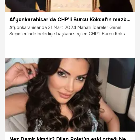
Afyonkarahisar'da CHP'li Burcu Köksal'ın mazbata töreninde eksik imza ertelemesi
Afyonkarahisar'da 31 Mart 2024 Mahalli İdareler Genel
Seçimleri'nde belediye başkanı seçilen CHP'li Burcu Köksal,
törenle mazbatasını aldı. Mazbatadaki eksik bir imza
nedeniyle tören 1 saat gecikmeli başladı.
3.04.2024
Gündem
Nez Demir kimdir? Dilan Polat’ın eski ortağı Nez Demir ne iş yapar, mesleği ne?