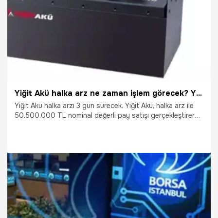
13.09.2024
Ekonomi
Yiğit Akü halka arz ne zaman işlem görecek? Yiğit Akü Malzemeleri halka arz kaç sonuçları açıklandı mı, Yiğit Akü kaç lot verdi?
Yiğit Akü halka arzı 3 gün sürecek. Yiğit Akü, halka arz ile
50.500.000 TL nominal değerli pay satışı gerçekleştirerek.
250.000.000 TL olan mevcut sermayesini 300.500.000
TL’ye çıkaracak. Talep toplama işlemi sona ermesinin
ardından Yiğit Akü halka arz sonuçları açıklanacak, borsa
işlem belli olacak. Peki, Yiğit Akü halka arz ne zaman bitiyor,
Yiğit Akü halka arz ne zaman işlem görecek? Yiğit Akü
Malzemeleri halka arz kaç sonuçları açıklandı mı, Yiğit Akü
kaç lot verdi?
31.05.2024
Ekonomi