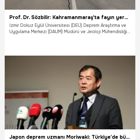
Prof. Dr. Sözbilir: Kahramanmaraş'ta fayın yeryüzünü kestiği yer tespit edildi
İzmir Dokuz Eylül Üniversitesi (DEÜ) Deprem Araştırma ve
Uygulama Merkezi (DAUM) Müdürü ve Jeoloji Mühendisliği
Bölümü Öğretim Üyesi Prof. Dr. Hasan Sözbilir, 7.7
büyüklüğündeki depreme neden olan fayın yeryüzünü
kestiği yerin bulunduğunu belirtip, "Fayın, Gölbaşı-
Türkoğlu hattı boyunca kırıldığını söyleyebiliriz. Bu zon
boyunca ve yakınındaki evlerin önemli bir bölümü yıkılmış
durumda" dedi.
7.02.2023
Gündem
Japon deprem uzmanı Moriwaki: Türkiye’de büyük bir deprem bekleniyor