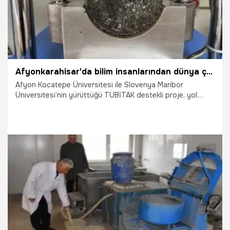
Afyonkarahisar'da bilim insanlarından dünya çapında proje: Cam ve poşet atıklarıyla yaptılar: Yol ömrünü iki katına çıkaracak!
Afyon Kocatepe Üniversitesi ile Slovenya Maribor
Üniversitesi’nin yürüttüğü TÜBİTAK destekli proje, yol
inşaatında yeni bir çığır açtı. Cam kırıkları, eski araç lastikleri
ve poşetlerin asfalta ilave edilmesiyle üretilen yeni
malzeme, yol ömrünü 15 yıldan 30 yıla çıkarıyor. Hem
çevresel atıkları ortadan kaldıran hem de yol yapım
maliyetlerini düşüren bu mühendislik harikası, Türkiye ve
dünyada otoyolların kaderini değiştirmeye aday. İşte o
devrim niteliğindeki projenin detayları...
22.12.2025
Afyonkarahisar