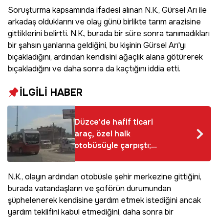
saldırdı
Soruşturma kapsamında ifadesi alınan N.K., Gürsel Arı ile
arkadaş olduklarını ve olay günü birlikte tarım arazisine
gittiklerini belirtti. N.K., burada bir süre sonra tanımadıkları
bir şahsın yanlarına geldiğini, bu kişinin Gürsel Arı'yı
bıçakladığını, ardından kendisini ağaçlık alana götürerek
bıçakladığını ve daha sonra da kaçtığını iddia etti.
İLGİLİ HABER
Düzce'de hafif ticari
araç, özel halk
otobüsüyle çarpıştı; o
anlar kamerada
N.K., olayın ardından otobüsle şehir merkezine gittiğini,
burada vatandaşların ve şoförün durumundan
şüphelenerek kendisine yardım etmek istediğini ancak
yardım teklifini kabul etmediğini, daha sonra bir