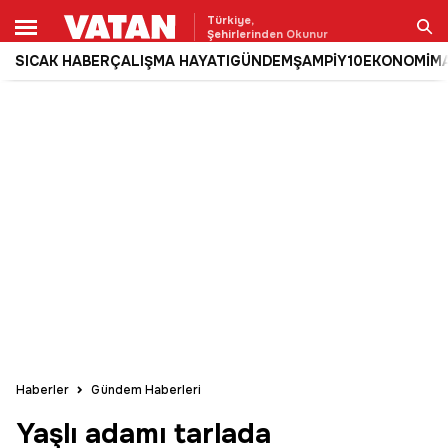
Türkiye,
Şehirlerinden Okunur
SICAK HABER
ÇALIŞMA HAYATI
GÜNDEM
ŞAMPİY10
EKONOMİ
M
Ara
Haberler
Gündem Haberleri
Yaşlı adamı tarlada