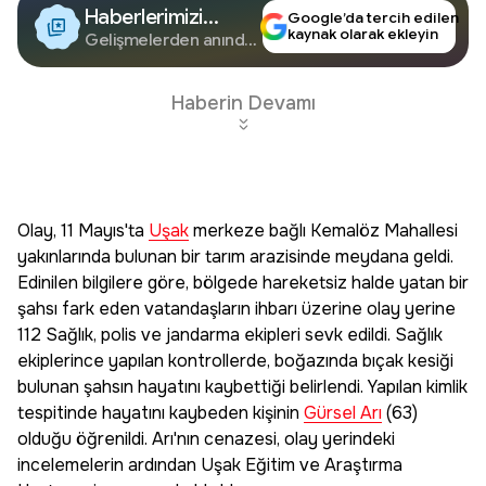
Haberlerimizi
Google’da tercih edilen
kaynak olarak ekleyin
Google'da Takip
Gelişmelerden anında
haberdar olun.
Edin
Haberin Devamı
Olay, 11 Mayıs'ta
Uşak
merkeze bağlı Kemalöz Mahallesi
yakınlarında bulunan bir tarım arazisinde meydana geldi.
Edinilen bilgilere göre, bölgede hareketsiz halde yatan bir
şahsı fark eden vatandaşların ihbarı üzerine olay yerine
112 Sağlık, polis ve jandarma ekipleri sevk edildi. Sağlık
ekiplerince yapılan kontrollerde, boğazında bıçak kesiği
bulunan şahsın hayatını kaybettiği belirlendi. Yapılan kimlik
tespitinde hayatını kaybeden kişinin
Gürsel Arı
(63)
olduğu öğrenildi. Arı'nın cenazesi, olay yerindeki
incelemelerin ardından Uşak Eğitim ve Araştırma