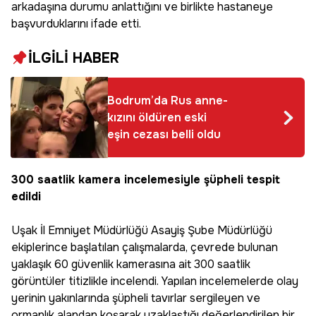
arkadaşına durumu anlattığını ve birlikte hastaneye
başvurduklarını ifade etti.
İLGİLİ HABER
Bodrum’da Rus anne-
kızını öldüren eski
eşin cezası belli oldu
300 saatlik kamera incelemesiyle şüpheli tespit
edildi
Uşak İl Emniyet Müdürlüğü Asayiş Şube Müdürlüğü
ekiplerince başlatılan çalışmalarda, çevrede bulunan
yaklaşık 60 güvenlik kamerasına ait 300 saatlik
görüntüler titizlikle incelendi. Yapılan incelemelerde olay
yerinin yakınlarında şüpheli tavırlar sergileyen ve
ormanlık alandan koşarak uzaklaştığı değerlendirilen bir