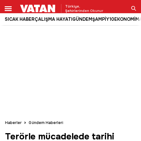
Türkiye,
Şehirlerinden Okunur
SICAK HABER
ÇALIŞMA HAYATI
GÜNDEM
ŞAMPİY10
EKONOMİ
M
Ara
Haberler
Gündem Haberleri
Terörle mücadelede tarihi