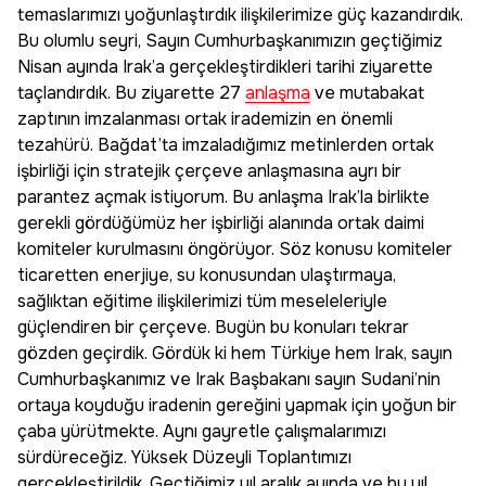
temaslarımızı yoğunlaştırdık ilişkilerimize güç kazandırdık.
Bu olumlu seyri, Sayın Cumhurbaşkanımızın geçtiğimiz
Nisan ayında Irak’a gerçekleştirdikleri tarihi ziyarette
taçlandırdık. Bu ziyarette 27
anlaşma
ve mutabakat
zaptının imzalanması ortak irademizin en önemli
tezahürü. Bağdat’ta imzaladığımız metinlerden ortak
işbirliği için stratejik çerçeve anlaşmasına ayrı bir
parantez açmak istiyorum. Bu anlaşma Irak’la birlikte
gerekli gördüğümüz her işbirliği alanında ortak daimi
komiteler kurulmasını öngörüyor. Söz konusu komiteler
ticaretten enerjiye, su konusundan ulaştırmaya,
sağlıktan eğitime ilişkilerimizi tüm meseleleriyle
güçlendiren bir çerçeve. Bugün bu konuları tekrar
gözden geçirdik. Gördük ki hem Türkiye hem Irak, sayın
Cumhurbaşkanımız ve Irak Başbakanı sayın Sudani’nin
ortaya koyduğu iradenin gereğini yapmak için yoğun bir
çaba yürütmekte. Aynı gayretle çalışmalarımızı
sürdüreceğiz. Yüksek Düzeyli Toplantımızı
gerçekleştirildik. Geçtiğimiz yıl aralık ayında ve bu yıl