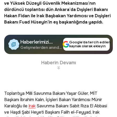
ve Yüksek Düzeyli Güvenlik Mekanizması’nın
dördüncü toplantısı dün Ankara’da Dışişleri Bakanı
Hakan Fidan ile Irak Başbakan Yardımcısı ve Dışişleri
Bakanı Fuad Hüseyin’in eş başkanlığında yapıldı.
Haberlerimizi
Google’da tercih edilen
kaynak olarak ekleyin
Google'da Takip
Gelişmelerden anında
haberdar olun.
Edin
Haberin Devamı
Toplantıya Milli Savunma Bakanı Yaşar Güler, MİT
Başkanı İbrahim Kalın, İçişleri Bakan Yardımcısı Münir
Karaloğlu ile
Irak
Savunma Bakanı Sabit Rıza El Abbasi
ve Haşdi Şabi Heyeti Başkanı Falih el-Feyyad, Irak