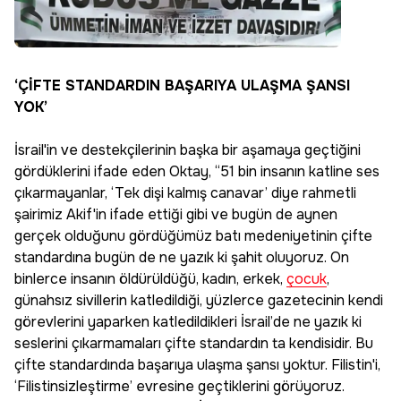
‘ÇİFTE STANDARDIN BAŞARIYA ULAŞMA ŞANSI
YOK’
İsrail'in ve destekçilerinin başka bir aşamaya geçtiğini
gördüklerini ifade eden Oktay, “51 bin insanın katline ses
çıkarmayanlar, ‘Tek dişi kalmış canavar’ diye rahmetli
şairimiz Akif'in ifade ettiği gibi ve bugün de aynen
gerçek olduğunu gördüğümüz batı medeniyetinin çifte
standardına bugün de ne yazık ki şahit oluyoruz. On
binlerce insanın öldürüldüğü, kadın, erkek,
çocuk
,
günahsız sivillerin katledildiği, yüzlerce gazetecinin kendi
görevlerini yaparken katledildikleri İsrail’de ne yazık ki
seslerini çıkarmamaları çifte standardın ta kendisidir. Bu
çifte standardında başarıya ulaşma şansı yoktur. Filistin'i,
‘Filistinsizleştirme’ evresine geçtiklerini görüyoruz.