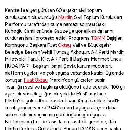
Kentte faaliyet yürüten 60'a yakın sivil toplum
kuruluşunun oluşturduğu
Mardin
Sivil Toplum Kuruluşları
Platformu tarafından cuma namazı sonrası Şakir
Nuhoğlu Camii önünde Gazze'ye yönelik saldırılarını
sürdüren İsrail protesto edildi. Programa
TBMM
Dışişleri
Komisyonu Başkanı Fuat
Oktay
, Vali ve Büyükşehir
Belediye Başkan Vekili Tuncay Akkoyun, AK Parti Mardin
Milletvekili Faruk Kılıç, AK Parti İl Başkanı Mehmet Uncu,
HÜDA PAR İl Başkanı İsmail Çevik, kurum müdürleri,
platform üyeleri ve çok sayıda vatandaş katıldı. Eylemde
konuşan
Fuat Oktay
, Mardin'den yükselen sesin
insanlığın sesi ve haykırışı olduğunu ifade ederek, “100 yılı
aşkın bir süredir yoğun bir şekilde Müslümanların
Filistin'de yok edilme hareketi var. Ama özellikle İsrail'in
kuruluşundan sonra 1946'lardan başlayarak çok daha
sistematik bir soykırımın yürüdüğünü görüyoruz.
Baktığımızda her defasında da farklı bir gerekçe, dün
Filistin Kurtuluş Örgütü’ydü. Bugün HAMAS, yarın başka