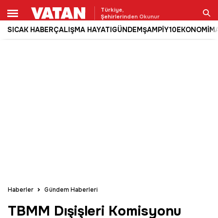
Türkiye,
Şehirlerinden Okunur
SICAK HABER
ÇALIŞMA HAYATI
GÜNDEM
ŞAMPİY10
EKONOMİ
M
Ara
Haberler
Gündem Haberleri
TBMM Dışişleri Komisyonu