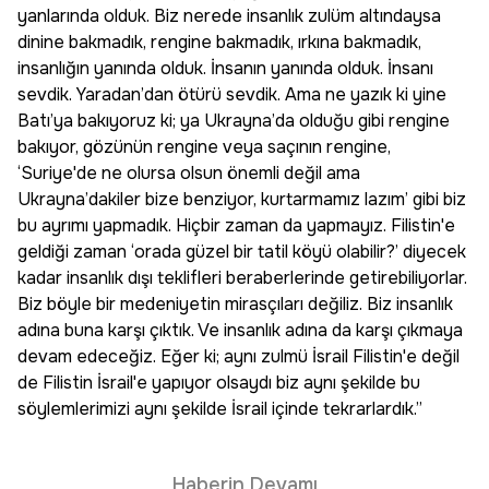
yanlarında olduk. Biz nerede insanlık zulüm altındaysa
dinine bakmadık, rengine bakmadık, ırkına bakmadık,
insanlığın yanında olduk. İnsanın yanında olduk. İnsanı
sevdik. Yaradan’dan ötürü sevdik. Ama ne yazık ki yine
Batı’ya bakıyoruz ki; ya Ukrayna’da olduğu gibi rengine
bakıyor, gözünün rengine veya saçının rengine,
‘Suriye'de ne olursa olsun önemli değil ama
Ukrayna’dakiler bize benziyor, kurtarmamız lazım’ gibi biz
bu ayrımı yapmadık. Hiçbir zaman da yapmayız. Filistin'e
geldiği zaman ‘orada güzel bir tatil köyü olabilir?’ diyecek
kadar insanlık dışı teklifleri beraberlerinde getirebiliyorlar.
Biz böyle bir medeniyetin mirasçıları değiliz. Biz insanlık
adına buna karşı çıktık. Ve insanlık adına da karşı çıkmaya
devam edeceğiz. Eğer ki; aynı zulmü İsrail Filistin'e değil
de Filistin İsrail'e yapıyor olsaydı biz aynı şekilde bu
söylemlerimizi aynı şekilde İsrail içinde tekrarlardık.”
Haberin Devamı