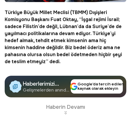
Türkiye Büyük Millet Meclisi (
TBMM
) Dışişleri
Komisyonu Başkanı Fuat
Oktay
, “İşgal rejimi İsrail;
sadece Filistin’de değil, Lübnan’da da Suriye’de de
yayılmacı politikalarına devam ediyor. Türkiye’yi
hedef almak,
tehdit
etmek kimsenin ama hiç
kimsenin haddine değildir. Biz bedel öderiz ama ne
pahasına olursa olsun bedel ödetmeden hiçbir şeyi
de teslim etmeyiz” dedi.
Haberlerimizi
Google’da tercih edilen
kaynak olarak ekleyin
Google'da Takip
Gelişmelerden anında
haberdar olun.
Edin
Haberin Devamı