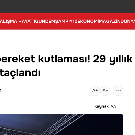
ALIŞMA HAYATI
GÜNDEM
ŞAMPİY10
EKONOMİ
MAGAZİN
DÜNY
ereket kutlaması! 29 yıllı
taçlandı
4
Kaynak:
AA