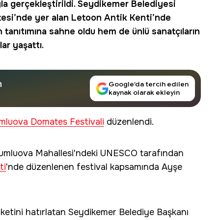
la gerçekleştirildi. Seydikemer Belediyesi
esi’nde yer alan
Letoon Antik Kenti
’nde
n tanıtımına sahne oldu hem de ünlü sanatçıların
ar yaşattı.
n
Google’da tercih edilen
kaynak olarak ekleyin
mluova Domates Festivali
düzenlendi.
umluova Mahallesi'ndeki UNESCO tarafından
ti
'nde düzenlenen festival kapsamında Ayşe
aketini hatırlatan Seydikemer Belediye Başkanı