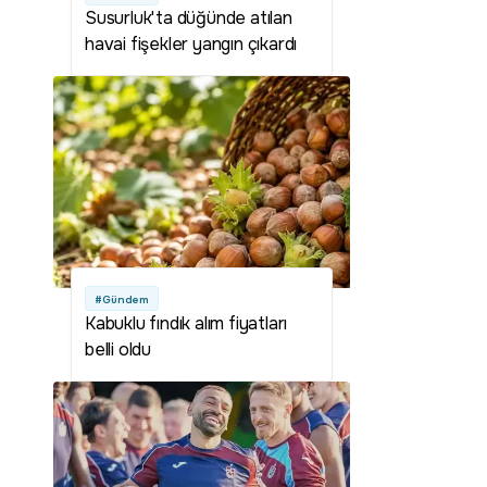
Susurluk'ta düğünde atılan
havai fişekler yangın çıkardı
#Gündem
Kabuklu fındık alım fiyatları
belli oldu