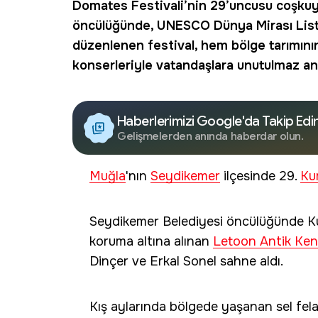
Domates Festivali
’nin 29’uncusu coşkuy
öncülüğünde, UNESCO Dünya Mirası List
düzenlenen festival, hem bölge tarımını
konserleriyle vatandaşlara unutulmaz anl
Haberlerimizi Google'da Takip Edi
Gelişmelerden anında haberdar olun.
Muğla
'nın
Seydikemer
ilçesinde 29.
Ku
Seydikemer Belediyesi öncülüğünde K
koruma altına alınan
Letoon Antik Ken
Dinçer ve Erkal Sonel sahne aldı.
Kış aylarında bölgede yaşanan sel fel