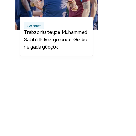
#Gündem
Trabzonlu teyze Muhammed
Salah'ı ilk kez görünce: Gız bu
ne gada güççük