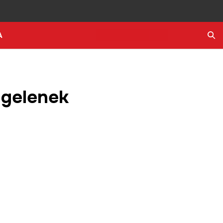
A
Ara
k gelenek