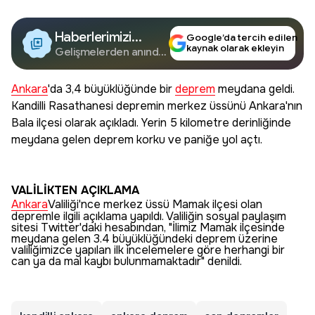
Haberlerimizi
Google’da tercih edilen
kaynak olarak ekleyin
Google'da Takip
Gelişmelerden anında
haberdar olun.
Edin
Ankara
'da 3,4 büyüklüğünde bir
deprem
meydana geldi.
Kandilli Rasathanesi depremin merkez üssünü Ankara'nın
Bala ilçesi olarak açıkladı. Yerin 5 kilometre derinliğinde
meydana gelen deprem korku ve paniğe yol açtı.
VALİLİKTEN AÇIKLAMA
Ankara
Valiliği'nce merkez üssü Mamak ilçesi olan
depremle ilgili açıklama yapıldı. Valiliğin sosyal paylaşım
sitesi Twitter'daki hesabından, "İlimiz Mamak ilçesinde
meydana gelen 3.4 büyüklüğündeki deprem üzerine
valiliğimizce yapılan ilk incelemelere göre herhangi bir
can ya da mal kaybı bulunmamaktadır" denildi.