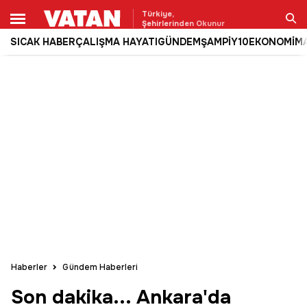
Türkiye,
Şehirlerinden Okunur
SICAK HABER
ÇALIŞMA HAYATI
GÜNDEM
ŞAMPİY10
EKONOMİ
M
Ara
Haberler
Gündem Haberleri
Son dakika... Ankara'da