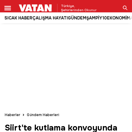
Türkiye,
Şehirlerinden Okunur
SICAK HABER
ÇALIŞMA HAYATI
GÜNDEM
ŞAMPİY10
EKONOMİ
M
Ara
Haberler
Gündem Haberleri
Siirt'te kutlama konvoyunda