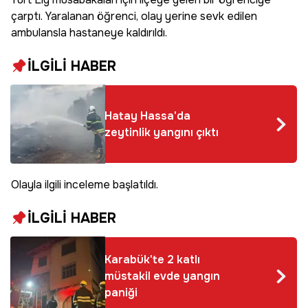
çarptı. Yaralanan öğrenci, olay yerine sevk edilen
ambulansla hastaneye kaldırıldı.
İLGİLİ HABER
Hatay Hassa'da
zeytinlik yangını çıktı
Olayla ilgili inceleme başlatıldı.
İLGİLİ HABER
Karabük'te 2 katlı
müstakil evde yangın
paniği