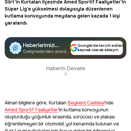
Siirt'in Kurtalan ilçesinde
Amed Sportif Faaliyetler
'in
Süper Lig'e yükselmesi dolayısıyla düzenlenen
kutlama konvoyunda meydana gelen kazada 1 kişi
yaralandı.
Haberlerimizi
Google’da tercih edilen
kaynak olarak ekleyin
Google'da Takip
Gelişmelerden anında
haberdar olun.
Edin
Haberin Devamı
Alınan bilgilere göre, Kurtalan
Beykent Caddesi
'nde
Amed Sportif Faaliyetler
'in kutlama konvoyunun
oluşturduğu yoğunluk sırasında, sürücüsü ve plakası
öğrenilemeyen bir otomobil, yol kenarında bulunan ve
Yurt Lig müsabakaları için ilçeye gelen bir öğrenciye