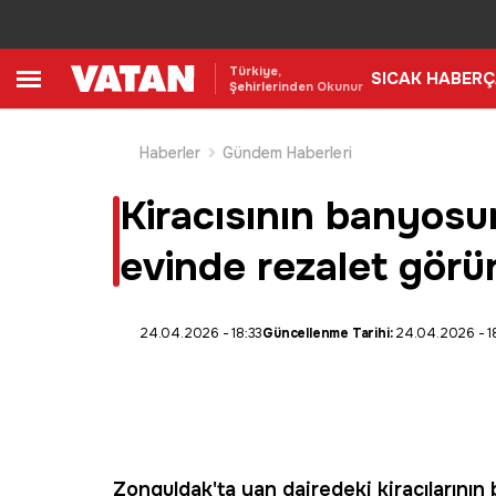
Türkiye,
SICAK HABER
Ç
Şehirlerinden Okunur
Haberler
Gündem Haberleri
Kiracısının banyosun
evinde rezalet görün
24.04.2026 - 18:33
Güncellenme Tarihi:
24.04.2026 - 1
Zonguldak
'ta yan dairedeki kiracıların