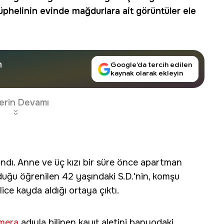
Şüphelinin evinde mağdurlara ait görüntüler ele
n
Google’da tercih edilen
kaynak olarak ekleyin
erin Devamı
ndı. Anne ve üç kızı bir süre önce apartman
lduğu öğrenilen 42 yaşındaki S.D.'nin, komşu
lice kayda aldığı ortaya çıktı.
amera
adıyla bilinen kayıt aletini banyodaki