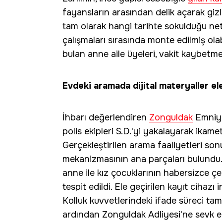
fayansların arasından delik açarak gizl
tam olarak hangi tarihte sokulduğu ne
çalışmaları sırasında monte edilmiş ola
bulan anne aile üyeleri, vakit kaybet
Evdeki aramada dijital materyaller ele
İhbarı değerlendiren
Zonguldak
Emniye
polis ekipleri S.D.'yi yakalayarak ikam
Gerçekleştirilen arama faaliyetleri s
mekanizmasının ana parçaları bulundu.
anne ile kız çocuklarının habersizce çek
tespit edildi. Ele geçirilen kayıt cihazı 
Kolluk kuvvetlerindeki ifade süreci tam
ardından Zonguldak Adliyesi'ne sevk ed