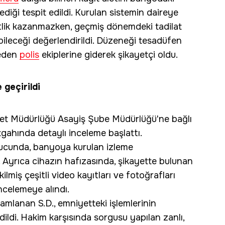
ediği tespit edildi. Kurulan sistemin daireye
tlik kazanmazken, geçmiş dönemdeki tadilat
bileceği değerlendirildi. Düzeneği tesadüfen
meden
polis
ekiplerine giderek şikayetçi oldu.
 geçirildi
t Müdürlüğü Asayiş Şube Müdürlüğü'ne bağlı
etgahında detaylı inceleme başlattı.
onucunda, banyoya kurulan izleme
 Ayrıca cihazın hafızasında, şikayette bulunan
ilmiş çeşitli video kayıtları ve fotoğrafları
incelemeye alındı.
amlanan S.D., emniyetteki işlemlerinin
ildi. Hakim karşısında sorgusu yapılan zanlı,