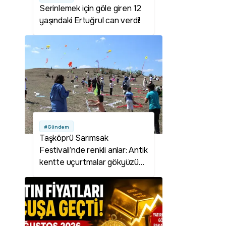
Serinlemek için göle giren 12
yaşındaki Ertuğrul can verdi!
#Gündem
Taşköprü Sarımsak
Festivali’nde renkli anlar: Antik
kentte uçurtmalar gökyüzünü
süsledi