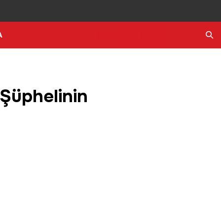
A
Ara
 Şüphelinin