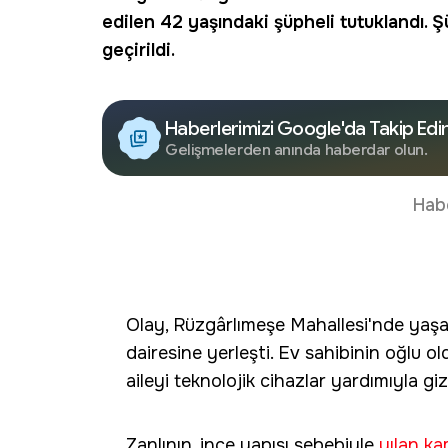
edilen 42 yaşındaki şüpheli tutuklandı. 
geçirildi.
Haberlerimizi Google'da Takip Edi
Gelişmelerden anında haberdar olun.
Hab
Olay, Rüzgârlımeşe Mahallesi'nde yaşa
dairesine yerleşti. Ev sahibinin oğlu o
aileyi teknolojik cihazlar yardımıyla giz
Zanlının, ince yapısı sebebiyle
yılan k