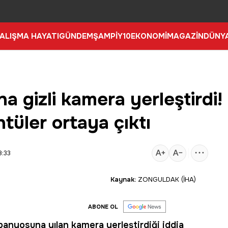
ALIŞMA HAYATI
GÜNDEM
ŞAMPİY10
EKONOMİ
MAGAZİN
DÜNY
a gizli kamera yerleştirdi!
tüler ortaya çıktı
8:33
Kaynak:
ZONGULDAK (İHA)
ABONE OL
ın banyosuna
yılan kamera
yerleştirdiği iddia