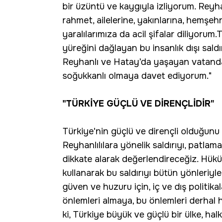
bir üzüntü ve kaygıyla izliyorum. Rey
rahmet, ailelerine, yakınlarına, hemşehr
yaralılarımıza da acil şifalar diliyor
yüreğini dağlayan bu insanlık dışı sald
Reyhanlı ve Hatay’da yaşayan vatandaş
soğukkanlı olmaya davet ediyorum."
"TÜRKİYE GÜÇLÜ VE DİRENÇLİDİR"
Türkiye'nin güçlü ve dirençli olduğunu
Reyhanlılılara yönelik saldırıyı, patlam
dikkate alarak değerlendireceğiz. Hükü
kullanarak bu saldırıyı bütün yönleriy
güven ve huzuru için, iç ve dış politik
önlemleri almaya, bu önlemleri derhal
ki, Türkiye büyük ve güçlü bir ülke, hal