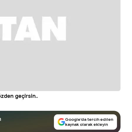
özden geçirsin..
n
Google’da tercih edilen
kaynak olarak ekleyin