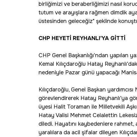
birliğimizi ve beraberliğimizi nasıl k
tutum ve arayışlara rağmen dimdik aya
üstesinden geleceğiz" şeklinde konuşt
CHP HEYETİ REYHANLI'YA GİTTİ
CHP Genel Başkanlığı'ndan yapılan ya
Kemal Kılıçdaroğlu Hatay Reyhanlı'daki
nedeniyle Pazar günü yapacağı Manisa v
Kılıçdaroğlu, Genel Başkan yardımcısı
görevlendirerek Hatay Reyhanlı’ya gö
üyesi Halit Toraman ile Milletvekili Aşkın
Hatay Valisi Mehmet Celalettin Lekesiz 
diledi. Hayatını kaybedenlere rahmet, ai
yaralılara da acil şifalar dileyen Kılıç