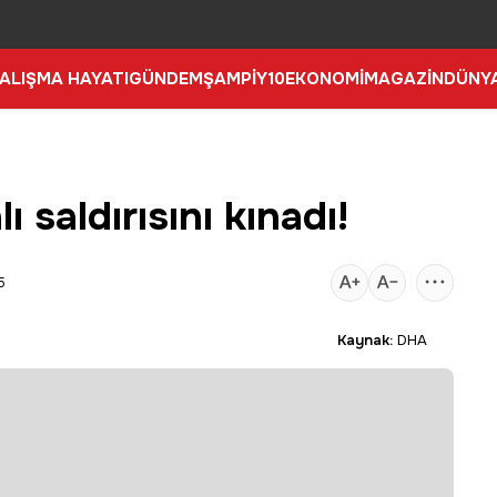
ALIŞMA HAYATI
GÜNDEM
ŞAMPİY10
EKONOMİ
MAGAZİN
DÜNY
 saldırısını kınadı!
5
Kaynak:
DHA